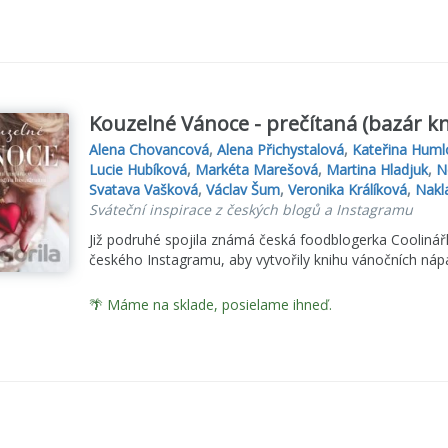
Kouzelné Vánoce - prečítaná (bazár kn
Alena Chovancová
,
Alena Přichystalová
,
Kateřina Huml
Lucie Hubíková
,
Markéta Marešová
,
Martina Hladjuk
,
N
Svatava Vašková
,
Václav Šum
,
Veronika Králíková
,
Nakl
Sváteční inspirace z českých blogů a Instagramu
Již podruhé spojila známá česká foodblogerka Coolinářk
českého Instagramu, aby vytvořily knihu vánočních nápa
🌴 Máme na sklade, posielame ihneď.