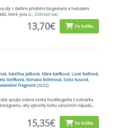
a síly s dalšími předními blogerkami a hvězdami
dů, které jsou o...
Zobraziť viac
13,70€
Do košíka
ová
,
Kateřina Jašková
,
Klára Karlíková
,
Lucie Baštová
,
ela Steffková
,
Romana Böhmová
,
Soňa Kusová
,
adatelství Fragment
(2022)
odruhé spojila známá česká foodblogerka Coolinářka
Instagramu, aby vytvořily knihu vánočních nápadů...
15,35€
Do košíka