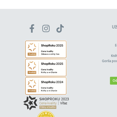
Už
E
Kni
Gorila po
Od