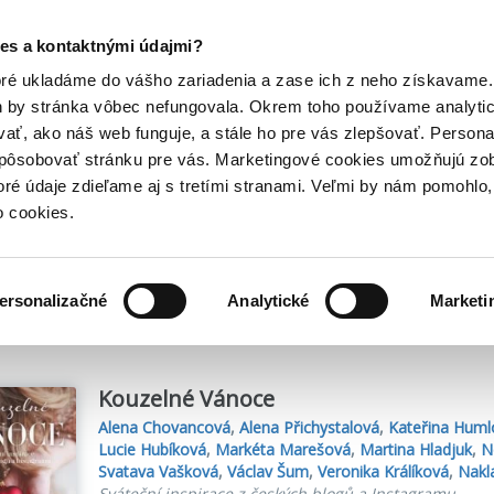
Posledný výpredaj kníh! Zľavy až do 80% tu =>
es a kontaktnými údajmi?
Hry
Hudba
Doplnky
Bazár kníh
oré ukladáme do vášho zariadenia a zase ich z neho získavame.
h by stránka vôbec nefungovala. Okrem toho používame analyti
ať, ako náš web funguje, a stále ho pre vás zlepšovať. Persona
spôsobovať stránku pre vás. Marketingové cookies umožňujú zo
toré údaje zdieľame aj s tretími stranami. Veľmi by nám pomohl
o cookies.
me
3
titulov
ersonalizačné
Analytické
Marketi
Kouzelné Vánoce
Alena Chovancová
,
Alena Přichystalová
,
Kateřina Huml
Lucie Hubíková
,
Markéta Marešová
,
Martina Hladjuk
,
N
Svatava Vašková
,
Václav Šum
,
Veronika Králíková
,
Nakl
Sváteční inspirace z českých blogů a Instagramu