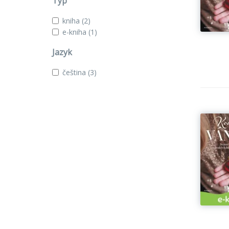
Typ
kniha
(2)
e-kniha
(1)
Jazyk
čeština
(3)