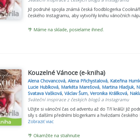
Již podruhé spojila známá česká foodblogerka Coolinářk
českého Instagramu, aby vytvořily knihu vánočních nápa
🌴 Máme na sklade, posielame ihneď.
Kouzelné Vánoce (e-kniha)
Alena Chovancová
,
Alena Přichystalová
,
Kateřina Huml
Lucie Hubíková
,
Markéta Marešová
,
Martina Hladjuk
,
N
Svatava Vašková
,
Václav Šum
,
Veronika Králíková
,
Nakl
Sváteční inspirace z českých blogů a Instagramu
Užijte si vánoční čas od adventu až do Tří králů! Již p
síly s dalšími předními blogerkami a hvězdami českého 
Zobraziť viac
🌴 Okamžite na stiahnutie