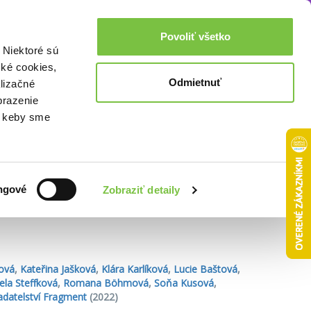
Akcie a zľavy
0,00€
Povoliť všetko
Prihlásenie
 Niektoré sú
cké cookies,
Odmietnuť
lizačné
brazenie
o, keby sme
Zoradiť podľa:
ngové
Zobraziť detaily
ová
,
Kateřina Jašková
,
Klára Karlíková
,
Lucie Baštová
,
ela Steffková
,
Romana Böhmová
,
Soňa Kusová
,
adatelství Fragment
(2022)