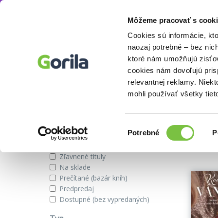
Môžeme pracovať s cooki
Autor
Václav Šum
Knihy
E-knihy
Filmy
Cookies sú informácie, kt
naozaj potrebné – bez nic
ktoré nám umožňujú zisťov
cookies nám dovoľujú pri
Knihy autora Václav Šum
relevantnej reklamy. Niek
mohli používať všetky tiet
Zobraziť iba
Výber
Našli s
Potrebné
P
súhlasu
Novinky
Zľavnené tituly
Na sklade
Prečítané (bazár kníh)
Predpredaj
Dostupné (bez vypredaných)