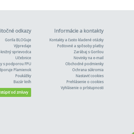
itočné odkazy
Informácie a kontakty
Gorila BLOGuje
Kontakty a často kladené otázky
Výpredaje
Poštovné a spôsoby platby
-knižný sprievodca
Zarábaj s Gorilou
Učebnice
Novinky na e-mail
hy s podporou FPU
Obchodné podmienky
dporuje Plamienok
Ochrana súkromia
Poukážky
Nastaviť cookies
Bazár kníh
Prehlásenie o cookies
Vyhlásenie o prístupnosti
stúpiť od zmluvy