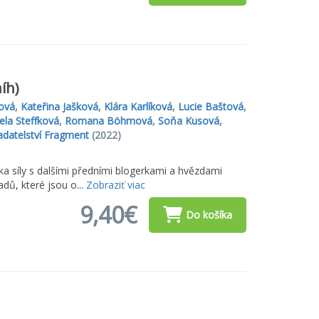
íh)
ová
,
Kateřina Jašková
,
Klára Karlíková
,
Lucie Baštová
,
ela Steffková
,
Romana Böhmová
,
Soňa Kusová
,
adatelství Fragment
(2022)
a síly s dalšími předními blogerkami a hvězdami
dů, které jsou o...
Zobraziť viac
9,40€
Do košíka