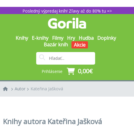
Posledný výpredaj kníh! Zľavy až do 80% tu =>
Knihy
E-knihy
Filmy
Hry
Hudba
Doplnky
Bazár kníh
Akcie
0,00€
Prihlásenie
Autor
Kateřina Jašková
Knihy autora Kateřina Jašková