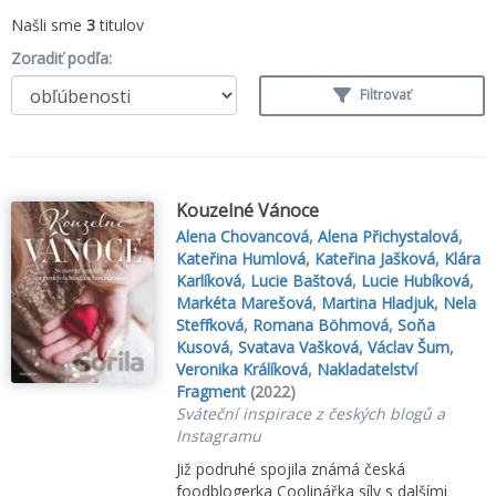
Našli sme
3
titulov
Zoradiť podľa:
Filtrovať
Kouzelné Vánoce
Alena Chovancová
,
Alena Přichystalová
,
Kateřina Humlová
,
Kateřina Jašková
,
Klára
Karlíková
,
Lucie Baštová
,
Lucie Hubíková
,
Markéta Marešová
,
Martina Hladjuk
,
Nela
Steffková
,
Romana Böhmová
,
Soňa
Kusová
,
Svatava Vašková
,
Václav Šum
,
Veronika Králíková
,
Nakladatelství
Fragment
(2022)
Sváteční inspirace z českých blogů a
Instagramu
Již podruhé spojila známá česká
foodblogerka Coolinářka síly s dalšími