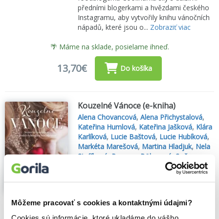
předními blogerkami a hvězdami českého
Instagramu, aby vytvořily knihu vánočních
nápadů, které jsou o...
Zobraziť viac
🌴 Máme na sklade, posielame ihneď.
13,70€
Do košíka
Kouzelné Vánoce (e-kniha)
Alena Chovancová
,
Alena Přichystalová
,
Kateřina Humlová
,
Kateřina Jašková
,
Klára
Karlíková
,
Lucie Baštová
,
Lucie Hubíková
,
Markéta Marešová
,
Martina Hladjuk
,
Nela
Steffková
,
Romana Böhmová
,
Soňa
Kusová
,
Svatava Vašková
,
Václav Šum
,
Veronika Králíková
,
Nakladatelství
Fragment
(2022)
Sváteční inspirace z českých blogů a
Môžeme pracovať s cookies a kontaktnými údajmi?
Instagramu
Cookies sú informácie, ktoré ukladáme do vášho