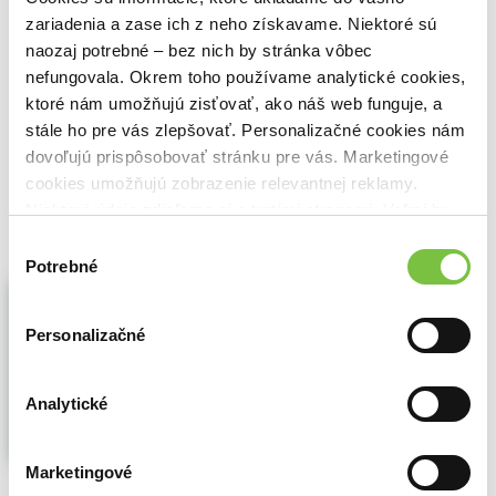
Užijte si vánoční čas od adventu až do Tří
králů! Již podruhé spojila známá česká
zariadenia a zase ich z neho získavame. Niektoré sú
foodblogerka Coolinářka síly s dalšími
naozaj potrebné – bez nich by stránka vôbec
předními blogerkami a hvězdami českého
nefungovala. Okrem toho používame analytické cookies,
Instagramu, aby vytvořily knihu vánočních
ktoré nám umožňujú zisťovať, ako náš web funguje, a
nápadů...
Zobraziť viac
stále ho pre vás zlepšovať. Personalizačné cookies nám
🌴 Okamžite na stiahnutie
dovoľujú prispôsobovať stránku pre vás. Marketingové
cookies umožňujú zobrazenie relevantnej reklamy.
15,35€
Do košíka
Niektoré údaje zdieľame aj s tretími stranami. Veľmi by
nám pomohlo, keby sme mohli používať všetky tieto
Výber
cookies.
Potrebné
súhlasu
Kouzelné Vánoce - prečítaná (bazár
kníh)
Alena Chovancová
,
Alena Přichystalová
,
Personalizačné
Kateřina Humlová
,
Kateřina Jašková
,
Klára
Karlíková
,
Lucie Baštová
,
Lucie Hubíková
,
Markéta Marešová
,
Martina Hladjuk
,
Nela
Analytické
Steffková
,
Romana Böhmová
,
Soňa
Kusová
,
Svatava Vašková
,
Václav Šum
,
Veronika Králíková
,
Nakladatelství
Marketingové
Fragment
(2022)