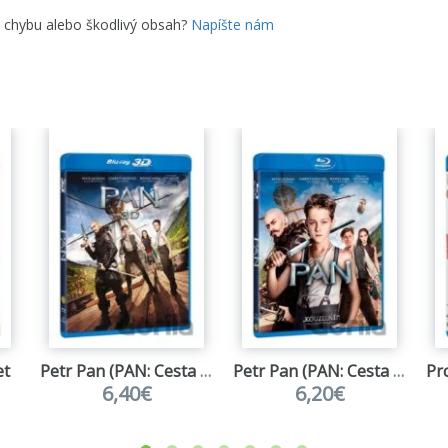
e chybu alebo škodlivý obsah?
Napíšte nám
et
Petr Pan (PAN: Cesta do Krajiny - Nekrajiny) - 3D+2D - 2 x Blu-ray
Petr Pan (PAN: Cesta do Krajiny - Nekrajiny) - Blu-ray
6,40€
6,20€