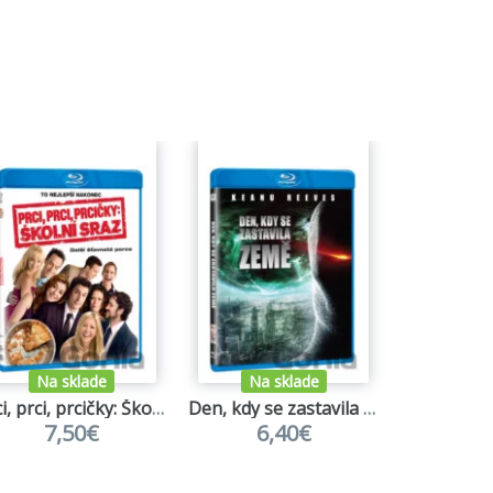
Na sklade
Na sklade
Na s
Prci, prci, prcičky: Školní sraz
Den, kdy se zastavila Země
Královst
7,50€
6,40€
7,