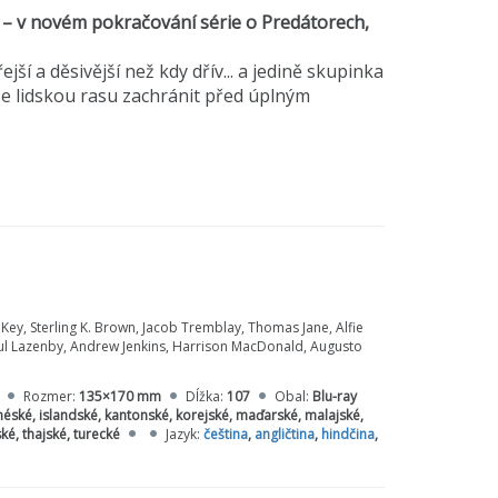
én – v novém pokračování série o Predátorech,
jší a děsivější než kdy dřív... a jedině skupinka
e lidskou rasu zachránit před úplným
ey, Sterling K. Brown, Jacob Tremblay, Thomas Jane, Alfie
Paul Lazenby, Andrew Jenkins, Harrison MacDonald, Augusto
Rozmer:
135×170 mm
Dĺžka:
107
Obal:
Blu-ray
néské, islandské, kantonské, korejské, maďarské, malajské,
ké, thajské, turecké
Jazyk:
čeština
,
angličtina
,
hindčina
,