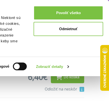
Akcie a zľavy
0,00€
Povoliť všetko
Prihlásenie
 Niektoré sú
cké cookies,
Odmietnuť
lizačné
brazenie
o, keby sme
ngové
Zobraziť detaily
6,40€
Do košíka
Odložiť na neskôr