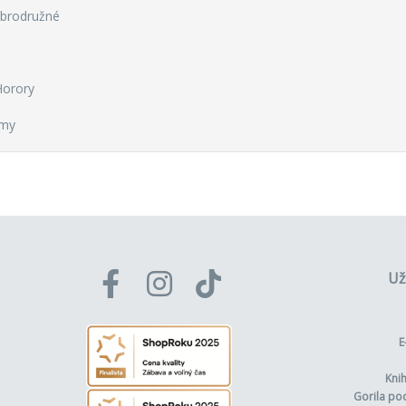
obrodružné
Horory
lmy
Už
E
Kni
Gorila po