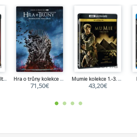
Duna: Část druhá Ultra HD Blu-ray
Hra o trůny kolekce 1.-8. série
Mumie kolekce 1.-3. Ultra HD Blu-ray
71,50€
43,20€