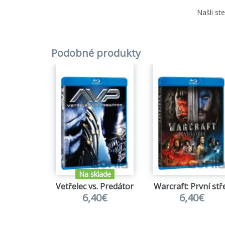
Našli st
Podobné produkty
Na sklade
Vetřelec vs. Predátor
Warcraft: První stř
6,40€
6,40€