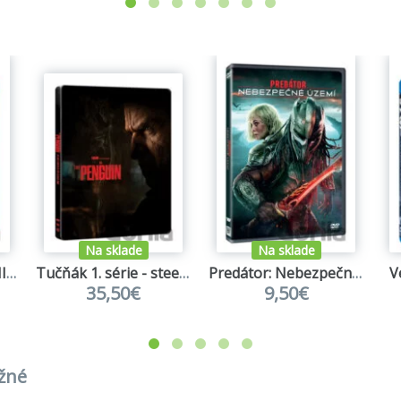
Na sklade
Na sklade
Star Wars epizody VII-IX kolekce 6BD
Tučňák 1. série - steelbook BD
Predátor: Nebezpečné území
V
35,50€
9,50€
užné