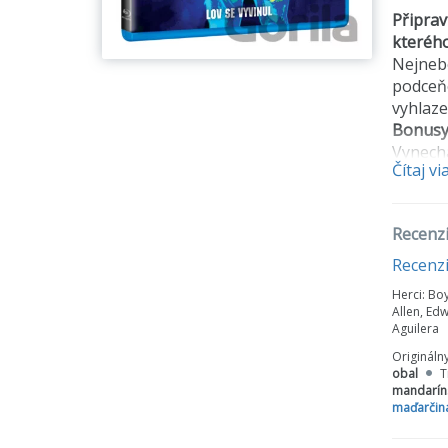
Připrav
kterého
Nejnebe
podceňo
vyhlaze
Bonusy
Vynech
Čítaj vi
Blacků
Evoluc
Zásaho
Recenzi
Hon na
Galerie
Recenz
Herci:
Boy
Allen, Ed
Aguilera
Origináln
obal
T
mandaríns
maďarčin