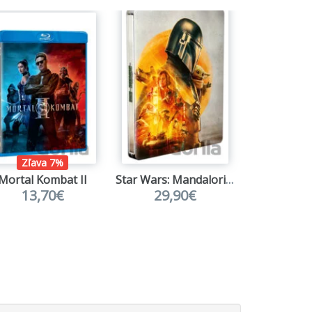
Zľava 7%
Mortal Kombat II
Star Wars: Mandalorian a Grogu - Limitovaná sběratelská edice - steelbook
13,70€
29,90€
24,