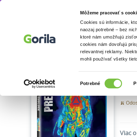
Môžeme pracovať s cooki
Filmy
Blu-ray filmy
Blu-ray
Akčné a do
Knihy
E-knihy
Filmy
Cookies sú informácie, kt
naozaj potrebné – bez nic
ktoré nám umožňujú zisťov
Blu-ray 
cookies nám dovoľujú pri
Ukážka
Pr
relevantnej reklamy. Niek
mohli používať všetky tiet
Shane 
Výber
Potrebné
P
súhlasu
🍌 Odos
Viac o