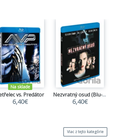
Na sklade
Na s
etřelec vs. Predátor
Nezvratný osud (Blu-ray)
Grandhote
6,40€
6,40€
6,
Viac z tejto kategórie