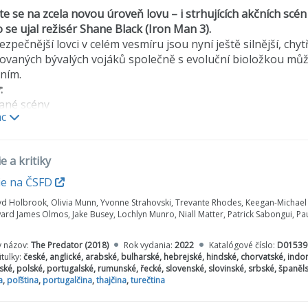
te se na zcela novou úroveň lovu – i strhujících akčních sc
 se ujal režisér Shane Black (Iron Man 3).
zpečnější lovci v celém vesmíru jsou nyní ještě silnější, chytře
vaných bývalých vojáků společně s evoluční bioložkou můž
ním.
:
ané scény
ac
v dotek
e Predátora
vý tým
e a kritiky
 Predátora
ie na ČSFD
d Holbrook, Olivia Munn, Yvonne Strahovski, Trevante Rhodes, Keegan-Michael K
ward James Olmos, Jake Busey, Lochlyn Munro, Niall Matter, Patrick Sabongui, 
y názov:
The Predator (2018)
Rok vydania:
2022
Katalógové číslo:
D01539
itulky:
české, anglické, arabské, bulharské, hebrejské, hindské, chorvatské, indo
ké, polské, portugalské, rumunské, řecké, slovenské, slovinské, srbské, španěls
a
,
poľština
,
portugalčina
,
thajčina
,
turečtina