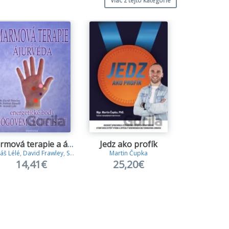
Viac z tejto kategórie
Marmová terapie a ájurvéda
Jedz ako profík
áš Lélé
,
David Frawley
,
Subháš Ránadé
Martin Čupka
Barbara S
14,41€
25,20€
18,