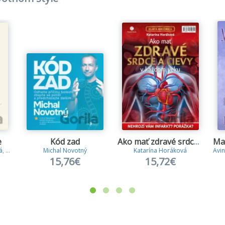
e
Kód zad
Ako mať zdravé srdce a cievy v každom veku
á
,
Boris Bajer
Michal Novotný
Katarína Horáková
Avin
15,76€
15,72€