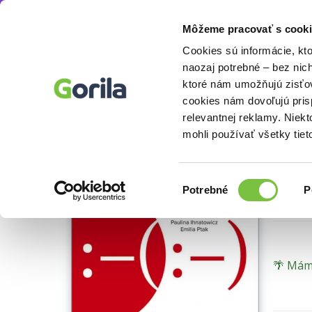
Môžeme pracovať s cooki
Knihy
Odborné a náučné knihy
Knihy o zd
Knihy
E-knihy
Filmy
Cookies sú informácie, kt
naozaj potrebné – bez nic
ktoré nám umožňujú zisťov
Au
cookies nám dovoľujú pri
relevantnej reklamy. Niek
kní
mohli používať všetky tiet
výbor
Výber
Emilia 
Potrebné
P
súhlasu
🌴 Máme