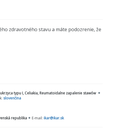
lého zdravotného stavu a máte podozrenie, že
zrenie, že máte takúto chorobu?
 užívať?
krzyca typu I, Celiakia, Reumatoidalne zapalenie stawów
k:
slovenčina
tova choroba, reumatoidná artritída,
ypu, celiakia. Zistite, ako sa s chorobou
ovenská republika
E-mail:
ikar@ikar.sk