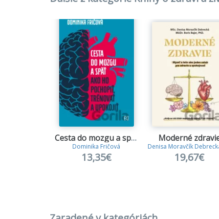
Cesta do mozgu a späť
Moderné zdravi
Dominika Fričová
Denisa Moravčík Debreck
13,35€
19,67€
Zaradené v kategóriách