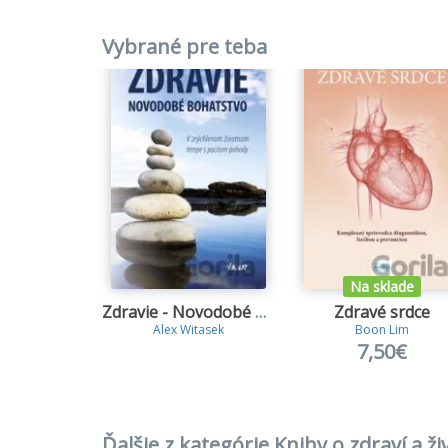
Vybrané pre teba
Na sklade
Zdravie - Novodobé bohatstvo
Zdravé srdce
Alex Witasek
Boon Lim
7,50€
Ďalšie z kategórie Knihy o zdraví a ž