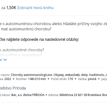
 za
1,50€
Zobraziť novú knihu
e s autoimunitnou chorobou alebo hľadáte príčiny svojho z
 mať autoimunitnú chorobu?
čke nájdete odpovede na nasledovné otázky:
to autoimunitné choroby?
ich príčiny a symptómy?
ac
etrenia je vhodné urobiť, pokiaľ ste chorí alebo máte podo
poriť návrat k zdraviu?
tu (vrátane konkrétnych predpisov) a suplementy je vhodné
y názov:
Choroby autoimmunologiczne. Objawy, wskazówki, diety. Hashimoto, cu
yv majú črevá na autoimunitné choroby?
ia:
2022
Rozmer:
148×210 mm
Počet strán:
176
Väzba:
pevná
Jazy
ická aktivita sa odporúča chorým ľudom?
eľstvo Príroda
čke sú podrobnejšie popísané nasledujúce choroby: Hashimo
vý lupus, Crohnova choroba, ulcerózna kolitída, diabetes 1. t
 názov:
Ikar, a.s. divízia PRÍRODA
Adresa:
Miletičova 23 821 09 Bratislava Sl
ť, ako stabilizovať parametre a dosiahnuť stav remisie.