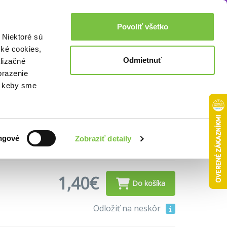
Akcie a zľavy
0,00€
Povoliť všetko
Prihlásenie
 Niektoré sú
cké cookies,
Odmietnuť
lizačné
čítaná (bazár
brazenie
o, keby sme
ngové
Zobraziť detaily
1,40€
Do košíka
Odložiť na neskôr