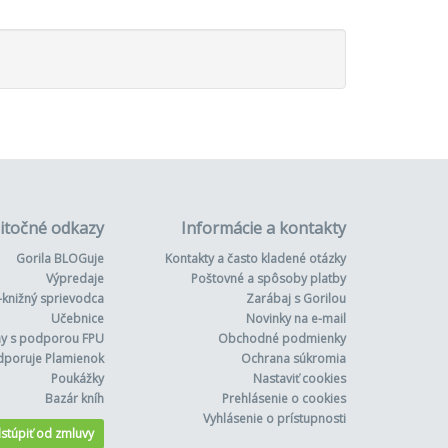
itočné odkazy
Informácie a kontakty
Gorila BLOGuje
Kontakty a často kladené otázky
Výpredaje
Poštovné a spôsoby platby
-knižný sprievodca
Zarábaj s Gorilou
Učebnice
Novinky na e-mail
hy s podporou FPU
Obchodné podmienky
dporuje Plamienok
Ochrana súkromia
Poukážky
Nastaviť cookies
Bazár kníh
Prehlásenie o cookies
Vyhlásenie o prístupnosti
stúpiť od zmluvy