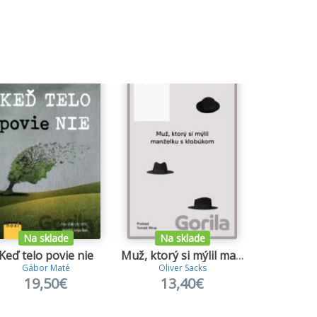
Na sklade
Na sklade
Keď telo povie nie
Muž, ktorý si mýlil manželku s klobúkom
Šlabiká
Gábor Maté
Oliver Sacks
Ján 
19,50€
13,40€