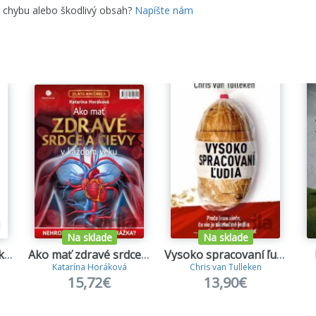
e chybu alebo škodlivý obsah?
Napíšte nám
Na sklade
Na sklade
Dentozofia – Brána k zdraviu
Ako mať zdravé srdce a cievy v každom veku
Vysoko spracovaní ľudia
Katarína Horáková
Chris van Tulleken
15,72€
13,90€