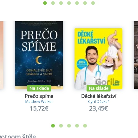
Na sklade
Na sklade
Prečo spíme
Děcké lékařství
Matthew Walker
Cyril Děckař
15,72€
23,45€
ivotnom štýle