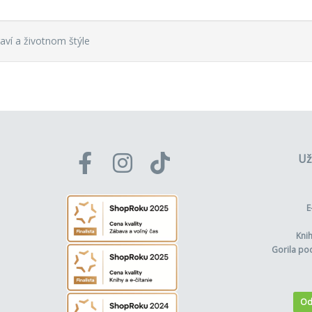
aví a životnom štýle
Už
E
Kni
Gorila po
Od