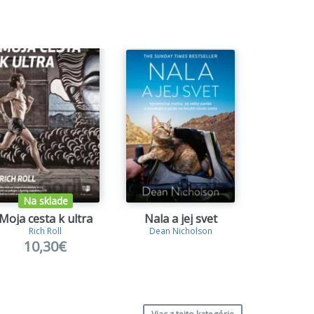
Na sklade
Na s
Moja cesta k ultra
Nala a jej svet
Dlho
Rich Roll
Dean Nicholson
Bill Giffor
10,30€
22