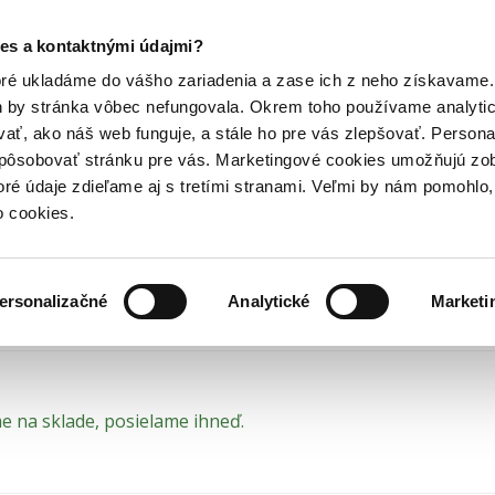
Posledný výpredaj kníh! Zľavy až do 80% tu =>
es a kontaktnými údajmi?
raví a životnom štýle
Autoimunitné choroby
Hry
Hudba
Doplnky
Bazár kníh
oré ukladáme do vášho zariadenia a zase ich z neho získavame.
h by stránka vôbec nefungovala. Okrem toho používame analyti
ať, ako náš web funguje, a stále ho pre vás zlepšovať. Persona
toimunitné choroby - pre
spôsobovať stránku pre vás. Marketingové cookies umožňujú zo
toré údaje zdieľame aj s tretími stranami. Veľmi by nám pomohl
h)
o cookies.
ný stav = prečítaná kniha bez poškodenia
Ptak
,
Natalia Czekalska
,
Paulina Ihnatowicz
•
Príroda
(2022)
ersonalizačné
Analytické
Marketi
 na sklade, posielame ihneď.