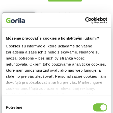
Autoimunitné choroby - prečítaná
(bazár kníh)
Emilia Ptak
,
Natalia Czekalska
,
Paulina
Ihnatowicz
,
Príroda
(2022)
Príznaky, liečba, diéty
Môžeme pracovať s cookies a kontaktnými údajmi?
Získajte odpovede na autoimunitné
Cookies sú informácie, ktoré ukladáme do vášho
choroby. Pochopte príčiny, symptómy,
liečbu a podporu zdravia. Obsahuje diéty,
zariadenia a zase ich z neho získavame. Niektoré sú
suplementy, črevá a cvičenie.
Zobraziť viac
naozaj potrebné – bez nich by stránka vôbec
nefungovala. Okrem toho používame analytické cookies,
🌴 Máme na sklade, posielame ihneď.
ktoré nám umožňujú zisťovať, ako náš web funguje, a
stále ho pre vás zlepšovať. Personalizačné cookies nám
1,40€
Do košíka
dovoľujú prispôsobovať stránku pre vás. Marketingové
cookies umožňujú zobrazenie relevantnej reklamy.
Niektoré údaje zdieľame aj s tretími stranami. Veľmi by
Autoimunitné choroby (e-kniha)
nám pomohlo, keby sme mohli používať všetky tieto
Výber
Emilia Ptak
,
Natalia Czekalska
,
Paulina
cookies.
Potrebné
súhlasu
Ihnatowicz
,
Ikar
(2022)