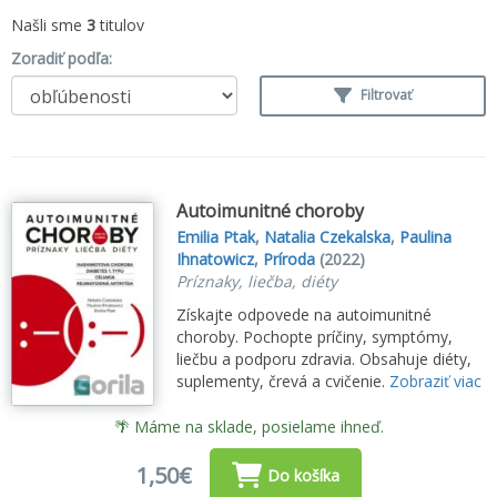
Našli sme
3
titulov
Zoradiť podľa:
Filtrovať
Autoimunitné choroby
Emilia Ptak
,
Natalia Czekalska
,
Paulina
Ihnatowicz
,
Príroda
(2022)
Príznaky, liečba, diéty
Získajte odpovede na autoimunitné
choroby. Pochopte príčiny, symptómy,
liečbu a podporu zdravia. Obsahuje diéty,
suplementy, črevá a cvičenie.
Zobraziť viac
🌴 Máme na sklade, posielame ihneď.
1,50€
Do košíka