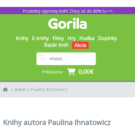
Posledný výpredaj kníh! Zľavy až do 80% tu =>
Knihy
E-knihy
Filmy
Hry
Hudba
Doplnky
Bazár kníh
Akcie
0,00€
Prihlásenie
Autor
Paulina Ihnatowicz
Knihy autora Paulina Ihnatowicz