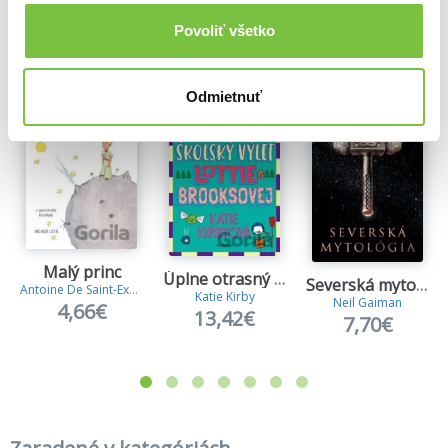
Ďalšie z kategórie Beletria pre deti
Povoliť všetko
Viac z tejto kategórie
Odmietnuť
Malý princ
Úplne otrasný školský výlet Lottie Brooksovej
Severská mytológia
Antoine De Saint-Exupery
Katie Kirby
Neil Gaiman
4,66€
13,42€
7,70€