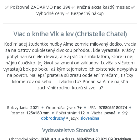
✅ Poštovné ZADARMO nad 39€ ✅ Knižná akcia každý mesiac ✅
Výhodné ceny ✅ Bezpečný nákup
Viac o knihe Vlk a lev (Christelle Chatel)
Keď mladej študentke hudby Alme zomrie milovaný dedko, vracia
sa na ostrov obkolesený divokou prírodou, kde vyrastala. Krátky
pobyt naruší nielen levíča, ale aj vlčica s mláďaťom, ktoré u nej
nájdu útočisko. Jej život sa zmení od základov. Levíča s vĺčaťom
vyrastajú bok po boku, až kým tajomstvo ich existencie nevypláva
na povrch. Najlepší priatelia sú zrazu oddelení mrežami, tisícky
kilometrov od seba — zvládnu to? Podarí sa Alme nájsť a
zachrániť rodinu, ktorú si zvolila?
Rok vydania:
2021
Odporúčaný vek:
7+
ISBN:
9788055180274
Rozmer:
125×180 mm
Počet strán:
112
Väzba:
pevná
Štýl:
dobrodružný
Jazyk:
slovenčina
Vydavateľstvo Stonožka
Obchodný názov:
IKAR, a.s.
Adresa:
Miletičova 23 821 09 Bratislava