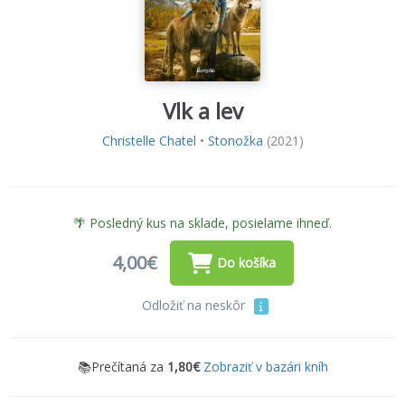
Vlk a lev
Christelle Chatel
•
Stonožka
(2021)
🌴 Posledný kus na sklade, posielame ihneď.
4,00€
Do košíka
Odložiť na neskôr
📚Prečítaná za
1,80€
Zobraziť v bazári kníh