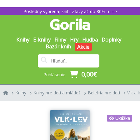
Posledný výpredaj kníh! Zľavy až do 80% tu =>
Knihy
E-knihy
Filmy
Hry
Hudba
Doplnky
Bazár kníh
Akcie
0,00€
Prihlásenie
Knihy
Knihy pre deti a mládež
Beletria pre deti
Vlk a l
Ukážka