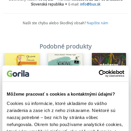
Slovenská republika
E-mail:
info@bux.sk
Našli ste chybu alebo škodlivý obsah?
Napíšte nám
Podobné produkty
Môžeme pracovať s cookies a kontaktnými údajmi?
Na sklade
Na sklade
Fogi
Návšteva
Cookies sú informácie, ktoré ukladáme do vášho
Na sklade
Oleksandr Šatochin
Núria Figueras
zariadenia a zase ich z neho získavame. Niektoré sú
9,10€
Kikine katastrofy 1: Môj život s naj kamoškou a otravnými rodičmi
13,50€
naozaj potrebné – bez nich by stránka vôbec
Johanna Klement
10,50€
nefungovala. Okrem toho používame analytické cookies,