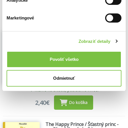
Analytické
15,92€
Do košíka
Marketingové
Zločin lorda Artura Savila - prečítaná
(bazár kníh)
Zobraziť detaily
Oscar Wilde
,
(1992)
Přeloženo z angličtiny?
Zobraziť viac
Povoliť všetko
Odmietnuť
🌴 Máme na sklade, posielame ihneď.
2,40€
Do košíka
The Happy Prince / Šťastný princ -