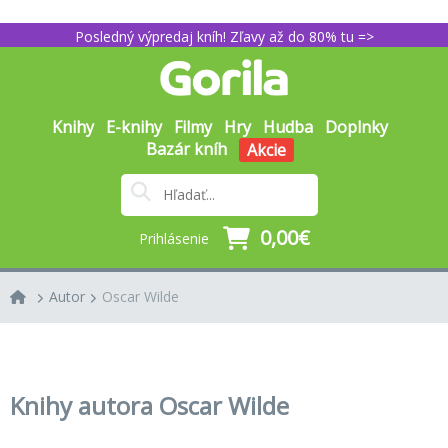
Posledný výpredaj kníh! Zľavy až do 80% tu =>
Knihy
E-knihy
Filmy
Hry
Hudba
Doplnky
Bazár kníh
Akcie
0,00€
Prihlásenie
Autor
Oscar Wilde
Knihy autora Oscar Wilde