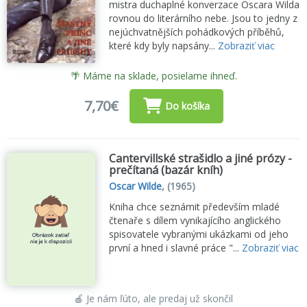
mistra duchaplné konverzace Oscara Wilda
rovnou do literárního nebe. Jsou to jedny z
nejúchvatnějších pohádkových příběhů,
které kdy byly napsány...
Zobraziť viac
🌴 Máme na sklade, posielame ihneď.
7,70€
Do košíka
Cantervillské strašidlo a jiné prózy -
prečítaná (bazár kníh)
Oscar Wilde
,
(1965)
Kniha chce seznámit především mladé
čtenaře s dílem vynikajícího anglického
spisovatele vybranými ukázkami od jeho
první a hned i slavné práce "...
Zobraziť viac
🍎 Je nám ľúto, ale predaj už skončil