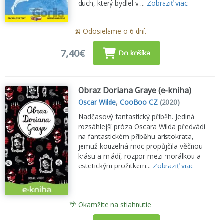
duch, který bydlel v ...
Zobraziť viac
🍌 Odosielame o 6 dní.
7,40€
Do košíka
Obraz Doriana Graye (e-kniha)
Oscar Wilde
,
CooBoo CZ
(2020)
Nadčasový fantastický příběh. Jediná
rozsáhlejší próza Oscara Wilda předvádí
na fantastickém příběhu aristokrata,
jemuž kouzelná moc propůjčila věčnou
krásu a mládí, rozpor mezi morálkou a
estetickým prožitkem...
Zobraziť viac
🌴 Okamžite na stiahnutie