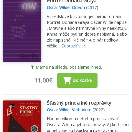
Portrét Doriana Graya
Oscar Wilde
,
Odeon
(2017)
V predslove k svojmu jedinému románu
Portrét Doriana Graya Oscar Wilde napísal:
„Mravné alebo nemravné knihy neexistujú.
Kniha môže byť len dobre napísaná, alebo
zle napísaná. Nič iné.“ A o pár riadkov
nižšie...
Zobraziť viac
🌴 Máme na sklade, posielame ihneď.
11,00€
Do košíka
Šťastný princ a iné rozprávky
Oscar Wilde
,
Verbarium
(2022)
Hádam nikomu netreba predstavovať
Oscara Wilda a jeho rozprávky. Aj keď jeho
príbehy nie sú typickými rozprávkami,