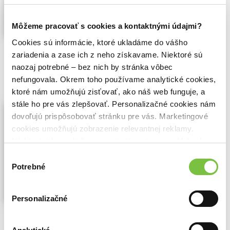
controversy...
Zobraziť viac
Môžeme pracovať s cookies a kontaktnými údajmi?
Cookies sú informácie, ktoré ukladáme do vášho
🍌 Odosielame o 7 dní.
zariadenia a zase ich z neho získavame. Niektoré sú
8,47€
naozaj potrebné – bez nich by stránka vôbec
Do košíka
nefungovala. Okrem toho používame analytické cookies,
ktoré nám umožňujú zisťovať, ako náš web funguje, a
stále ho pre vás zlepšovať. Personalizačné cookies nám
Portrét Doriana Graya
dovoľujú prispôsobovať stránku pre vás. Marketingové
Oscar Wilde
,
SnowMouse Publishing
cookies umožňujú zobrazenie relevantnej reklamy.
(2026)
Niektoré údaje zdieľame aj s tretími stranami. Veľmi by
Keď maliar Basil, uchvátený Dorianovým
nám pomohlo, keby sme mohli používať všetky tieto
zjavom, namaľuje jeho verný portrét,
Výber
cookies.
mladý Dorian Gray vysloví prianie
Potrebné
súhlasu
nezostarnúť a to sa mu akýmsi pričinením
osudu splní. Od toho momentu sa obraz
mení namiesto neho – zachytáva všetky
Personalizačné
jeho poklesky i viny...
Zobraziť viac
🌴 Máme na sklade, posielame ihneď.