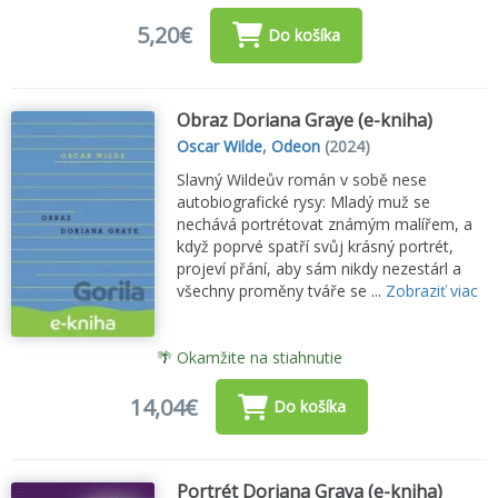
5,20€
Do košíka
Obraz Doriana Graye (e-kniha)
Oscar Wilde
,
Odeon
(2024)
Slavný Wildeův román v sobě nese
autobiografické rysy: Mladý muž se
nechává portrétovat známým malířem, a
když poprvé spatří svůj krásný portrét,
projeví přání, aby sám nikdy nezestárl a
všechny proměny tváře se ...
Zobraziť viac
🌴 Okamžite na stiahnutie
14,04€
Do košíka
Portrét Doriana Graya (e-kniha)