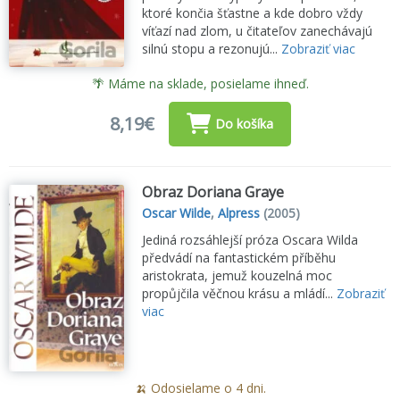
ktoré končia šťastne a kde dobro vždy
víťazí nad zlom, u čitateľov zanechávajú
silnú stopu a rezonujú...
Zobraziť viac
🌴 Máme na sklade, posielame ihneď.
8,19€
Do košíka
Obraz Doriana Graye
Oscar Wilde
,
Alpress
(2005)
Jediná rozsáhlejší próza Oscara Wilda
předvádí na fantastickém příběhu
aristokrata, jemuž kouzelná moc
propůjčila věčnou krásu a mládí...
Zobraziť
viac
🍌 Odosielame o 4 dni.