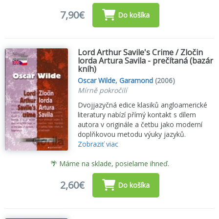
7,90€
Do košíka
Lord Arthur Savile's Crime / Zločin
lorda Artura Savila - prečítaná (bazár
kníh)
Oscar Wilde
,
Garamond
(2006)
Mírně pokročilí
Dvojjazyčná edice klasiků angloamerické
literatury nabízí přímý kontakt s dílem
autora v originále a četbu jako moderní
doplňkovou metodu výuky jazyků.
Zobraziť viac
🌴 Máme na sklade, posielame ihneď.
2,60€
Do košíka