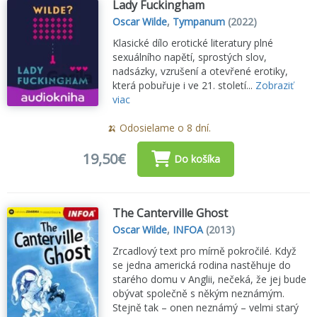
Lady Fuckingham
Oscar Wilde
,
Tympanum
(2022)
Klasické dílo erotické literatury plné
sexuálního napětí, sprostých slov,
nadsázky, vzrušení a otevřené erotiky,
která pobuřuje i ve 21. století...
Zobraziť
viac
🍌 Odosielame o 8 dní.
19,50€
Do košíka
The Canterville Ghost
Oscar Wilde
,
INFOA
(2013)
Zrcadlový text pro mírně pokročilé. Když
se jedna americká rodina nastěhuje do
starého domu v Anglii, nečeká, že jej bude
obývat společně s někým neznámým.
Stejně tak – onen neznámý – velmi starý