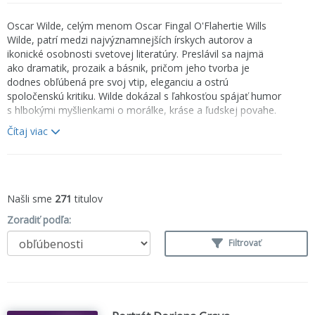
Oscar Wilde, celým menom Oscar Fingal O'Flahertie Wills
Wilde, patrí medzi najvýznamnejších írskych autorov a
ikonické osobnosti svetovej literatúry. Preslávil sa najmä
ako dramatik, prozaik a básnik, pričom jeho tvorba je
dodnes obľúbená pre svoj vtip, eleganciu a ostrú
spoločenskú kritiku. Wilde dokázal s ľahkosťou spájať humor
s hlbokými myšlienkami o morálke, kráse a ľudskej povahe.
Čítaj viac
Je autorom jediného románu
Portrét Doriana Graya
, ktorý
patrí medzi klasiky svetovej literatúry a dodnes fascinuje
svojou temnou atmosférou a filozofickým podtextom.
Ak hľadáte inteligentnú literatúru plnú humoru, štýlu a
myšlienok, Oscar Wilde je autor, ktorý vás nesklame.
Našli sme
271
titulov
Zoradiť podľa:
Filtrovať