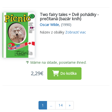
Two fairy tales = Dvě pohádky -
prečítaná (bazár kníh)
Oscar Wilde
,
(1990)
Název z obálky
Zobraziť viac
🌴 Máme na sklade, posielame ihneď.
2,29€
Do košíka
1
...
14
»