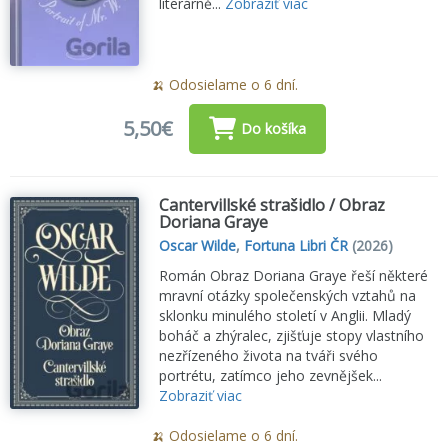
literárně...
Zobraziť viac
🍌 Odosielame o 6 dní.
5,50€
Do košíka
Cantervillské strašidlo / Obraz
Doriana Graye
Oscar Wilde
,
Fortuna Libri ČR
(2026)
Román Obraz Doriana Graye řeší některé
mravní otázky společenských vztahů na
sklonku minulého století v Anglii. Mladý
boháč a zhýralec, zjišťuje stopy vlastního
nezřízeného života na tváři svého
portrétu, zatímco jeho zevnějšek...
Zobraziť viac
🍌 Odosielame o 6 dní.