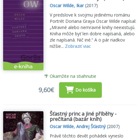
Oscar Wilde
,
Ikar
(2017)
V predslove k svojmu jedinému románu
Portrét Doriana Graya Oscar Wilde napísal:
„Mravné alebo nemravné knihy neexistujú.
Kniha môže byť len dobre napísaná, alebo
zle napísaná. Nič iné.“ A o pár riadkov
nižšie...
Zobraziť viac
🌴 Okamžite na stiahnutie
9,60€
Do košíka
Šťastný princ a jiné příběhy -
prečítaná (bazár kníh)
Oscar Wilde
,
Andrej Šťastný
(2007)
Právě těchto devět pohádek vyneslo