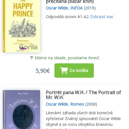
prečítaná (bazár kníh)
Oscar Wilde
,
INFOA
(2019)
Odpovídá úrovni A1-A2
Zobraziť viac
🌴 Máme na sklade, posielame ihneď.
5,90€
Do košíka
Portrét pana W.H. / The Portrait of
Mr. W.H.
Oscar Wilde
,
Romeo
(2008)
Literární záhada všech dob konečně
vyřešena! Známý spisovatel Oscar Wilde
objevil a se svou obvyklou bravurou