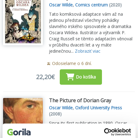
Oscar Wilde
,
Comics centrum
(2020)
Tato komiksová adaptace vám až na
jedinou představí všechny pohádky
slavného irského spisovatele a dramatika
Oscara Wildea. Ilustrátor a výtvarník P.
Craig Russell se těmto adaptacím věnoval
v průběhu dvaceti let a vy máte
jedinečnou...
Zobraziť viac
🍌 Odosielame o 6 dní.
22,20€
Do košíka
The Picture of Dorian Gray
Oscar Wilde
,
Oxford University Press
(2008)
Since its first publication in 1890, Oscar
Wilde's only novel, The Picture of Dorian
Gray, has remained the subject of critical