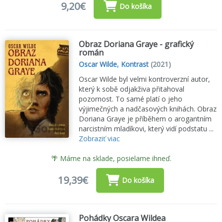
9,20€
Do košíka
Obraz Doriana Graye - grafický
román
Oscar Wilde
,
Kontrast
(2021)
Oscar Wilde byl velmi kontroverzní autor,
který k sobě odjakživa přitahoval
pozornost. To samé platí o jeho
výjimečných a nadčasových knihách. Obraz
Doriana Graye je příběhem o arogantním
narcistním mladíkovi, který vidí podstatu ...
Zobraziť viac
🌴 Máme na sklade, posielame ihneď.
19,39€
Do košíka
Pohádky Oscara Wildea