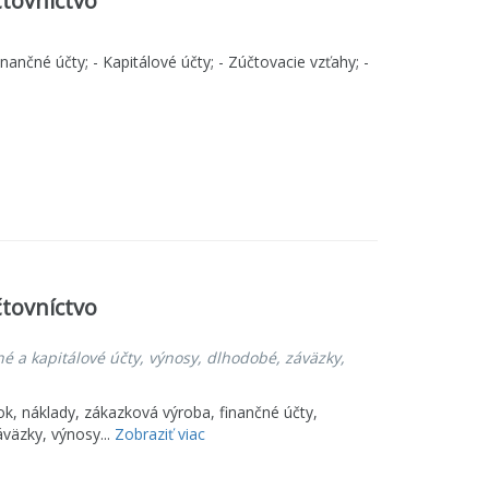
tovníctvo
ančné účty; - Kapitálové účty; - Zúčtovacie vzťahy; -
tovníctvo
é a kapitálové účty, výnosy, dlhodobé, záväzky,
, náklady, zákazková výroba, finančné účty,
áväzky, výnosy...
Zobraziť viac