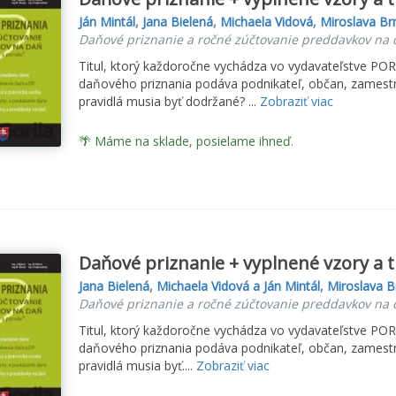
Ján Mintál
,
Jana Bielená
,
Michaela Vidová
,
Miroslava Br
Daňové priznanie a ročné zúčtovanie preddavkov na 
Titul, ktorý každoročne vychádza vo vydavateľstve POR
daňového priznania podáva podnikateľ, občan, zamestna
pravidlá musia byť dodržané? ...
Zobraziť viac
🌴 Máme na sklade, posielame ihneď.
Daňové priznanie + vyplnené vzory a tl
Jana Bielená
,
Michaela Vidová a Ján Mintál
,
Miroslava 
Daňové priznanie a ročné zúčtovanie preddavkov na 
Titul, ktorý každoročne vychádza vo vydavateľstve POR
daňového priznania podáva podnikateľ, občan, zamestna
pravidlá musia byť....
Zobraziť viac