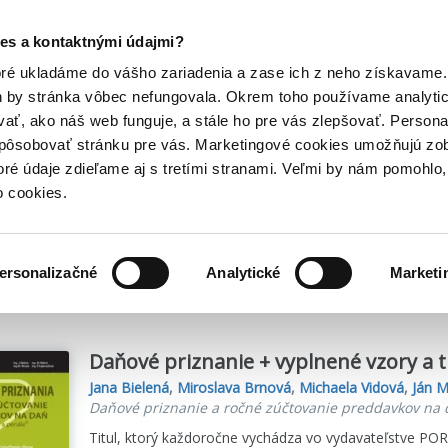
Posledný výpredaj kníh! Zľavy až do 80% tu =>
es a kontaktnými údajmi?
Hry
Hudba
Doplnky
Bazár kníh
oré ukladáme do vášho zariadenia a zase ich z neho získavame.
h by stránka vôbec nefungovala. Okrem toho používame analyti
ať, ako náš web funguje, a stále ho pre vás zlepšovať. Persona
spôsobovať stránku pre vás. Marketingové cookies umožňujú zo
toré údaje zdieľame aj s tretími stranami. Veľmi by nám pomohl
o cookies.
me
11
titulov
ersonalizačné
Analytické
Marketi
Daňové priznanie + vyplnené vzory a t
Jana Bielená
,
Miroslava Brnová
,
Michaela Vidová
,
Ján M
Daňové priznanie a ročné zúčtovanie preddavkov na 
Titul, ktorý každoročne vychádza vo vydavateľstve POR