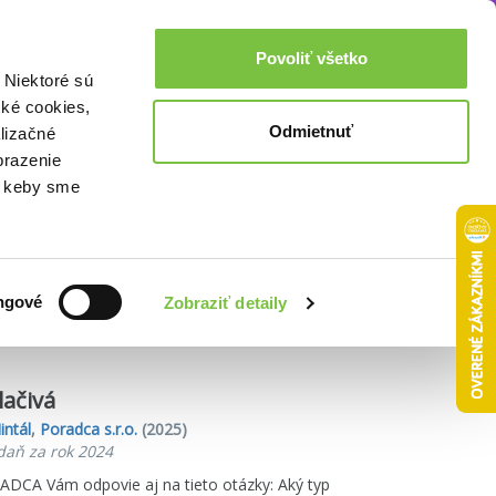
Akcie a zľavy
0,00€
Povoliť všetko
Prihlásenie
 Niektoré sú
cké cookies,
Odmietnuť
lizačné
brazenie
o, keby sme
Zoradiť podľa:
ngové
Zobraziť detaily
lačivá
intál
,
Poradca s.r.o.
(2025)
daň za rok 2024
ADCA Vám odpovie aj na tieto otázky: Aký typ