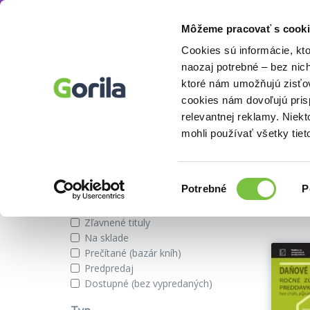
Môžeme pracovať s cooki
Autor
Jana Bielená
Knihy
E-knihy
Filmy
Cookies sú informácie, kt
naozaj potrebné – bez nic
ktoré nám umožňujú zisťov
cookies nám dovoľujú pri
Knihy autora Jana Bielená
relevantnej reklamy. Niek
mohli používať všetky tiet
Zobraziť iba
Výber
Našli s
Potrebné
P
súhlasu
Novinky
Zľavnené tituly
Na sklade
Prečítané (bazár kníh)
Predpredaj
Dostupné (bez vypredaných)