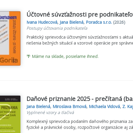
Účtovné súvzťažnosti pre podnikateľo
Ivana Hudecová
,
Jana Bielená
,
Poradca s.r.o.
(2026)
Postupy účtovania podnikateľa
Praktický sprievodca účtovnými súvzťažnosťami s aktuál
riešenia bežných situácií a vzorové operácie pre správn
🌴 Máme na sklade, posielame ihneď.
Daňové priznanie 2025 - prečítaná (ba
Jana Bielená
,
Miroslava Brnová
,
Michaela Vidová
,
Z. Ka
Vyplnené vzory a tlačivá
Komplexný sprievodca podaním daňového priznania za r
fyzické a právnické osoby, rozpočtové organizácie aj zá