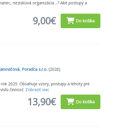
nec, nezisková organizácia....? Aké postupy a
9,00€
Do košíka
janovičová
,
Poradca s.r.o.
(2026)
ok 2025. Obsahuje vzory, postupy a lehoty pre
vislú činnosť.
Zobraziť viac
13,90€
Do košíka