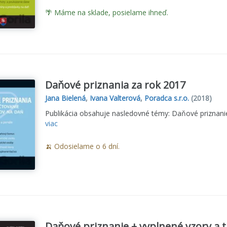
🌴 Máme na sklade, posielame ihneď.
Daňové priznania za rok 2017
Jana Bielená
,
Ivana Valterová
,
Poradca s.r.o.
(2018)
Publikácia obsahuje nasledovné témy: Daňové priznani
viac
🍌 Odosielame o 6 dní.
Daňové priznanie + vyplnené vzory a tl