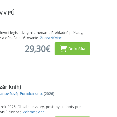
v v PÚ
nymi legislatívnymi zmenami. Prehľadné príklady,
e a efektívne účtovanie.
Zobraziť viac
29,30€
Do košíka
zár kníh)
janovičová
,
Poradca s.r.o.
(2026)
ok 2025. Obsahuje vzory, postupy a lehoty pre
vislú činnosť.
Zobraziť viac