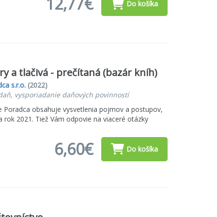
12,77€
Do košíka
 a tlačivá - prečítaná (bazár kníh)
ca s.r.o.
(2022)
daň, vysporiadanie daňových povinností
ve Poradca obsahuje vysvetlenia pojmov a postupov,
za rok 2021. Tiež Vám odpovie na viaceré otázky
6,60€
Do košíka