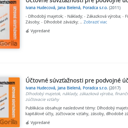
Účtovné súvzťažnosti pre podvojné úč
Ivana Hudecová
,
Jana Bielená
,
Poradca s.r.o.
(2011)
- Dlhodobý majetok; - Náklady; - Zákazková výroba; - Fin
Zásoby; - Dlhodobé záväzky; ...
Zobraziť viac
🍎 Vypredané
Účtovné súvzťažnosti pre podvojné úč
Ivana Hudecová
,
Jana Bielená
,
Poradca s.r.o.
(2017)
Dlhodobý majetok, náklady, zákazková výroba, finančn
zúčtovacie vzťahy
Publikácia obsahuje nasledovné témy: Dlhodobý majetok
kapitálové účty, zúčtovacie vzťahy, zásoby, dlhodobé z
🍎 Vypredané