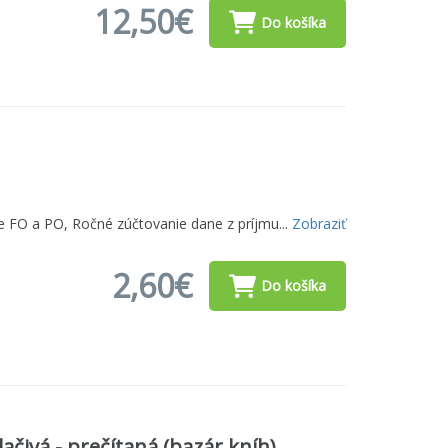
12,50€
Do košíka
e FO a PO, Ročné zúčtovanie dane z príjmu...
Zobraziť
2,60€
Do košíka
ačivá - prečítaná (bazár kníh)