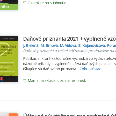
🌴 Okamžite na stiahnutie
Daňové priznania 2021 + vyplnené vzory
J. Bielená
,
M. Brnová
,
M. Vidová
,
Z. Kajanovičová
,
Porad
Daňové priznania a ročné zúčtovanie preddavkov na 
Publikácia, ktorá každoročne vychádza vo vydavateľst
názorné príklady a vyplnené tlačivá daňových priznaní 
týkajúce sa daňového priznania...
Zobraziť viac
🌴 Máme na sklade, posielame ihneď.