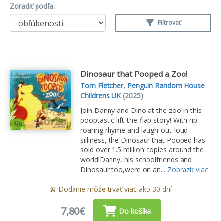
Zoradiť podľa:
Filtrovať
Dinosaur that Pooped a Zoo!
Tom Fletcher
,
Penguin Random House
Childrens UK
(2025)
Join Danny and Dino at the zoo in this
pooptastic lift-the-flap story! With rip-
roaring rhyme and laugh-out-loud
silliness, the Dinosaur that Pooped has
sold over 1.5 million copies around the
world!Danny, his schoolfriends and
Dinosaur too,were on an...
Zobraziť viac
🍌 Dodanie môže trvať viac ako 30 dní
7,80€
Do košíka