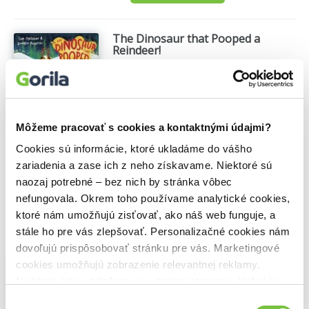
The Dinosaur that Pooped a
Reindeer!
Dougie Poynter
,
Tom Fletcher
,
Puffin
Books
(2023)
This fun series is the perfect introduction
to the world of Danny and Dino. The
Môžeme pracovať s cookies a kontaktnými údajmi?
poop-filled adventure is written by
bestselling author duo Tom Fletcher and
Cookies sú informácie, ktoré ukladáme do vášho
Dougie Poynter! ...
Zobraziť viac
zariadenia a zase ich z neho získavame. Niektoré sú
naozaj potrebné – bez nich by stránka vôbec
🍌 Odosielame o 5 dní.
nefungovala. Okrem toho používame analytické cookies,
6,90€
Do košíka
ktoré nám umožňujú zisťovať, ako náš web funguje, a
stále ho pre vás zlepšovať. Personalizačné cookies nám
dovoľujú prispôsobovať stránku pre vás. Marketingové
cookies umožňujú zobrazenie relevantnej reklamy.
Dinosaur that Pooped a Monster!
Niektoré údaje zdieľame aj s tretími stranami. Veľmi by
Tom Fletcher
,
Penguin Random House
Childrens UK
(2025)
nám pomohlo, keby sme mohli používať všetky tieto
Výber