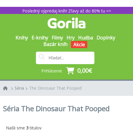
Posledný výpredaj kníh! Zľavy až do 80% tu =>
Knihy
E-knihy
Filmy
Hry
Hudba
Doplnky
Bazár kníh
Akcie
0,00€
Prihlásenie
Séria
The Dinosaur That Pooped
Séria The Dinosaur That Pooped
Našli sme
3
titulov