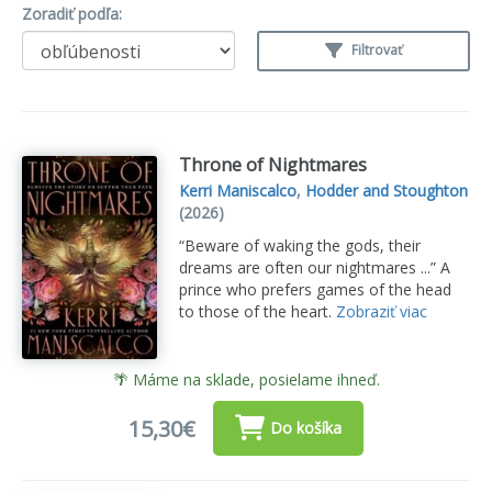
Zoradiť podľa:
Filtrovať
Throne of Nightmares
Kerri Maniscalco
,
Hodder and Stoughton
(2026)
“Beware of waking the gods, their
dreams are often our nightmares ...” A
prince who prefers games of the head
to those of the heart.
Zobraziť viac
🌴 Máme na sklade, posielame ihneď.
15,30€
Do košíka