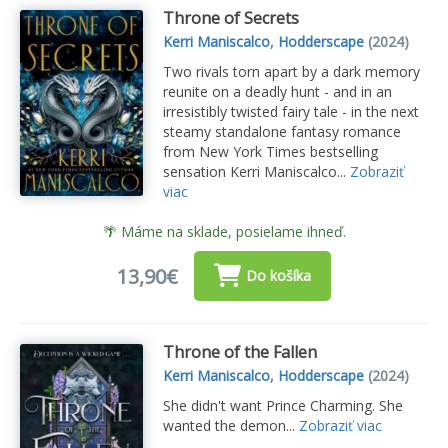
Throne of Secrets
Kerri Maniscalco
,
Hodderscape
(2024)
Two rivals torn apart by a dark memory
reunite on a deadly hunt - and in an
irresistibly twisted fairy tale - in the next
steamy standalone fantasy romance
from New York Times bestselling
sensation Kerri Maniscalco...
Zobraziť
viac
🌴 Máme na sklade, posielame ihneď.
13,90€
Do košíka
Throne of the Fallen
Kerri Maniscalco
,
Hodderscape
(2024)
She didn't want Prince Charming. She
wanted the demon...
Zobraziť viac