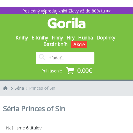
Posledný výpredaj kníh! Zľavy až do 80% tu =>
Knihy
E-knihy
Filmy
Hry
Hudba
Doplnky
Bazár kníh
Akcie
0,00€
Prihlásenie
Séria
Princes of Sin
Séria Princes of Sin
Našli sme
6
titulov