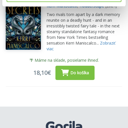
Kerri Maniscalco
,
Hodderscape
(2024)
Two rivals torn apart by a dark memory
reunite on a deadly hunt - and in an
irresistibly twisted fairy tale - in the next
steamy standalone fantasy romance
from New York Times bestselling
sensation Kerri Maniscalco...
Zobraziť
viac
🌴 Máme na sklade, posielame ihneď.
18,10€
Do košíka