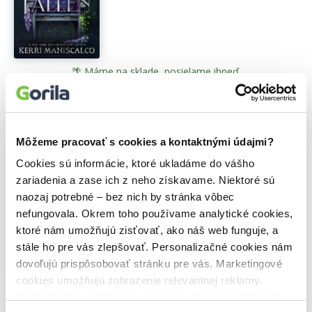
🌴 Máme na sklade, posielame ihneď.
9,69€
Do košíka
Môžeme pracovať s cookies a kontaktnými údajmi?
Throne of Secrets - prečítaná
Cookies sú informácie, ktoré ukladáme do vášho
(bazár kníh)
zariadenia a zase ich z neho získavame. Niektoré sú
Kerri Maniscalco
,
Hodderscape
(2024)
naozaj potrebné – bez nich by stránka vôbec
Two rivals torn apart by a dark memory
nefungovala. Okrem toho používame analytické cookies,
reunite on a deadly hunt - and in an
ktoré nám umožňujú zisťovať, ako náš web funguje, a
irresistibly twisted fairy tale - in the next
steamy standalone fantasy romance
stále ho pre vás zlepšovať. Personalizačné cookies nám
from New York Times bestselling
dovoľujú prispôsobovať stránku pre vás. Marketingové
sensation Kerri Maniscalco...
Zobraziť
cookies umožňujú zobrazenie relevantnej reklamy.
viac
Niektoré údaje zdieľame aj s tretími stranami. Veľmi by