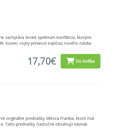
ne zachytáva široké spektrum konfliktov, ktorými
9. Koniec vojny priniesol explóziu nového násilia
17,70€
Do košíka
é originálne prednášky Viktora Frankla, ktoré mal
a. Tieto prednášky čiastočne obsahujú náznak