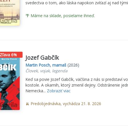
svedectva o tom, ako láska napokon zvíťazí aj nad tými
🌴 Máme na sklade, posielame ihneď.
Zľava 6%
Jozef Gabčík
Martin Posch
,
mamaš
(2026)
Človek, vojak, legenda
Keď sa povie Jozef Gabčík, väčšina z nás si predstaví v
kostole. A okamih, ktorý zmenil dejiny. Odstránenie je
Nemecka...
Zobraziť viac
🍌 Predobjednávka, vychádza 21. 8. 2026