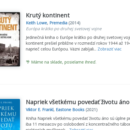
Krutý kontinent
Keith Lowe
,
Premedia
(2014)
Európa krátko po druhej svetovej vojne
Jedinečná kniha o Európe krátko po druhej svetovej voj
kontinent prešiel približne v rozmedzí rokov 1944 až 194
naprieč celou Európou. Väzni zabíjali...
Zobraziť viac
🌴 Máme na sklade, posielame ihneď.
Napriek všetkému povedať životu áno
Viktor E. Frankl
,
Eastone Books
(2021)
Kniha Napriek všetkému povedať životu áno sú úplne prv
iba 11 mesiacov po oslobodení z koncentračného tábor
niektorých myšlienok...
Zobraziť viac