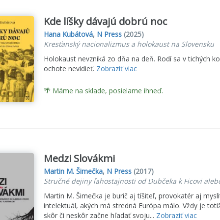
Kde líšky dávajú dobrú noc
Hana Kubátová
,
N Press
(2025)
Kresťanský nacionalizmus a holokaust na Slovensku
Holokaust nevzniká zo dňa na deň. Rodí sa v tichých 
ochote nevidieť.
Zobraziť viac
🌴 Máme na sklade, posielame ihneď.
Medzi Slovákmi
Martin M. Šimečka
,
N Press
(2017)
Stručné dejiny ľahostajnosti od Dubčeka k Ficovi ale
Martin M. Šimečka je burič aj tíšiteľ, provokatér aj mysli
intelektuál, akých má stredná Európa málo. Vždy je toti
skôr či neskôr začne hľadať svoju...
Zobraziť viac