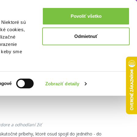
Akcie a zľavy
0,00€
Povoliť všetko
Prihlásenie
 Niektoré sú
cké cookies,
Odmietnuť
lizačné
brazenie
o, keby sme
Zoradiť podľa:
ngové
Zobraziť detaily
dore a odhodlaní žiť
 skutočné príbehy, ktoré osud spojil do jedného - do