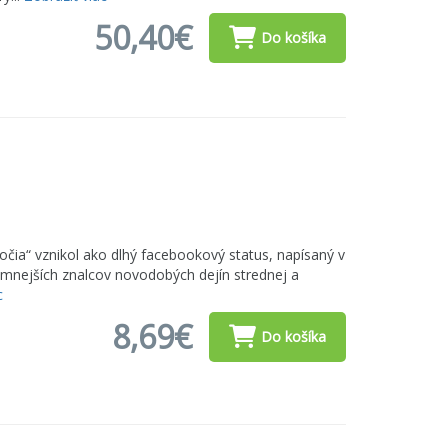
50,40€
Do košíka
očia“ vznikol ako dlhý facebookový status, napísaný v
amnejších znalcov novodobých dejín strednej a
c
8,69€
Do košíka