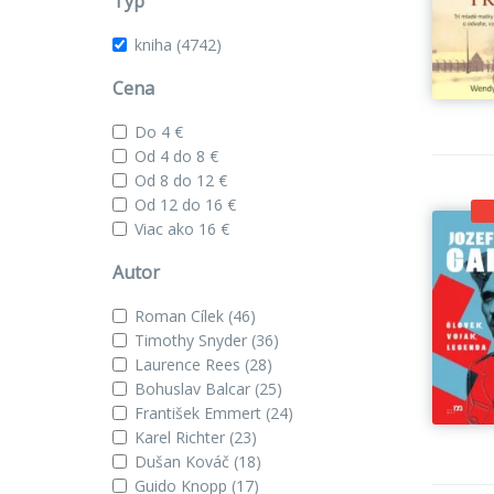
Typ
kniha
(4742)
Cena
Do 4 €
Od 4 do 8 €
Od 8 do 12 €
Od 12 do 16 €
Viac ako 16 €
Autor
Roman Cílek
(46)
Timothy Snyder
(36)
Laurence Rees
(28)
Bohuslav Balcar
(25)
František Emmert
(24)
Karel Richter
(23)
Dušan Kováč
(18)
Guido Knopp
(17)