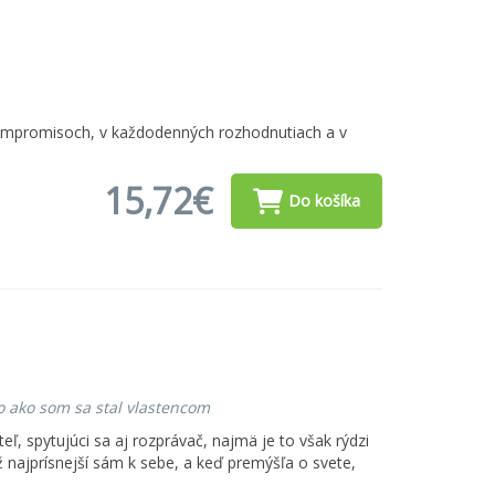
kompromisoch, v každodenných rozhodnutiach a v
15,72€
Do košíka
bo ako som sa stal vlastencom
teľ, spytujúci sa aj rozprávač, najmä je to však rýdzi
ž najprísnejší sám k sebe, a keď premýšľa o svete,