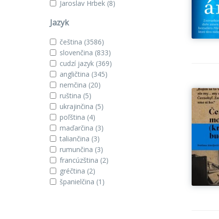
Jaroslav Hrbek
(8)
Jazyk
čeština
(3586)
slovenčina
(833)
cudzí jazyk
(369)
angličtina
(345)
nemčina
(20)
ruština
(5)
ukrajinčina
(5)
poľština
(4)
maďarčina
(3)
taliančina
(3)
rumunčina
(3)
francúzština
(2)
gréčtina
(2)
španielčina
(1)