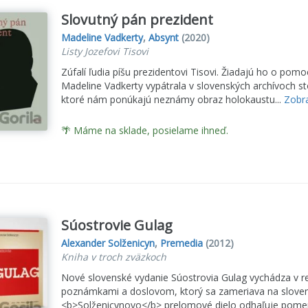
Slovutný pán prezident
Madeline Vadkerty
,
Absynt
(2020)
Listy Jozefovi Tisovi
Zúfalí ľudia píšu prezidentovi Tisovi. Žiadajú ho o pom
Madeline Vadkerty vypátrala v slovenských archívoch s
ktoré nám ponúkajú neznámy obraz holokaustu...
Zobra
🌴 Máme na sklade, posielame ihneď.
Súostrovie Gulag
Alexander Solženicyn
,
Premedia
(2012)
Kniha v troch zväzkoch
Nové slovenské vydanie Súostrovia Gulag vychádza v
poznámkami a doslovom, ktorý sa zameriava na slovensk
<b>Solženicynovo</b> prelomové dielo odhaľuje pomer