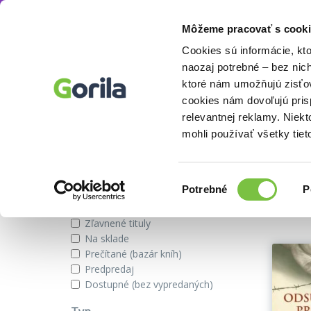
Môžeme pracovať s cooki
Knihy
Odborné a náučné
Humanitné a...
Knihy
E-knihy
Filmy
Cookies sú informácie, kt
naozaj potrebné – bez nic
ktoré nám umožňujú zisťov
cookies nám dovoľujú pri
Knihy z kategórie 20. storočia
relevantnej reklamy. Niek
mohli používať všetky tiet
Zobraziť iba
Výber
Našli s
Potrebné
P
súhlasu
Novinky
Zľavnené tituly
Na sklade
Prečítané (bazár kníh)
Predpredaj
Dostupné (bez vypredaných)