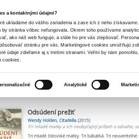
Posledný výpredaj kníh! Zľavy až do 80% tu =>
es a kontaktnými údajmi?
História
20. storočia
Hry
Hudba
Doplnky
Bazár kníh
oré ukladáme do vášho zariadenia a zase ich z neho získavame.
h by stránka vôbec nefungovala. Okrem toho používame analyti
ať, ako náš web funguje, a stále ho pre vás zlepšovať. Persona
spôsobovať stránku pre vás. Marketingové cookies umožňujú zo
toré údaje zdieľame aj s tretími stranami. Veľmi by nám pomohl
o cookies.
me
4742
titulov
ersonalizačné
Analytické
Marketi
Odsúdení prežiť
Wendy Holden
,
Citadella
(2015)
Tri mladé matky a ich neobyčajný príbeh o odvahe, vz
Tri mladé židovské matky. Tri bábätká. Tri neuveriteľné