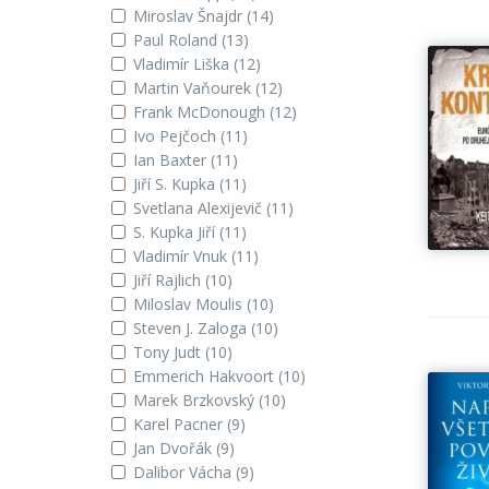
Miroslav Šnajdr
(14)
Paul Roland
(13)
Vladimír Liška
(12)
Martin Vaňourek
(12)
Frank McDonough
(12)
Ivo Pejčoch
(11)
Ian Baxter
(11)
Jiří S. Kupka
(11)
Svetlana Alexijevič
(11)
S. Kupka Jiří
(11)
Vladimír Vnuk
(11)
Jiří Rajlich
(10)
Miloslav Moulis
(10)
Steven J. Zaloga
(10)
Tony Judt
(10)
Emmerich Hakvoort
(10)
Marek Brzkovský
(10)
Karel Pacner
(9)
Jan Dvořák
(9)
Dalibor Vácha
(9)