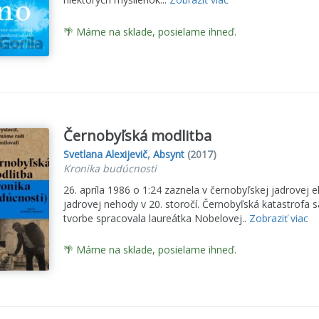
🌴 Máme na sklade, posielame ihneď.
Černobyľská modlitba
Svetlana Alexijevič
,
Absynt
(2017)
Kronika budúcnosti
26. apríla 1986 o 1:24 zaznela v černobyľskej jadrovej e
jadrovej nehody v 20. storočí. Černobyľská katastrofa sa
tvorbe spracovala laureátka Nobelovej..
Zobraziť viac
🌴 Máme na sklade, posielame ihneď.