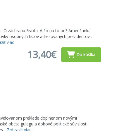
oc. O záchranu života. A čo na to on? Američanka
tovky osobných listov adresovaných prezidentovi,
ziť viac
13,40€
Do košíka
 revidovanom preklade doplnenom novými
é obete gulagu a dobové politické súvislosti.
y...
Zobraziť viac