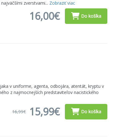
 najväčšími zverstvami...
Zobraziť viac
16,00€
Do košíka
ojaka v uniforme, agenta, odbojára, atentát, kryptu v
dného z najmocnejších predstaviteľov nacistického
15,99€
16,99€
Do košíka