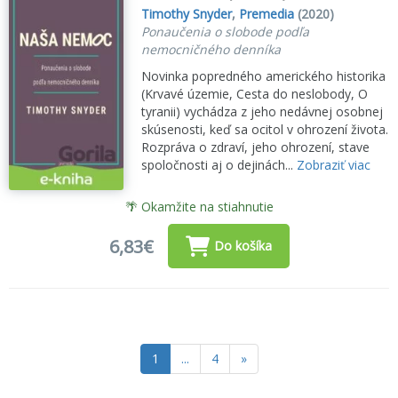
Timothy Snyder
,
Premedia
(2020)
Ponaučenia o slobode podľa
nemocničného denníka
Novinka popredného amerického historika
(Krvavé územie, Cesta do neslobody, O
tyranii) vychádza z jeho nedávnej osobnej
skúsenosti, keď sa ocitol v ohrození života.
Rozpráva o zdraví, jeho ohrození, stave
spoločnosti aj o dejinách...
Zobraziť viac
🌴 Okamžite na stiahnutie
6,83€
Do košíka
1
...
4
»