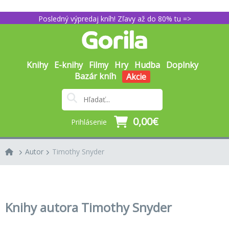
Posledný výpredaj kníh! Zľavy až do 80% tu =>
Knihy
E-knihy
Filmy
Hry
Hudba
Doplnky
Bazár kníh
Akcie
0,00€
Prihlásenie
Autor
Timothy Snyder
Knihy autora Timothy Snyder