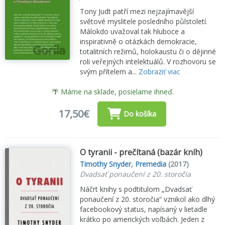
Tony Judt patří mezi nejzajímavější
světové myslitele posledního půlstoletí.
Málokdo uvažoval tak hluboce a
inspirativně o otázkách demokracie,
totalitních režimů, holokaustu či o dějinné
roli veřejných intelektuálů. V rozhovoru se
svým přítelem a...
Zobraziť viac
🌴 Máme na sklade, posielame ihneď.
17,50€
Do košíka
O tyranii - prečítaná (bazár kníh)
Timothy Snyder
,
Premedia
(2017)
Dvadsať ponaučení z 20. storočia
Náčrt knihy s podtitulom „Dvadsať
ponaučení z 20. storočia“ vznikol ako dlhý
facebookový status, napísaný v lietadle
krátko po amerických voľbách. Jeden z