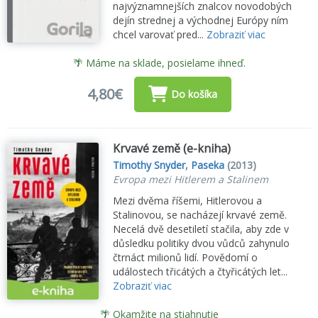
najvýznamnejších znalcov novodobých
dejín strednej a východnej Európy ním
chcel varovať pred...
Zobraziť viac
🌴 Máme na sklade, posielame ihneď.
4,80€
Do košíka
Krvavé země (e-kniha)
Timothy Snyder
,
Paseka
(2013)
Evropa mezi Hitlerem a Stalinem
Mezi dvěma říšemi, Hitlerovou a
Stalinovou, se nacházejí krvavé země.
Necelá dvě desetiletí stačila, aby zde v
důsledku politiky dvou vůdců zahynulo
čtrnáct milionů lidí. Povědomí o
událostech třicátých a čtyřicátých let...
Zobraziť viac
🌴 Okamžite na stiahnutie