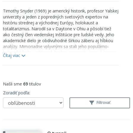
Timothy Snyder (1969) je americký historik, profesor Yalskej
univerzity a jeden z popredných svetových expertov na
históriu strednej a východnej Európy, holokaust a
totalitarizmus. Narodil sa v Daytone v Ohiu a pôsobí tiež
ako čestný člen viedenskej Inštitúcie pre ľudské vedy. Jeho
akademické dielo je obdivuhodné šírkou záberu aj hĺbkou
analýzy. Mimoriadne vplyv­nými sa stali jeho populárno-
historické knihy, prístupné širokej verejnosti.
Krvavé územie
Čítaj viac
mapujú masové vraždenia v strednej a východnej Európe
medzi Hitlerom a Stalinom a získali mnohé prestížne
medzinárodné ocenenia.
O tyranii
(On Tyranny, 2017) je
aktuálnym varovaním pred fašizmom, preložená do
desiatkov jazykov. Snyder je tiež komentátorom aktuálneho
Našli sme
69
titulov
politického diania a hlasným kritikom autoritarizmu. Jeho
Zoradiť podľa:
práca je neoceniteľnou pomocou pri porozumení 20.
storočia.
Filtrovať