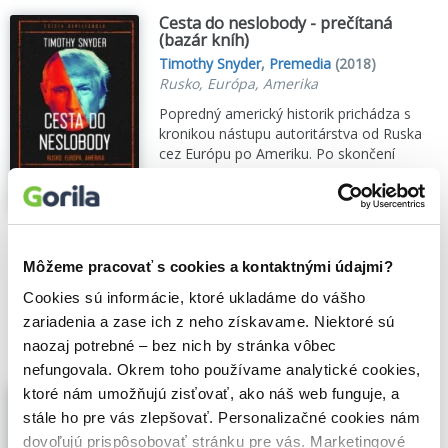
Cesta do neslobody - prečítaná
(bazár kníh)
Timothy Snyder
,
Premedia
(2018)
Rusko, Európa, Amerika
Popredný americký historik prichádza s
kronikou nástupu autoritárstva od Ruska
cez Európu po Ameriku. Po skončení
studenej vojny sa zdalo, že víťazstvo
liberálnej demokracie je definitívne.
Pozorovatelia ohlásili koniec dejín, uverili v
mierovú...
Zobraziť viac
Môžeme pracovať s cookies a kontaktnými údajmi?
🌴 Máme na sklade, posielame ihneď.
Cookies sú informácie, ktoré ukladáme do vášho
12,00€
Do košíka
zariadenia a zase ich z neho získavame. Niektoré sú
naozaj potrebné – bez nich by stránka vôbec
nefungovala. Okrem toho používame analytické cookies,
Tyranie
ktoré nám umožňujú zisťovať, ako náš web funguje, a
Timothy Snyder
,
Paseka
(2017)
stále ho pre vás zlepšovať. Personalizačné cookies nám
20 lekcí z 20. století
dovoľujú prispôsobovať stránku pre vás. Marketingové