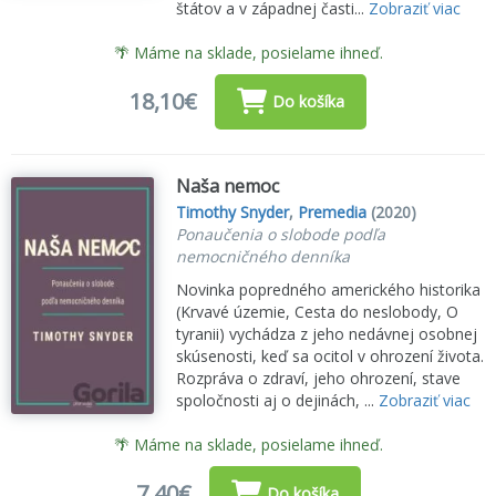
štátov a v západnej časti...
Zobraziť viac
🌴 Máme na sklade, posielame ihneď.
18,10€
Do košíka
Naša nemoc
Timothy Snyder
,
Premedia
(2020)
Ponaučenia o slobode podľa
nemocničného denníka
Novinka popredného amerického historika
(Krvavé územie, Cesta do neslobody, O
tyranii) vychádza z jeho nedávnej osobnej
skúsenosti, keď sa ocitol v ohrození života.
Rozpráva o zdraví, jeho ohrození, stave
spoločnosti aj o dejinách, ...
Zobraziť viac
🌴 Máme na sklade, posielame ihneď.
7,40€
Do košíka