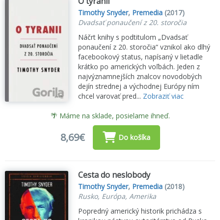
O tyranii
Timothy Snyder
,
Premedia
(2017)
Dvadsať ponaučení z 20. storočia
Náčrt knihy s podtitulom „Dvadsať
ponaučení z 20. storočia“ vznikol ako dlhý
facebookový status, napísaný v lietadle
krátko po amerických voľbách. Jeden z
najvýznamnejších znalcov novodobých
dejín strednej a východnej Európy ním
chcel varovať pred...
Zobraziť viac
🌴 Máme na sklade, posielame ihneď.
8,69€
Do košíka
Cesta do neslobody
Timothy Snyder
,
Premedia
(2018)
Rusko, Európa, Amerika
Popredný americký historik prichádza s