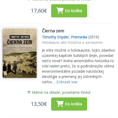
17,60€
Do košíka
Čierna zem
Timothy Snyder
,
Premedia
(2019)
Holokaust ako história a varovanie
Je ešte možné o holokauste, tejto zdanlivo
uzavretej kapitole ľudských dejín, povedať
niečo nové? Kniha amerického historika to
robí nielen preto, že si podrobnejšie všíma
environmentálne pozadie nacistickej
ideológie a premeny jej ústredných
cieľov....
Zobraziť viac
🌴 Máme na sklade, posielame ihneď.
13,50€
Do košíka