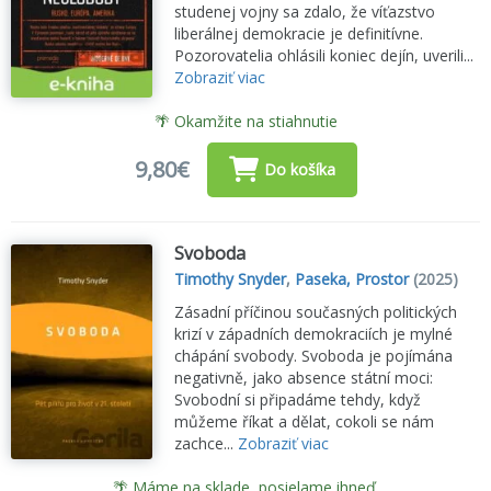
studenej vojny sa zdalo, že víťazstvo
liberálnej demokracie je definitívne.
Pozorovatelia ohlásili koniec dejín, uverili...
Zobraziť viac
🌴 Okamžite na stiahnutie
9,80€
Do košíka
Svoboda
Timothy Snyder
,
Paseka, Prostor
(2025)
Zásadní příčinou současných politických
krizí v západních demokraciích je mylné
chápání svobody. Svoboda je pojímána
negativně, jako absence státní moci:
Svobodní si připadáme tehdy, když
můžeme říkat a dělat, cokoli se nám
zachce...
Zobraziť viac
🌴 Máme na sklade, posielame ihneď.