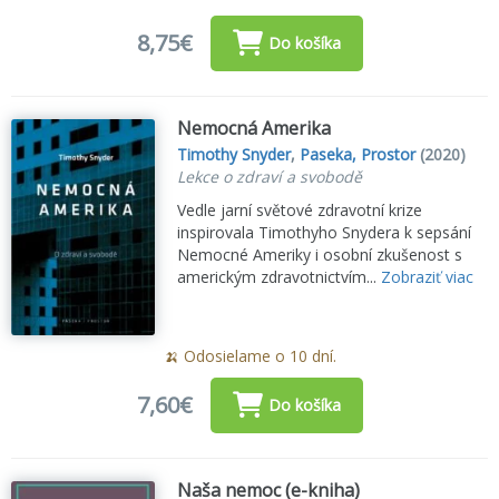
8,75€
Do košíka
Nemocná Amerika
Timothy Snyder
,
Paseka, Prostor
(2020)
Lekce o zdraví a svobodě
Vedle jarní světové zdravotní krize
inspirovala Timothyho Snydera k sepsání
Nemocné Ameriky i osobní zkušenost s
americkým zdravotnictvím...
Zobraziť viac
🍌 Odosielame o 10 dní.
7,60€
Do košíka
Naša nemoc (e-kniha)