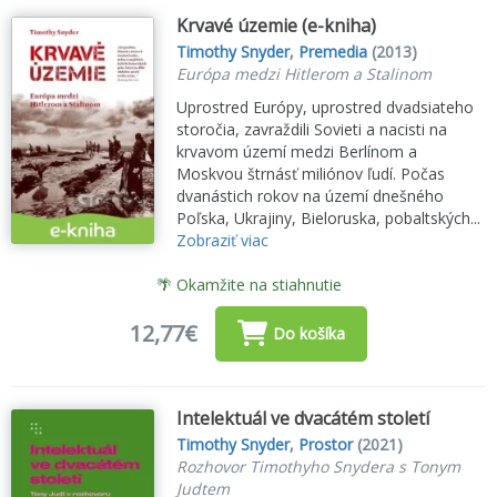
Krvavé územie (e-kniha)
Timothy Snyder
,
Premedia
(2013)
Európa medzi Hitlerom a Stalinom
Uprostred Európy, uprostred dvadsiateho
storočia, zavraždili Sovieti a nacisti na
krvavom území medzi Berlínom a
Moskvou štrnásť miliónov ľudí. Počas
dvanástich rokov na území dnešného
Poľska, Ukrajiny, Bieloruska, pobaltských...
Zobraziť viac
🌴 Okamžite na stiahnutie
12,77€
Do košíka
Intelektuál ve dvacátém století
Timothy Snyder
,
Prostor
(2021)
Rozhovor Timothyho Snydera s Tonym
Judtem