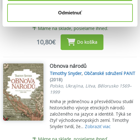
liberálnej demokracie je definitívne.
Pozorovatelia ohlásili koniec dejín, uverili v
Odmietnuť
mierovú...
Zobraziť viac
🌴 Máme na sklade, posielame ihneď.
10,80€
Do košíka
Obnova národů
Timothy Snyder
,
Občanské sdružení PANT
(2018)
Polsko, Ukrajina, Litva, Bělorusko 1569–
1999
Kniha je jedinečnou a přesvědčivou studií
historického vývoje etnických národů
založeného na jazyce a identitě. Týká se
čtyř východoevropských zemí. Timothy
Snyder tvrdí, že...
Zobraziť viac
🌴 Máme na sklade, posielame ihneď.