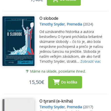
O slobode
Timothy Snyder
,
Premedia
(2024)
Od uznávaného historika a autora
bestselleru O tyranii prichádza brilantné
skúmanie slobody – čo to je, ako bola
nesprávne pochopená a prečo je našou
jedinou šancou na prežitie. Sloboda je
naším veľkým záväzkom, ale ako tvrdí
Timothy Snyder, stratili....
Zobraziť viac
🌴 Máme na sklade, posielame ihneď.
15,50€
Do košíka
O tyranii (e-kniha)
Timothy Snyder
,
Premedia
(2017)