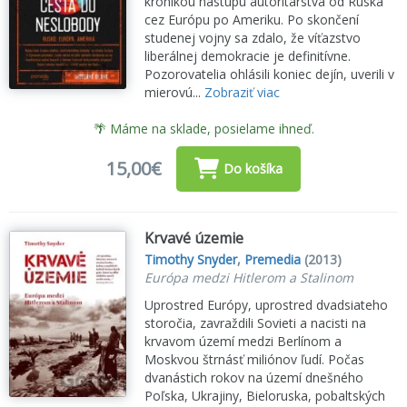
kronikou nástupu autoritárstva od Ruska
cez Európu po Ameriku. Po skončení
studenej vojny sa zdalo, že víťazstvo
liberálnej demokracie je definitívne.
Pozorovatelia ohlásili koniec dejín, uverili v
mierovú...
Zobraziť viac
🌴 Máme na sklade, posielame ihneď.
15,00€
Do košíka
Krvavé územie
Timothy Snyder
,
Premedia
(2013)
Európa medzi Hitlerom a Stalinom
Uprostred Európy, uprostred dvadsiateho
storočia, zavraždili Sovieti a nacisti na
krvavom území medzi Berlínom a
Moskvou štrnásť miliónov ľudí. Počas
dvanástich rokov na území dnešného
Poľska, Ukrajiny, Bieloruska, pobaltských