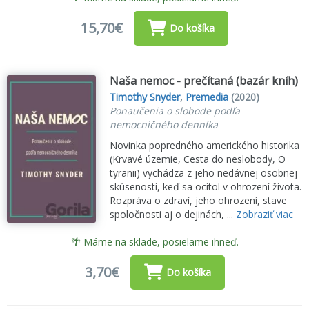
15,70€
Do košíka
Naša nemoc - prečítaná (bazár kníh)
Timothy Snyder
,
Premedia
(2020)
Ponaučenia o slobode podľa
nemocničného denníka
Novinka popredného amerického historika
(Krvavé územie, Cesta do neslobody, O
tyranii) vychádza z jeho nedávnej osobnej
skúsenosti, keď sa ocitol v ohrození života.
Rozpráva o zdraví, jeho ohrození, stave
spoločnosti aj o dejinách, ...
Zobraziť viac
🌴 Máme na sklade, posielame ihneď.
3,70€
Do košíka