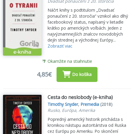
Dvadsať ponaučení z 20. storočia
Náčrt knihy s podtitulom „Dvadsať
ponaučení z 20. storočia“ vznikol ako dlhý
facebookový status, napísaný v lietadle
krátko po amerických voľbách. Jeden z
najvýznamnejších znalcov novodobých
dejín strednej a východnej Európy...
Zobraziť viac
🌴 Okamžite na stiahnutie
4,85€
Do košíka
Cesta do neslobody (e-kniha)
Timothy Snyder
,
Premedia
(2018)
Rusko, Európa, Amerika
Popredný americký historik prichádza s
kronikou nástupu autoritárstva od Ruska
cez Európu po Ameriku. Po skončení