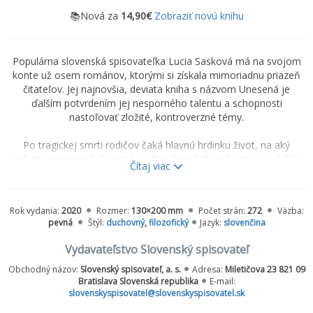
📚Nová za
14,90€
Zobraziť novú knihu
Populárna slovenská spisovateľka Lucia Sasková má na svojom
konte už osem románov, ktorými si získala mimoriadnu priazeň
čitateľov. Jej najnovšia, deviata kniha s názvom
Unesená
je
ďalším potvrdením jej nesporného talentu a schopnosti
nastoľovať zložité, kontroverzné témy.
Po tragickej smrti rodičov čaká hlavnú hrdinku život, na aký
nebola pripravená. Trápia ju vážne finančné problémy, a tak žije
Čítaj viac
od výplaty k výplate a okrem práce nikam nechodí. Hoci nikoho
nehľadala, úplnou náhodou jej do života vstúpi príťažlivý muž,
ktorý na rozdiel od nej nemá núdzu o peniaze. Zdá sa jej však až
Rok vydania:
2020
Rozmer:
130×200 mm
Počet strán:
272
Väzba:
príliš dokonalý a najmä príliš záhadný, aby s ním riskovala hlbší
pevná
Štýl:
duchovný
,
filozofický
Jazyk:
slovenčina
vzťah.
Čím dlhšie sa s ním stretáva, tým viac znepokojivých
otázok si kladie
: Prečo sa s ňou Dávid neukazuje na verejnosti?
Vydavateľstvo Slovenský spisovateľ
Kde sa skrýva, keď sa neozýva niekoľko týždňov? A prečo o
Obchodný názov:
Slovenský spisovateľ, a. s.
Adresa:
Miletičova 23 821 09
svojej práci zaryto mlčí? Naozaj je to len pre jej dobro, alebo je z
Bratislava Slovenská republika
E-mail:
tým niečo viac?
slovenskyspisovatel@slovenskyspisovatel.sk
Hlavná hrdinka sa proti svojej vôli postupne ocitá vo svete, v
ktorom ide o peniaze a o život – o nič viac, o nič menej. Odrazu