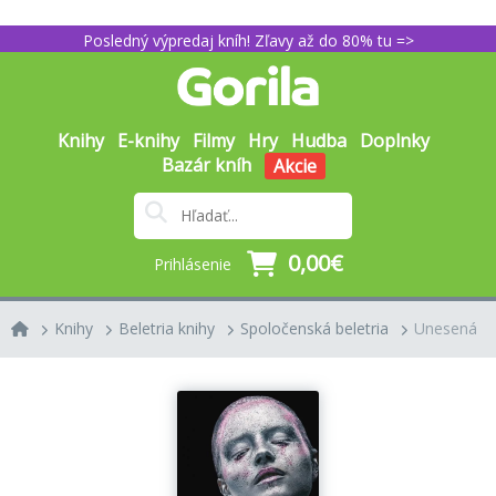
Posledný výpredaj kníh! Zľavy až do 80% tu =>
Knihy
E-knihy
Filmy
Hry
Hudba
Doplnky
Bazár kníh
Akcie
0,00€
Prihlásenie
Knihy
Beletria knihy
Spoločenská beletria
Unesená