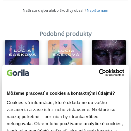
nič nie je, ako sa zdá, nikto nie je tým, za koho sa vydáva
, a ona
Našli ste chybu alebo škodlivý obsah?
Napíšte nám
sa musí rozhodnúť, na ktorej strane bude stáť.
Podobné produkty
Martinus.sk
·
Čítanie z knihy UNESENÁ (Lucia Sasková)
Na sklade
Môžeme pracovať s cookies a kontaktnými údajmi?
Na sklade
Na sklade
Trinásta
Dokonalá
Vianočná
Cookies sú informácie, ktoré ukladáme do vášho
Lucia Sasková
Lucia Sasková
Lucia Sasková
zariadenia a zase ich z neho získavame. Niektoré sú
15,20€
12,56€
13,50€
naozaj potrebné – bez nich by stránka vôbec
nefungovala. Okrem toho používame analytické cookies,
ktoré nám umožňujú zisťovať, ako náš web funguje, a