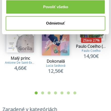
Viac z tejto kategórie
Povoliť všetko
Odmietnuť
Zľava 27%
Paulo Coelho (darčekový box)
Paulo Coelho
14,90€
Malý princ
Dokonalá
Antoine De Saint-Exupery
Lucia Sasková
4,66€
12,56€
Zaradené v kategóriách