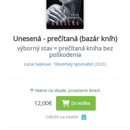
Unesená - prečítaná (bazár kníh)
výborný stav = prečítaná kniha bez
poškodenia
Lucia Sasková
•
Slovenský spisovateľ
(2020)
🌴 Máme na sklade, posielame ihneď.
12,00€
Do košíka
Odložiť na neskôr