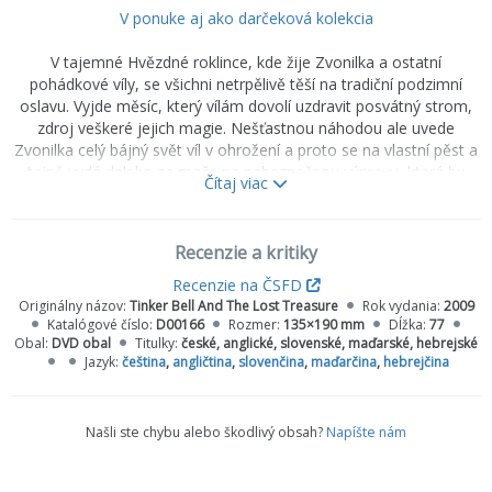
V ponuke aj ako darčeková kolekcia
V tajemné Hvězdné roklince, kde žije Zvonilka a ostatní
pohádkové víly, se všichni netrpělivě těší na tradiční podzimní
oslavu. Vyjde měsíc, který vílám dovolí uzdravit posvátný strom,
zdroj veškeré jejich magie. Nešťastnou náhodou ale uvede
Zvonilka celý bájný svět víl v ohrožení a proto se na vlastní pěst a
tajně vydá daleko za moře na nebezpečnou výpravu, která by
Čítaj viac
mohla vše napravit. S pomocí kamaráda Terínka a neposedné
světlušky musí Zvonilka čelit ohromujícímu novému světu, aby
objevila ten největší poklad.
Recenzie a kritiky
Recenzie na ČSFD
Originálny názov:
Tinker Bell And The Lost Treasure
Rok vydania:
2009
Katalógové číslo:
D00166
Rozmer:
135×190 mm
Dĺžka:
77
Obal:
DVD obal
Titulky:
české, anglické, slovenské, maďarské, hebrejské
Jazyk:
čeština
,
angličtina
,
slovenčina
,
maďarčina
,
hebrejčina
Našli ste chybu alebo škodlivý obsah?
Napíšte nám