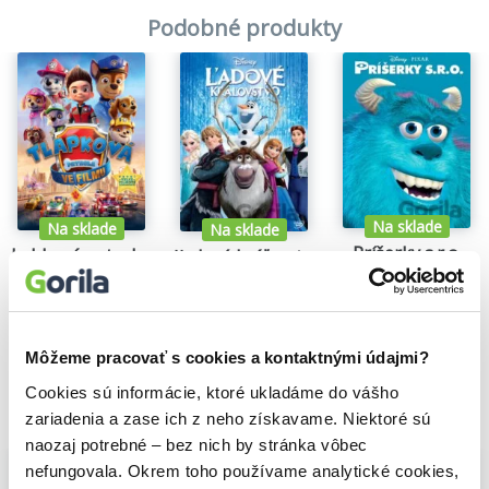
Podobné produkty
Na sklade
Na sklade
Na sklade
Príšerky s.r.o.
Labková patrola vo filme
Ľadové kráľovstvo (slovenský dabing)
5,60€
3,60€
6,40€
Môžeme pracovať s cookies a kontaktnými údajmi?
Cookies sú informácie, ktoré ukladáme do vášho
zariadenia a zase ich z neho získavame. Niektoré sú
Vybrané pre teba
naozaj potrebné – bez nich by stránka vôbec
nefungovala. Okrem toho používame analytické cookies,