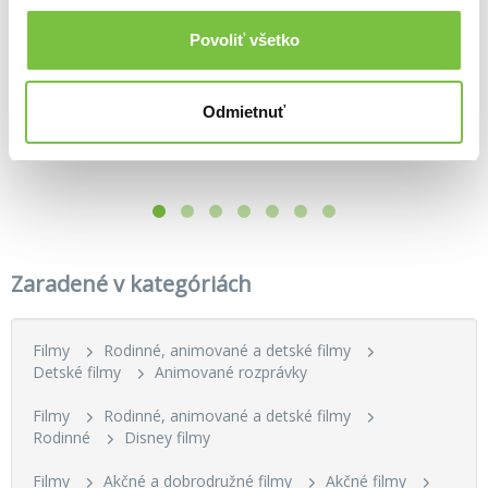
Povoliť všetko
Odmietnuť
Kolekce Káčerovo 1. séria (SK)
Auta kolekce 1.-3.
Zootropolis: Město zvířat kolekce 1.+2. kolekce 2DVD
16,20€
11,20€
14,20€
Zaradené v kategóriách
Filmy
Rodinné, animované a detské filmy
Detské filmy
Animované rozprávky
Filmy
Rodinné, animované a detské filmy
Rodinné
Disney filmy
Filmy
Akčné a dobrodružné filmy
Akčné filmy