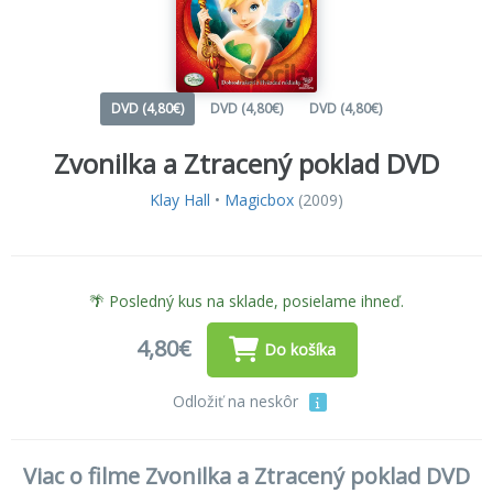
DVD (4,80€)
DVD (4,80€)
DVD (4,80€)
Zvonilka a Ztracený poklad DVD
Klay Hall
•
Magicbox
(2009)
🌴 Posledný kus na sklade, posielame ihneď.
4,80€
Do košíka
Odložiť na neskôr
Viac o filme Zvonilka a Ztracený poklad DVD