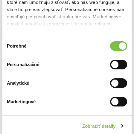
ktoré nám umožňujú zisťovať, ako náš web funguje, a
stále ho pre vás zlepšovať. Personalizačné cookies nám
dovoľujú prispôsobovať stránku pre vás. Marketingové
cookies umožňujú zobrazenie relevantnej reklamy.
Niektoré údaje zdieľame aj s tretími stranami. Veľmi by
Na sklade
Na sklade
Na sklade
nám pomohlo, keby sme mohli používať všetky tieto
Výber
Príšerky s.r.o.
Labková patrola vo filme
Ľadové kráľovstvo (slovenský dabing)
cookies.
Potrebné
súhlasu
5,60€
3,60€
6,40€
Personalizačné
Analytické
Ďalšie z kategórie Animované rozprávky
Marketingové
Viac z tejto kategórie
Zobraziť detaily