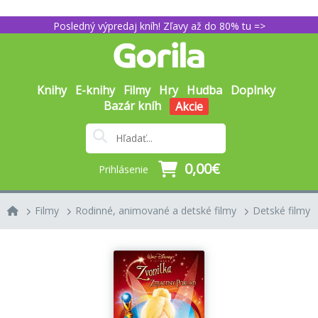
Posledný výpredaj kníh! Zľavy až do 80% tu =>
Knihy
E-knihy
Filmy
Hry
Hudba
Doplnky
Bazár kníh
Akcie
0,00€
Prihlásenie
Filmy
Rodinné, animované a detské filmy
Detské filmy