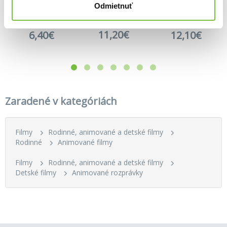
Odmietnuť
Auta kolekce 1.-3.
Ľadové kráľovstvo (slovenský dabing)
Odvážná Vaiana kolekce 1+2
11,20€
6,40€
12,10€
Zaradené v kategóriách
Filmy
Rodinné, animované a detské filmy
Rodinné
Animované filmy
Filmy
Rodinné, animované a detské filmy
Detské filmy
Animované rozprávky