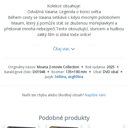
Kolekce obsahuje:
Odvážná Vaiana: Legenda o konci světa
Během cesty se Vaiana setkává s kdysi mocným polobohem
Mauim, který jí pomůže stát se zkušenou mořeplavkyní a
překonat mnohá nebezpečí.Tento okouzlující, sluncem a hudbou
zalitý film si získá Vaše srdce!
Dabing: slovensky, česky, anglicky
Čítaj viac
Odvážná Vaiana 2
Poté, co Moana obdrží nečekané volání od svých předků, vydává
Originálny názov:
Moana 2-movie Collection
Rok vydania:
2025
se na daleká moře Oceánie a do nebezpečných, dávno
Katalógové číslo:
D01948
Rozmer:
135×190 mm
Obal:
DVD obal
ztracených vod, aby zažila dobrodružství, které se nepodobá
Jazyk:
čeština
,
angličtina
ničemu, čemu kdy čelila.
Dabing: česky, anglicky
Našli ste chybu alebo škodlivý obsah?
Napíšte nám
Podobné produkty