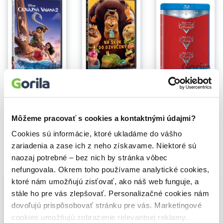
Na sklade
Odvážná Vaiana 2 (DVD)
Na skok do divočiny
Auta kolekce 1.-3.
6,30€
11,10€
17,20€
Môžeme pracovať s cookies a kontaktnými údajmi?
Cookies sú informácie, ktoré ukladáme do vášho
zariadenia a zase ich z neho získavame. Niektoré sú
naozaj potrebné – bez nich by stránka vôbec
Vybrané pre teba
nefungovala. Okrem toho používame analytické cookies,
ktoré nám umožňujú zisťovať, ako náš web funguje, a
stále ho pre vás zlepšovať. Personalizačné cookies nám
dovoľujú prispôsobovať stránku pre vás. Marketingové
cookies umožňujú zobrazenie relevantnej reklamy.