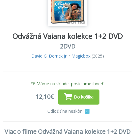
Odvážná Vaiana kolekce 1+2 DVD
2DVD
David G. Derrick Jr.
•
Magicbox
(2025)
🌴 Máme na sklade, posielame ihneď.
12,10€
Do košíka
Odložiť na neskôr
Viac o filme Odvážná Vaiana kolekce 1+2 DVD