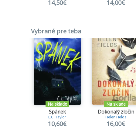
14,50€
14,00€
Vybrané pre teba
Na sklade
Na sklade
Spánek
Dokonalý zločin
L.C. Taylor
Helen Fields
10,60€
16,00€