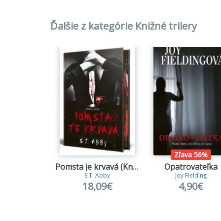
Ďalšie z kategórie Knižné trilery
Zľava 56%
Pomsta je krvavá (Kniha prvá)
Opatrovateľka
S.T. Abby
Joy Fielding
18,09€
4,90€