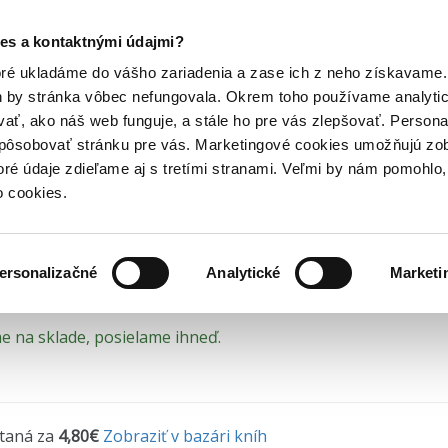
Posledný výpredaj kníh! Zľavy až do 80% tu =>
es a kontaktnými údajmi?
horory
Knižné trilery
Nezvestná
Hry
Hudba
Doplnky
Bazár kníh
oré ukladáme do vášho zariadenia a zase ich z neho získavame.
h by stránka vôbec nefungovala. Okrem toho používame analyti
ať, ako náš web funguje, a stále ho pre vás zlepšovať. Persona
zvestná
spôsobovať stránku pre vás. Marketingové cookies umožňujú zo
toré údaje zdieľame aj s tretími stranami. Veľmi by nám pomohl
la po zmiznutých osobách. Teraz je jednou z nic
o cookies.
ay
•
Ikar
(2021)
ersonalizačné
Analytické
Marketi
 na sklade, posielame ihneď.
ítaná za
4,80€
Zobraziť v bazári kníh