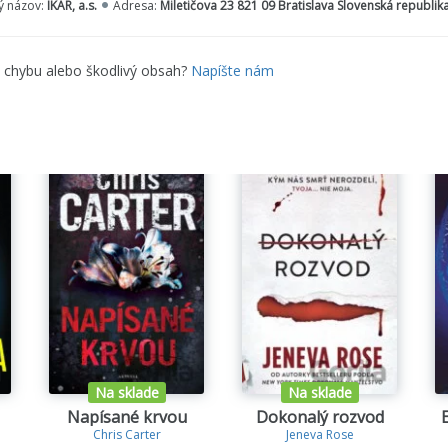
 názov:
IKAR, a.s.
Adresa:
Miletičova 23 821 09 Bratislava Slovenská republik
e chybu alebo škodlivý obsah?
Napíšte nám
Na sklade
Na sklade
Napísané krvou
Dokonalý rozvod
Chris Carter
Jeneva Rose