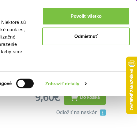
Akcie a zľavy
0,00€
Povoliť všetko
Prihlásenie
 Niektoré sú
cké cookies,
Odmietnuť
lizačné
brazenie
o, keby sme
h.
ngové
Zobraziť detaily
9,60€
Do košíka
Odložiť na neskôr