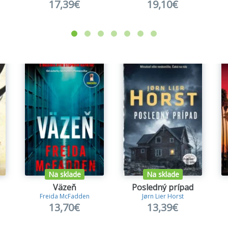
17,39€
19,10€
Na sklade
Na sklade
Väzeň
Posledný prípad
Freida McFadden
Jørn Lier Horst
13,70€
13,39€