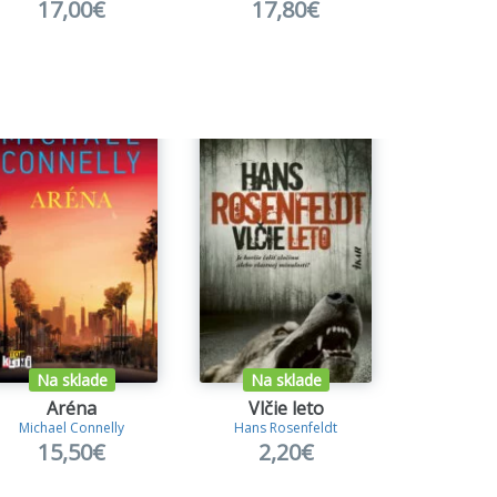
17,00€
17,80€
18
Na sklade
Na sklade
Na s
Aréna
Vlčie leto
Špi
Michael Connelly
Hans Rosenfeldt
Danie
15,50€
2,20€
12