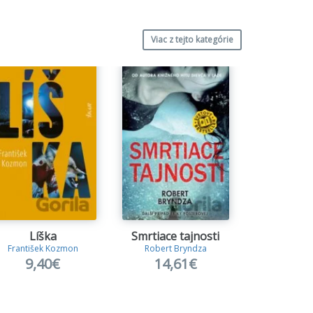
Viac z tejto kategórie
Líška
Smrtiace tajnosti
Blud
František Kozmon
Robert Bryndza
Franck T
9,40€
14,61€
15,