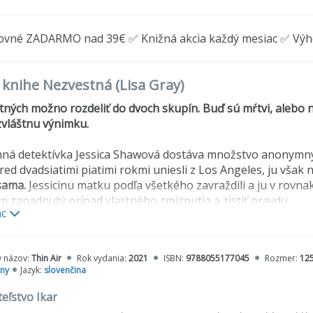
ovné ZADARMO nad 39€ ✅ Knižná akcia každý mesiac ✅ Vý
o knihe Nezvestná (Lisa Gray)
ných možno rozdeliť do dvoch skupín. Buď sú mŕtvi, alebo n
zvláštnu výnimku.
á detektívka Jessica Shawová dostáva množstvo anonymných
red dvadsiatimi piatimi rokmi uniesli z Los Angeles, ju však
sama.
Jessicinu matku podľa všetkého zavraždili a ju v rovnak
 zapadnutý prípad vlastného zmiznutia a zistiť pravdu.
ac
v Jason Pryce medzičasom vyšetruje vraždu vysokoškoláčky, 
 sa im skrížia cesty, ale Jessica si zakrátko uvedomí, že Pryc
j smrti.
Čím bližšie je k odhaleniu pravdy, tým ťažšie sa jej d
y názov:
Thin Air
Rok vydania:
2021
ISBN:
9788055177045
Rozmer:
12
zny
Jazyk:
slovenčina
eľstvo Ikar