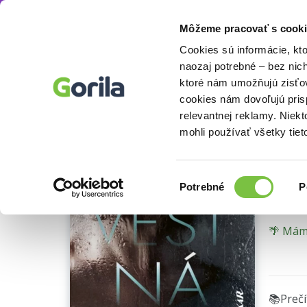
Môžeme pracovať s cooki
Knihy
Beletria knihy
Detektívky, trilery a 
Knihy
E-knihy
Filmy
Cookies sú informácie, kt
naozaj potrebné – bez nic
ktoré nám umožňujú zisťov
Ne
cookies nám dovoľujú pri
relevantnej reklamy. Niek
Pátra
mohli používať všetky tiet
Lisa Gr
Výber
Potrebné
P
súhlasu
🌴 Máme
📚Preč