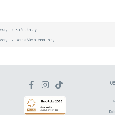
orory
Knižné trilery
orory
Detektívky a krimi knihy
Už
E
Kni