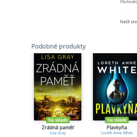
Obchodný
Našli st
Podobné produkty
Na sklade
Na sklade
Zrádná paměť
Plavkyňa
Lisa Gray
Loreth Anne White