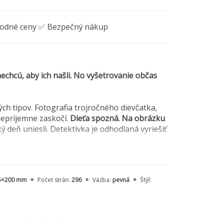
hodné ceny ✅ Bezpečný nákup
echcú, aby ich našli. No vyšetrovanie občas
 tipov. Fotografia trojročného dievčatka,
 nepríjemne zaskočí.
Dieťa spozná. Na obrázku
ý deň uniesli. Detektívka je odhodlaná vyriešiť
ktorá si privyrábala ako prostitútka.
e tají skutočnosti o minulosti jej otca a
ýcha.
5×200 mm
Počet strán:
296
Väzba:
pevná
Štýl: