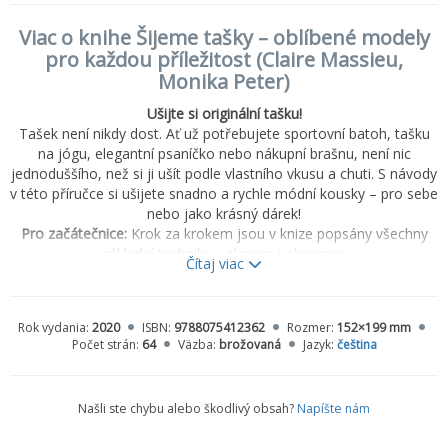
Viac o knihe Šijeme tašky – oblíbené modely
pro každou příležitost (Claire Massieu,
Monika Peter)
Ušijte si originální tašku!
Tašek není nikdy dost. Ať už potřebujete sportovní batoh, tašku
na jógu, elegantní psaníčko nebo nákupní brašnu, není nic
jednoduššího, než si ji ušít podle vlastního vkusu a chuti. S návody
v této příručce si ušijete snadno a rychle módní kousky – pro sebe
nebo jako krásný dárek!
Pro začátečnice:
Krok za krokem jsou v knize popsány všechny
základní techniky – slovem i obrazem.
Čítaj viac
Rychlý výsledek:
15 projektů se srozumitelnými návody a
užitečnými tipy a triky a střihy ke stažení.
V kostce:
Důležité informace o materiálech a pomůckách, které
Rok vydania:
2020
ISBN:
9788075412362
Rozmer:
152×199 mm
vám při šití tašek přijdou vhod.
Počet strán:
64
Väzba:
brožovaná
Jazyk:
čeština
Našli ste chybu alebo škodlivý obsah?
Napíšte nám