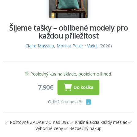
Šijeme tašky – oblíbené modely pro
každou příležitost
Claire Massieu
,
Monika Peter
•
Vašut
(2020)
🌴 Posledný kus na sklade, posielame ihneď.
7,90€
Do košíka
Odložiť na neskôr
✅ Poštovné ZADARMO nad 39€ ✅ Knižná akcia každý mesiac ✅
Výhodné ceny ✅ Bezpečný nákup