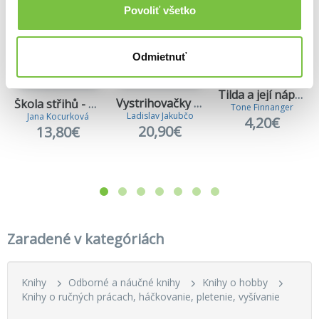
Povoliť všetko
Odmietnuť
Tilda a její nápady
Vystrihovačky pre malých aj veľkých
Škola střihů - Dámské kalhoty
Tone Finnanger
Ladislav Jakubčo
Jana Kocurková
4,20€
20,90€
13,80€
Zaradené v kategóriách
Knihy
Odborné a náučné knihy
Knihy o hobby
Knihy o ručných prácach, háčkovanie, pletenie, vyšívanie