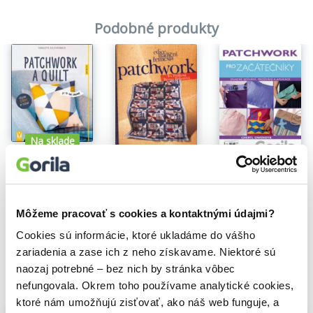
Podobné produkty
Na sklade
Patchwork a quilting
Patchwork
Charlotte Kelschenbach
Patchwork pro začátečníky
Iva Prošková
,
Renata Bažantová
6,30€
Cheryl Owenová
Môžeme pracovať s cookies a kontaktnými údajmi?
Cookies sú informácie, ktoré ukladáme do vášho
zariadenia a zase ich z neho získavame. Niektoré sú
naozaj potrebné – bez nich by stránka vôbec
nefungovala. Okrem toho používame analytické cookies,
Vybrané pre teba
ktoré nám umožňujú zisťovať, ako náš web funguje, a