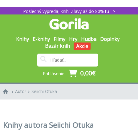
Posledný výpredaj kníh! Zľavy až do 80% tu =>
Knihy
E-knihy
Filmy
Hry
Hudba
Doplnky
Bazár kníh
Akcie
0,00€
Prihlásenie
Autor
Seiichi Otuka
Knihy autora Seiichi Otuka