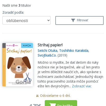
Našli sme
3
titulov
Zoradiť podľa:
Filtrovať
Strihaj papier!
Seiichi Otuka
,
Toshihiko Karakida
,
Svojtka&Co.
(2019)
Možno si myslíte, že dať deťom do ruky
nožnice nie je bezpečné, ale už len preto
je veľmi dôležité naučiť ich, ako správne s
nožnicami zaobchádzať. Jednoduchý dizajn
tohto pracovného zošita môže pomôcť
ešte len dvojročným...
Zobraziť viac
🍌 Odosielame o 6 dní.
4,70€
Do košíka