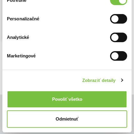
Potrebné
Svojtka&Co.
(2019)
súhlasu
Vyfarbovanie deti od najútlejšieho veku
baví a priťahuje. V tomto zošite dostanú
Personalizačné
dostatok priestoru, zabavia sa a zlepšia si
motorické schopnosti...
Zobraziť viac
Analytické
🌴 Máme na sklade, posielame ihneď.
Marketingové
4,50€
Do košíka
Zobraziť detaily
Povoliť všetko
Odmietnuť
© Všetky práva vyhradené