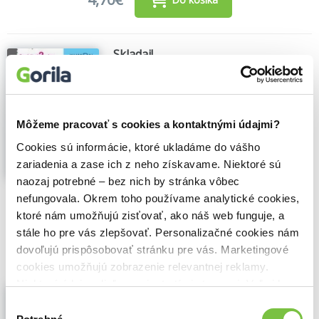
Skladaj!
Seiichi Otuka
,
Toshihiko Karakida
,
Toshio
Nischiuchi
,
Svojtka&Co.
(2019)
Deti si rozvíjajú jemnú motoriku nielen
prostredníctvom kreslenia, ale aj
Môžeme pracovať s cookies a kontaktnými údajmi?
skladaním a prehýbáním. Tieto zručnosti
Cookies sú informácie, ktoré ukladáme do vášho
sú dôležitým základom pre ďalšie učenie.
Pracovné zošity Kumon sú určené najmä
zariadenia a zase ich z neho získavame. Niektoré sú
pre deti, ktoré ešte úplne...
Zobraziť viac
naozaj potrebné – bez nich by stránka vôbec
nefungovala. Okrem toho používame analytické cookies,
🌴 Máme na sklade, posielame ihneď.
ktoré nám umožňujú zisťovať, ako náš web funguje, a
stále ho pre vás zlepšovať. Personalizačné cookies nám
4,09€
Do košíka
dovoľujú prispôsobovať stránku pre vás. Marketingové
cookies umožňujú zobrazenie relevantnej reklamy.
Niektoré údaje zdieľame aj s tretími stranami. Veľmi by
Vyfarbuj!
nám pomohlo, keby sme mohli používať všetky tieto
Výber
Seiichi Otuka
,
Toshihiko Karakida
,
cookies.