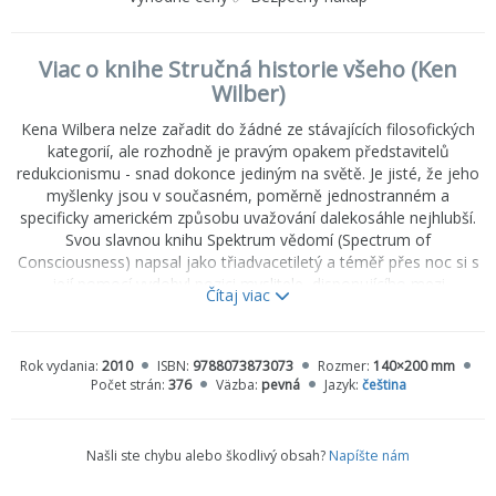
Viac o knihe Stručná historie všeho (Ken
Wilber)
Kena Wilbera nelze zařadit do žádné ze stávajících filosofických
kategorií, ale rozhodně je pravým opakem představitelů
redukcionismu - snad dokonce jediným na světě. Je jisté, že jeho
myšlenky jsou v současném, poměrně jednostranném a
specificky americkém způsobu uvažování dalekosáhle nejhlubší.
Svou slavnou knihu Spektrum vědomí (Spectrum of
Consciousness) napsal jako třiadvacetiletý a téměř přes noc si s
její pomocí vydobyl pozici myslitele, disponujícího mezi
Čítaj viac
současnými světovými filosofy největším rozhledem a
pozoruhodnou vnímavostí. Stručná historie všeho je patrně jeho
nejčtivější a nejucelenější knihou a je také nejpřístupnější
Rok vydania:
2010
ISBN:
9788073873073
Rozmer:
140×200 mm
obyčejnému čtenáři: Šířeji se zde zabývá myšlenkami, které jsou
Počet strán:
376
Väzba:
pevná
Jazyk:
čeština
naznačeny už ve Spektru vědomí (a v jeho dalších jedenácti
knihách) a systematicky a uceleně osvětluje cestu vývoje lidského
jedince i lidstva (evoluci vědomí) od prvopočátků až k
Našli ste chybu alebo škodlivý obsah?
Napíšte nám
současnosti. Kniha napsaná formou rozhovoru s fiktivní
tazatelkou zcela splňuje svůj nemalý záměr. Čtenář zde najde