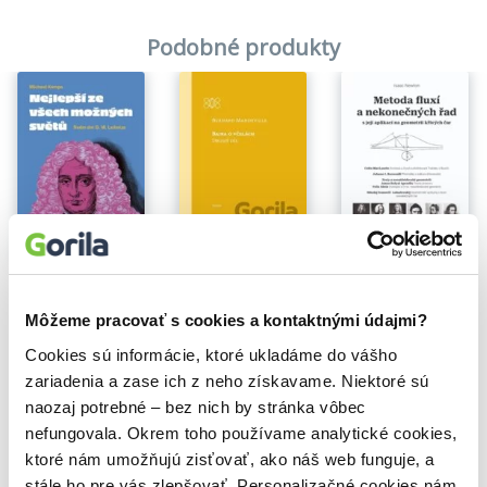
vše: od genderové problematiky mužů a žen po rozbor světových
nedvojných spirituálních tradic, k nimž se autor otevřeně hlásí.
Podobné produkty
Velmi ostré kritice podrobuje jak současnou krátkozrakou vědu,
tak i její neméně krátkozraké odpůrce. Kniha Stručná historie
všeho se čte jedním dechem. Nejdůležitější je ovšem její poslání,
protože Ken Wilber nabízí naprosto jasné a srozumitelné
východisko z dnešní neutěšené situace: integrační vizi, k níž zcela
neochvějně směřuje.
Na sklade
Na sklade
Bajka o včelách
Metoda fluxí a nekonečných řad
Bernard Mandeville
Nejlepší ze všech možných světů
Isaac Newton
17,30€
Michael Kempe
24,00€
Môžeme pracovať s cookies a kontaktnými údajmi?
17,50€
Cookies sú informácie, ktoré ukladáme do vášho
zariadenia a zase ich z neho získavame. Niektoré sú
naozaj potrebné – bez nich by stránka vôbec
nefungovala. Okrem toho používame analytické cookies,
Vybrané pre teba
ktoré nám umožňujú zisťovať, ako náš web funguje, a
stále ho pre vás zlepšovať. Personalizačné cookies nám