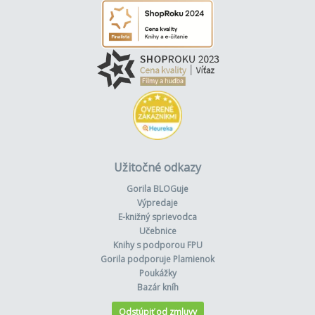
Užitočné odkazy
Gorila BLOGuje
Výpredaje
E-knižný sprievodca
Učebnice
Knihy s podporou FPU
Gorila podporuje Plamienok
Poukážky
Bazár kníh
Odstúpiť od zmluvy