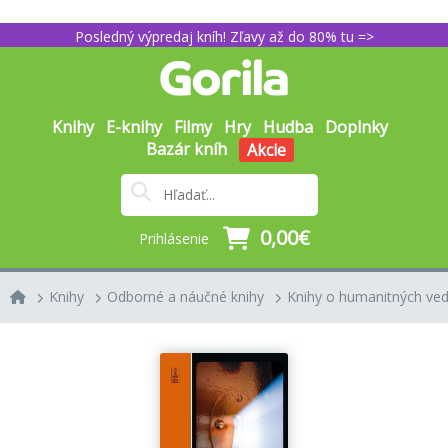
Posledný výpredaj kníh! Zľavy až do 80% tu =>
Knihy
E-knihy
Filmy
Hry
Hudba
Doplnky
Bazár kníh
Akcie
0,00€
Prihlásenie
Knihy
Odborné a náučné knihy
Knihy o humanitných ve