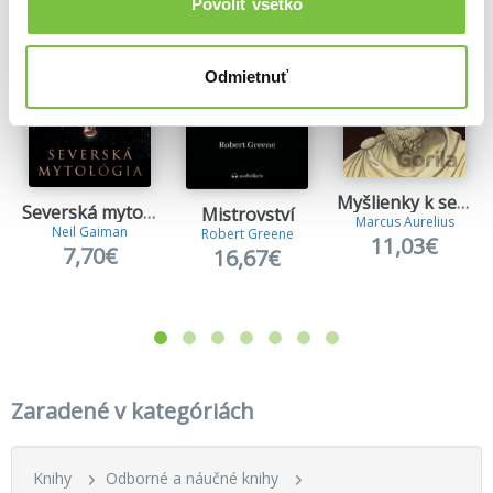
Povoliť všetko
Odmietnuť
Myšlienky k sebe samému
Severská mytológia
Mistrovství
Marcus Aurelius
Neil Gaiman
Robert Greene
11,03€
7,70€
16,67€
Zaradené v kategóriách
Knihy
Odborné a náučné knihy