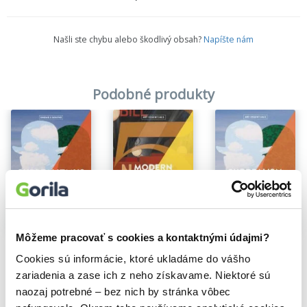
Našli ste chybu alebo škodlivý obsah?
Napíšte nám
Podobné produkty
Môžeme pracovať s cookies a kontaktnými údajmi?
Surrealizmus
Surrealism
Modern Art
Cookies sú informácie, ktoré ukladáme do vášho
Amy Dempsey
Amy Dempsey
Amy Dempsey
8,10€
9,40€
9,40€
zariadenia a zase ich z neho získavame. Niektoré sú
naozaj potrebné – bez nich by stránka vôbec