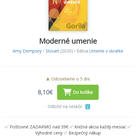
Moderné umenie
Amy Dempsey
•
Slovart
(2020) • Edícia
Umenie v skratke
🍌 Odosielame o 5 dní.
8,10€
Do košíka
Odložiť na neskôr
✅ Poštovné ZADARMO nad 39€ ✅ Knižná akcia každý mesiac ✅
Výhodné ceny ✅ Bezpečný nákup