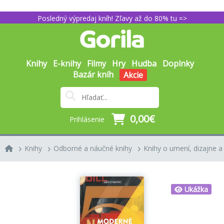
Posledný výpredaj kníh! Zľavy až do 80% tu =>
Knihy
E-knihy
Filmy
Hry
Hudba
Doplnky
Bazár kníh
Akcie
0,00€
Prihlásenie
Knihy
Odborné a náučné knihy
Knihy o umení, dizajne a
Ukážka