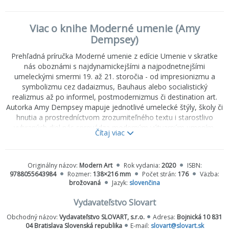
Viac o knihe Moderné umenie (Amy
Dempsey)
Prehľadná príručka Moderné umenie z edície Umenie v skratke
nás oboznámi s najdynamickejšími a najpodnetnejšími
umeleckými smermi 19. až 21. storočia - od impresionizmu a
symbolizmu cez dadaizmus, Bauhaus alebo socialistický
realizmus až po informel, postmodernizmus či destination art.
Autorka Amy Dempsey mapuje jednotlivé umelecké štýly, školy či
hnutia a prostredníctvom zrozumiteľného textu i starostlivo
vybraných diel nás sprevádza moderným výtvarným umením.
Čítaj viac
Jednotlivé kapitoly sú prakticky a prehľadne usporiadané,
súčasťou každej z nich je stručný výklad, typické diela a príslušný
zoznam popredných predstaviteľov i hlavných charakteristík, médií
Originálny názov:
Modern Art
Rok vydania:
2020
ISBN:
a umeleckých zbierok.
9788055643984
Rozmer:
138×216 mm
Počet strán:
176
Väzba:
brožovaná
Jazyk:
slovenčina
Vydavateľstvo Slovart
Obchodný názov:
Vydavateľstvo SLOVART, s.r.o.
Adresa:
Bojnická 10 831
04 Bratislava Slovenská republika
E-mail:
slovart@slovart.sk