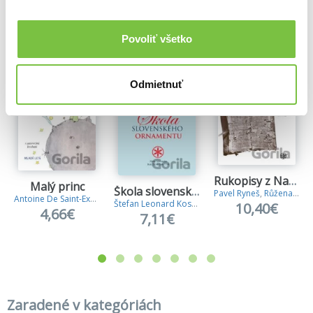
Ďalšie z kategórie Knihy o dejinách umenia
Viac z tejto kategórie
Povoliť všetko
Odmietnuť
Rukopisy z Nag Hammádí 2
Malý princ
Škola slovenského ornamentu
Pavel Ryneš
,
Růžena Dostálová
Antoine De Saint-Exupery
Štefan Leonard Kostelníček
10,40€
4,66€
7,11€
Zaradené v kategóriách