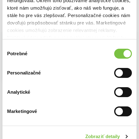
nefungovala. Okrem toho používame analytické cookies,
ktoré nám umožňujú zisťovať, ako náš web funguje, a
stále ho pre vás zlepšovať. Personalizačné cookies nám
dovoľujú prispôsobovať stránku pre vás. Marketingové
Vybrané pre teba
cookies umožňujú zobrazenie relevantnej reklamy.
Niektoré údaje zdieľame aj s tretími stranami. Veľmi by
nám pomohlo, keby sme mohli používať všetky tieto
Výber
cookies.
Potrebné
súhlasu
Personalizačné
Na sklade
Na sklade
Na sklade
Modern Art 1870-2000
Príbeh umenia
Maturita z umenia, kultúry a dejín umenia
Analytické
Hans Werner Holzwarth
Ernst H. Gombrich
Katarína Platznerová
14,80€
39,79€
9,76€
Marketingové
Zobraziť detaily