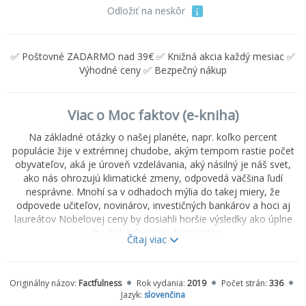
Odložiť na neskôr
✅ Poštovné ZADARMO nad 39€ ✅ Knižná akcia každý mesiac ✅
Výhodné ceny ✅ Bezpečný nákup
Viac o Moc faktov (e-kniha)
Na základné otázky o našej planéte, napr. koľko percent
populácie žije v extrémnej chudobe, akým tempom rastie počet
obyvateľov, aká je úroveň vzdelávania, aký násilný je náš svet,
ako nás ohrozujú klimatické zmeny, odpovedá väčšina ľudí
nesprávne. Mnohí sa v odhadoch mýlia do takej miery, že
odpovede učiteľov, novinárov, investičných bankárov a hoci aj
laureátov Nobelovej ceny by dosiahli horšie výsledky ako úplne
náhodné odpovede šimpanzov.
Čítaj viac
Hans Rosling, švédsky lekár, vedec, profesor medzinárodného
zdravia a fenomén globálnych konferencií na TED-e, spolu so
Originálny názov:
Factfulness
Rok vydania:
2019
Počet strán:
336
svojimi spolupracovníkmi ponúka čitateľom revolučne nové
Jazyk:
slovenčina
vysvetlenie tohto javu. Odhaľuje desať inštinktov, ktoré