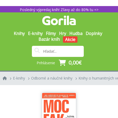
Posledný výpredaj kníh! Zľavy až do 80% tu =>
Knihy
E-knihy
Filmy
Hry
Hudba
Doplnky
Bazár kníh
Akcie
0,00€
Prihlásenie
E-knihy
Odborné a náučné knihy
Knihy o humanitných v