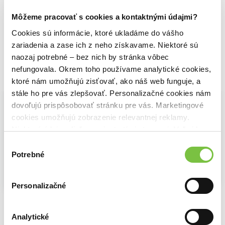
Prečo sa mýlime
Faktomluva
Porazme hoaxy!
Dan Ariely
Anna Rosling Rönnlund
,
Hans Rosling
,
Ola Rosling
Vladimír Šnídl
Môžeme pracovať s cookies a kontaktnými údajmi?
12,77€
11,83€
13,76€
Cookies sú informácie, ktoré ukladáme do vášho
zariadenia a zase ich z neho získavame. Niektoré sú
naozaj potrebné – bez nich by stránka vôbec
nefungovala. Okrem toho používame analytické cookies,
Vybrané pre teba
ktoré nám umožňujú zisťovať, ako náš web funguje, a
stále ho pre vás zlepšovať. Personalizačné cookies nám
dovoľujú prispôsobovať stránku pre vás. Marketingové
cookies umožňujú zobrazenie relevantnej reklamy.
Niektoré údaje zdieľame aj s tretími stranami. Veľmi by
nám pomohlo, keby sme mohli používať všetky tieto
Výber
cookies.
Potrebné
súhlasu
Personalizačné
Jediná vec
Faktomluva
Gary Keller
,
Jay Papassan
Prečo mi to nikto nepovedal?
Anna Rosling Rönnlund
,
Hans Rosling
,
Ola Rosling
6,88€
Julie Smith
Analytické
11,83€