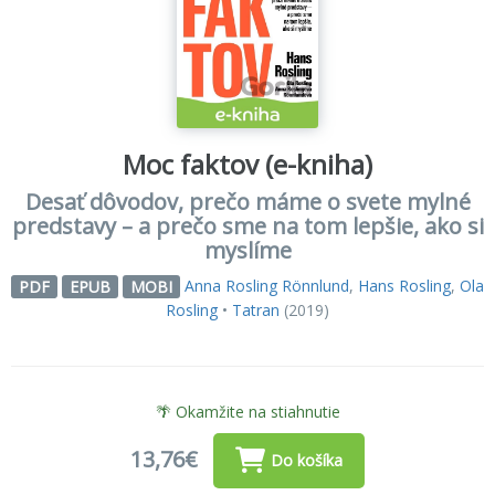
Moc faktov (e-kniha)
Desať dôvodov, prečo máme o svete mylné
predstavy – a prečo sme na tom lepšie, ako si
myslíme
Anna Rosling Rönnlund
,
Hans Rosling
,
Ola
PDF
EPUB
MOBI
Rosling
•
Tatran
(2019)
🌴 Okamžite na stiahnutie
13,76€
Do košíka