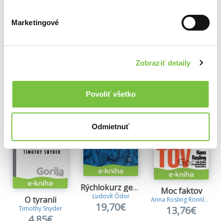
12,77€
Marketingové
Ďalšie z kategórie Knihy o sociológii
Zobraziť detaily
Viac z tejto kategórie
Povoliť všetko
Odmietnuť
Rýchlokurz geniality
Moc faktov
Ľudovít Ódor
O tyranii
Anna Rosling Rönnlund
,
19,70€
13,76€
Timothy Snyder
4,85€