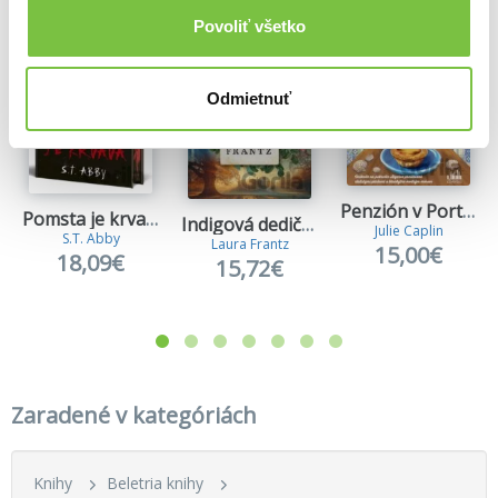
Povoliť všetko
Odmietnuť
Penzión v Portugalsku
Pomsta je krvavá (Kniha prvá)
Indigová dedička
Julie Caplin
S.T. Abby
Laura Frantz
15,00€
18,09€
15,72€
Zaradené v kategóriách
Knihy
Beletria knihy