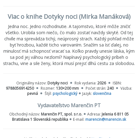
Viac o knihe Dotyky noci (Mirka Manáková)
Jedna noc. Jedno rozhodnutie. A tajomstvo, ktoré môže zničiť
všetko. Urobila som niečo, čo malo zostať navždy skryté. Od tej
chvíle ma sprevádza tichý, neúprosný strach. Každý pohľad môže
byť hrozbou, každé ticho varovaním. Snažím sa ísť ďalej, no
minulosť má schopnosť vracať sa. Koľko pravdy unesie láska, kým
sa pod jej váhou nezlomí? Napínavý psychologický príbeh o
strachu, vine a sile ženy, ktorá musí prejsť dlhú cestu za slobodou.
Originálny názov:
Dotyky noci
Rok vydania:
2026
ISBN:
9788056914250
Rozmer:
130×200 mm
Počet strán:
240
Väzba:
pevná
Štýl:
psychologický
Jazyk:
slovenčina
Vydavateľstvo Marenčin PT
Obchodný názov:
Marenčin PT, spol. s r.o.
Adresa:
Jelenia 6 811 05
Bratislava 1 Slovenská republika
E-mail:
marencin@marencin.sk