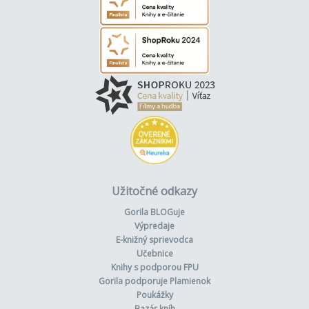
Užitočné odkazy
Gorila BLOGuje
Výpredaje
E-knižný sprievodca
Učebnice
Knihy s podporou FPU
Gorila podporuje Plamienok
Poukážky
Bazár kníh