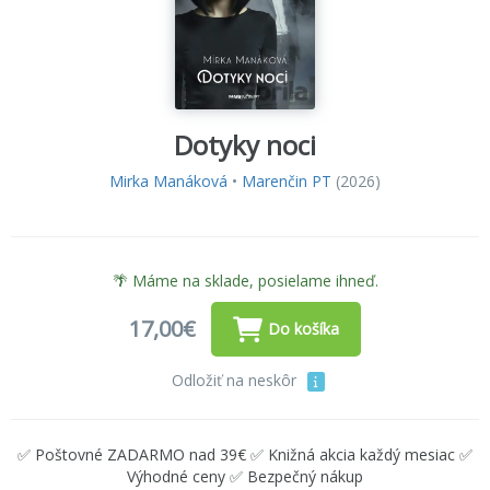
Dotyky noci
Mirka Manáková
•
Marenčin PT
(2026)
🌴 Máme na sklade, posielame ihneď.
17,00€
Do košíka
Odložiť na neskôr
✅ Poštovné ZADARMO nad 39€ ✅ Knižná akcia každý mesiac ✅
Výhodné ceny ✅ Bezpečný nákup