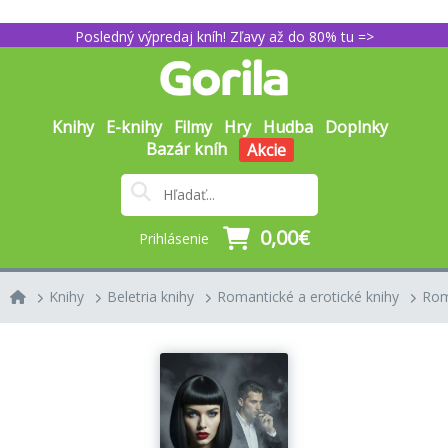
Posledný výpredaj kníh! Zľavy až do 80% tu =>
Knihy
E-knihy
Filmy
Hry
Hudba
Doplnky
Bazár kníh
Akcie
0,00€
Prihlásenie
Knihy
Beletria knihy
Romantické a erotické knihy
Rom