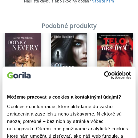
Našli ste chybu alebo škodlivý obsah?
Napíšte nám
Podobné produkty
Na sklade
Na sklade
Dotyky nevery
Slzy v podkroví
Telo ako trest
Môžeme pracovať s cookies a kontaktnými údajmi?
Mirka Manáková
Mirka Manáková
Mirka Manáková
14,40€
10,40€
Cookies sú informácie, ktoré ukladáme do vášho
4,90€
zariadenia a zase ich z neho získavame. Niektoré sú
naozaj potrebné – bez nich by stránka vôbec
nefungovala. Okrem toho používame analytické cookies,
ktoré nám umožňujú zisťovať, ako náš web funguje, a