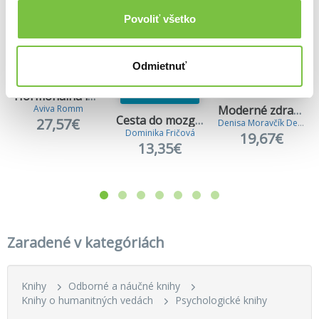
Povoliť všetko
Odmietnuť
Hormonálna inteligencia
Aviva Romm
Moderné zdravie
Cesta do mozgu a späť
27,57€
Denisa Moravčík Debrecká
Dominika Fričová
19,67€
13,35€
Zaradené v kategóriách
Knihy
Odborné a náučné knihy
Knihy o humanitných vedách
Psychologické knihy