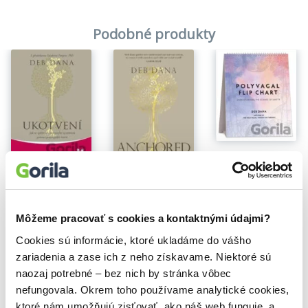
„Tato kniha je cenným průvodcem, který vám pomůže pracovat s
vlastní fyziologií, a tím vytvářet nezbytné podmínky pro bezpečí a
Podobné produkty
propojení.“
– Bessel A. van der Kolk, M.D.,
autor knihy Tělo sčítá rány: jak trauma dopadá na naši mysl i
zdraví a jak se z něj léčit
Polyvagal Flip Chart
Na sklade
Deb Dana
Ukotvení
33,00€
Deb Dana
Anchored
18,60€
Deb Dana
16,70€
Môžeme pracovať s cookies a kontaktnými údajmi?
Cookies sú informácie, ktoré ukladáme do vášho
zariadenia a zase ich z neho získavame. Niektoré sú
naozaj potrebné – bez nich by stránka vôbec
nefungovala. Okrem toho používame analytické cookies,
Vybrané pre teba
ktoré nám umožňujú zisťovať, ako náš web funguje, a