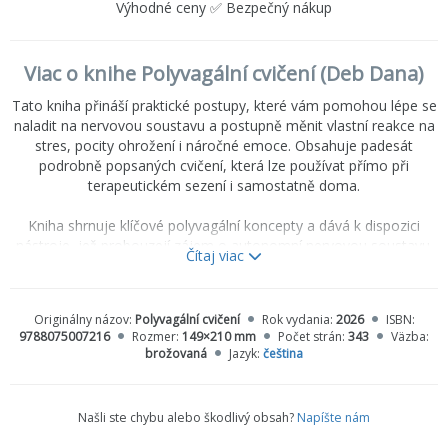
Výhodné ceny ✅ Bezpečný nákup
Viac o knihe Polyvagální cvičení (Deb Dana)
Tato kniha přináší praktické postupy, které vám pomohou lépe se
naladit na nervovou soustavu a postupně měnit vlastní reakce na
stres, pocity ohrožení i náročné emoce. Obsahuje padesát
podrobně popsaných cvičení, která lze používat přímo při
terapeutickém sezení i samostatně doma.
Kniha shrnuje klíčové polyvagální koncepty a dává k dispozici
nástroje, jež probouzejí zájem o autonomní nervovou soustavu.
Čítaj viac
Zároveň nás učí, jak jí jemně naslouchat. Pomůže nám
rozpoznávat tělesné signály, citlivě na ně reagovat a najít
způsoby, jak v každodenním životě posílit pocit bezpečí, klidu a
Originálny názov:
Polyvagální cvičení
Rok vydania:
2026
ISBN:
propojení.
9788075007216
Rozmer:
149×210 mm
Počet strán:
343
Väzba:
brožovaná
Jazyk:
čeština
Pro terapeuty představuje kniha cenný zdroj cvičení pro práci s
klienty; současně je však přístupná i pro širší veřejnost — pro
všechny, kdo chtějí prakticky pracovat na lepší vnitřní regulaci a
Našli ste chybu alebo škodlivý obsah?
Napíšte nám
větší životní odolnosti.