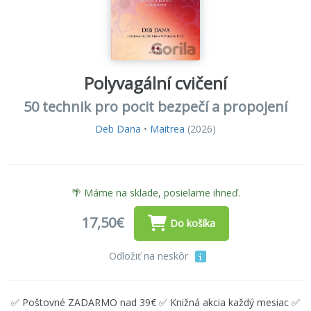
Polyvagální cvičení
50 technik pro pocit bezpečí a propojení
Deb Dana
•
Maitrea
(2026)
🌴 Máme na sklade, posielame ihneď.
17,50€
Do košíka
Odložiť na neskôr
✅ Poštovné ZADARMO nad 39€ ✅ Knižná akcia každý mesiac ✅