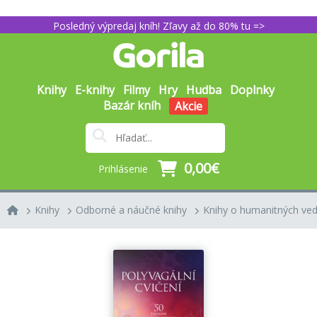
Posledný výpredaj kníh! Zľavy až do 80% tu =>
Knihy
E-knihy
Filmy
Hry
Hudba
Doplnky
Bazár kníh
Akcie
0,00€
Prihlásenie
Knihy
Odborné a náučné knihy
Knihy o humanitných ve