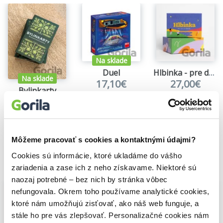
Na sklade
Duel
Hlbinka - pre deti a rodičov
Na sklade
17,10€
27,00€
Bylinkarty
Martin Bajaník
12,70€
Môžeme pracovať s cookies a kontaktnými údajmi?
Cookies sú informácie, ktoré ukladáme do vášho
Vybrané pre teba
zariadenia a zase ich z neho získavame. Niektoré sú
naozaj potrebné – bez nich by stránka vôbec
nefungovala. Okrem toho používame analytické cookies,
ktoré nám umožňujú zisťovať, ako náš web funguje, a
stále ho pre vás zlepšovať. Personalizačné cookies nám