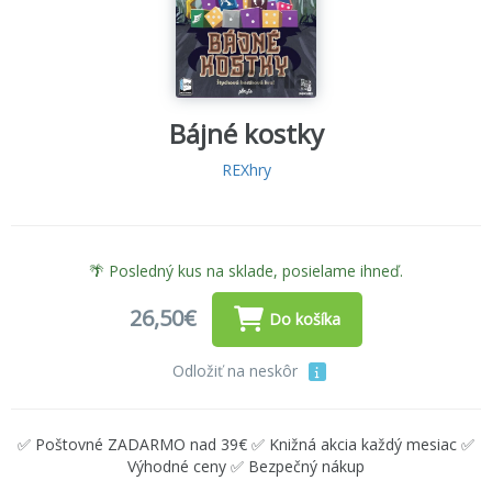
Bájné kostky
REXhry
🌴 Posledný kus na sklade, posielame ihneď.
26,50€
Do košíka
Odložiť na neskôr
✅ Poštovné ZADARMO nad 39€ ✅ Knižná akcia každý mesiac ✅
Výhodné ceny ✅ Bezpečný nákup