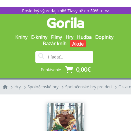
Posledný výpredaj kníh! Zľavy až do 80% tu =>
Knihy
E-knihy
Filmy
Hry
Hudba
Doplnky
Bazár kníh
Akcie
0,00€
Prihlásenie
Hry
Spoločenské hry
Spoločenské hry pre deti
Ostat