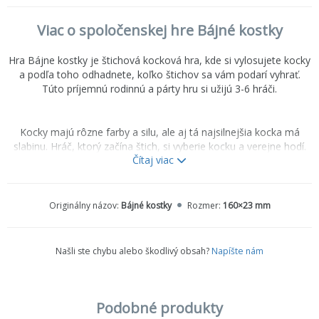
Viac o spoločenskej hre Bájné kostky
Hra Bájne kostky je štichová kocková hra, kde si vylosujete kocky
a podľa toho odhadnete, koľko štichov sa vám podarí vyhrať.
Túto príjemnú rodinnú a párty hru si užijú 3-6 hráči.
Kocky majú rôzne farby a silu, ale aj tá najsilnejšia kocka má
slabinu. Hráč, ktorý začína štich, si vyberie kocku a verejne hodí.
Čítaj viac
Ak si vyberie číselnú kocku, všetci musíte vybrať kocku danej farby
(ak je to možné). Prípadne sa dá hádzať špeciálnou kockou (kde
sú rôzne mytické zvieratá – minotaur, gryfon a morská panna.
Tieto môžu prebiť hocijakú hodnotu na kockách, minotaur porazí
Originálny názov:
Bájné kostky
Rozmer:
160×23 mm
gryfa, gryfon morskú pannu a ona zase minotaura.
Našli ste chybu alebo škodlivý obsah?
Napíšte nám
Body získate za správny odhad vyhraných štichov (môžete získať
aj bonusové body za určité kombinácie, ktoré ste získali).
Podobné produkty