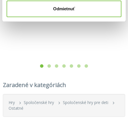
Shopping List (Nákupný zoznam)
Garáž drevená
Odmietnuť
10,90€
Kreatívna sada náramky Fairy Garden
56,20€
7,70€
Zaradené v kategóriách
Hry
Spoločenské hry
Spoločenské hry pre deti
Ostatné