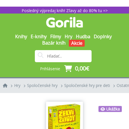
Posledný výpredaj kníh! Zľavy až do 80% tu =>
Knihy
E-knihy
Filmy
Hry
Hudba
Doplnky
Bazár kníh
Akcie
0,00€
Prihlásenie
Hry
Spoločenské hry
Spoločenské hry pre deti
Ostat
Ukážka