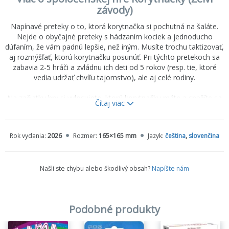
závody)
Napínavé preteky o to, ktorá korytnačka si pochutná na šaláte.
Nejde o obyčajné preteky s hádzaním kociek a jednoducho
dúfaním, že vám padnú lepšie, než iným. Musíte trochu taktizovať,
aj rozmýšľať, ktorú korytnačku posunúť. Pri týchto pretekoch sa
zabavia 2-5 hráči a zvládnu ich deti od 5 rokov (resp. tie, ktoré
vedia udržať chvíľu tajomstvo), ale aj celé rodiny.
Na začiatku hry si vylosujete, ktorú korytnačku máte a snažíte sa
Čítaj viac
ju dostať ako prvú k šalátu (kto je kto sa dozviete až na konci). Vo
svojom ťahu zahráte kartu, vďaka čomu posuniete niektorou z
korytnačiek (čiže. Karty sú ľahko zrozumiteľné (červená jedna
Rok vydania:
2026
Rozmer:
165×165 mm
Jazyk:
čeština
,
slovenčina
dopredu, ľubovoľná dozadu, posledná o dve dopredu,...).
Pohybujete teda aj korytnačkami ostatných. Ak má skončiť
Našli ste chybu alebo škodlivý obsah?
Napíšte nám
korytnačka na políčku, kde už nejaká stojí, nepostavíte ju vedľa
nej, ale na ňu. Tvoria sa tak stĺpčeky korytnačiek a keď sa hýbe
spodná, zvezie so sebou aj ostatné na nej...
Podobné produkty
Obsah hry:
52 hracích kariet