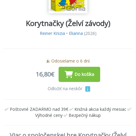
Korytnačky (Želví závody)
Reiner Knizia
•
Elianna
(2026)
🍌 Odosielame o 6 dní.
16,80€
Do košíka
Odložiť na neskôr
✅ Poštovné ZADARMO nad 39€ ✅ Knižná akcia každý mesiac ✅
Výhodné ceny ✅ Bezpečný nákup
Viac o spoločenskej hre Korytnačky (Želví