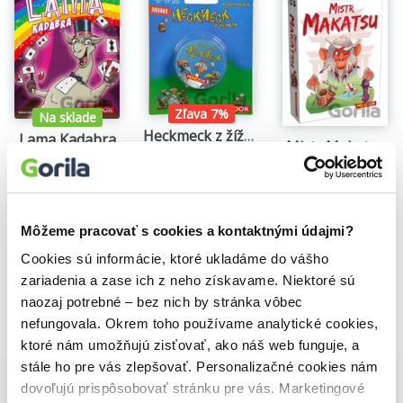
5 kartičiek hráčov
5 drevených korytnačiek
hrací plán
pravidlá
Počet hráčov: 2-5 hráčov
Dĺžka hry: 20 min.
Zľava 7%
Na sklade
Odporúčaný vek: 5+
Heckmeck z žížalek (miniplechovka)
Lama Kadabra
Mistr Makatsu
Jazyk hry: nezávislý
Reiner Knizia
Reiner Knizia
Reiner Knizia
Jazyk pravidiel: slovenský, český
7,96€
11,96€
13,80€
Môžeme pracovať s cookies a kontaktnými údajmi?
Cookies sú informácie, ktoré ukladáme do vášho
zariadenia a zase ich z neho získavame. Niektoré sú
naozaj potrebné – bez nich by stránka vôbec
nefungovala. Okrem toho používame analytické cookies,
Vybrané pre teba
ktoré nám umožňujú zisťovať, ako náš web funguje, a
stále ho pre vás zlepšovať. Personalizačné cookies nám
dovoľujú prispôsobovať stránku pre vás. Marketingové