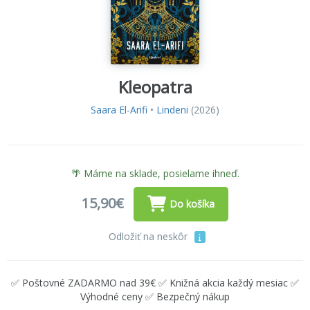
Kleopatra
Saara El-Arifi
•
Lindeni
(2026)
🌴 Máme na sklade, posielame ihneď.
15,90€
Do košíka
Odložiť na neskôr
✅ Poštovné ZADARMO nad 39€ ✅ Knižná akcia každý mesiac ✅
Výhodné ceny ✅ Bezpečný nákup