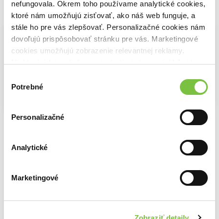
nefungovala. Okrem toho používame analytické cookies,
Vybrané pre teba
ktoré nám umožňujú zisťovať, ako náš web funguje, a
stále ho pre vás zlepšovať. Personalizačné cookies nám
dovoľujú prispôsobovať stránku pre vás. Marketingové
cookies umožňujú zobrazenie relevantnej reklamy.
Niektoré údaje zdieľame aj s tretími stranami. Veľmi by
nám pomohlo, keby sme mohli používať všetky tieto
Výber
cookies.
Potrebné
súhlasu
Na sklade
Na sklade
Na sklade
Hry bohov
Personalizačné
Kniha začiatkov
Odysea
Abigail Owen
Sally Page
Stephen Fry
19,89€
17,20€
19,67€
Analytické
Marketingové
Ďalšie z kategórie Romantické knihy
Viac z tejto kategórie
Zobraziť detaily