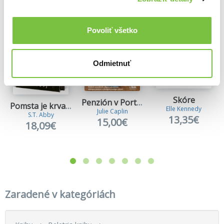
Povoliť všetko
Odmietnuť
Skóre
Penzión v Portugalsku
Pomsta je krvavá (Kniha prvá)
Elle Kennedy
Julie Caplin
S.T. Abby
13,35€
15,00€
18,09€
Zaradené v kategóriách