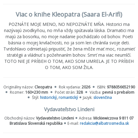
Viac o knihe Kleopatra (Saara El-Arifi)
POZNÁTE MOJE MENO, NO NEPOZNÁTE MŇA. Historici ma
nazývajú zvodkyňou, no mňa vždy spútavala láska. Dramatici ma
majú za bosorku, no moje nadanie pochádzalo od bohov. Poeti
básnia o mojej krvilačnosti, no ja som len chránila svoje deti.
Tvrdohlavo odmietajú pripustiť, že žena môže mať moc, rozumieť
stratégii a vládnuť s požehnaním bohov. Smrť ma viac neumlčí.
TOTO NIE JE PRÍBEH O TOM, AKO SOM UMRELA. JE TO PRÍBEH
O TOM, AKO SOM ŽILA.
Originálny názov:
Cleopatra
Rok vydania:
2026
ISBN:
9788056652190
Rozmer:
160×230 mm
Počet strán:
328
Väzba:
pevná s prebalom
Štýl:
historický
,
romantický
Jazyk:
slovenčina
Vydavateľstvo Lindeni
Obchodný názov:
Vydavatelstvo Lindeni
Adresa:
Mickiewiczova 9 811 07
Bratislava Slovenská republika
E-mail:
redakcia@albatrosmedia.sk