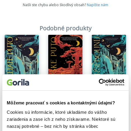
Našli ste chybu alebo škodlivý obsah?
Napíšte nám
Podobné produkty
Na sklade
Na sklade
Cursebound
Férske puto
Prekliate puto
Saara El-Arifi
Saara El-Arifi
Saara El-Arifi
Môžeme pracovať s cookies a kontaktnými údajmi?
13,20€
16,39€
15,10€
Cookies sú informácie, ktoré ukladáme do vášho
zariadenia a zase ich z neho získavame. Niektoré sú
naozaj potrebné – bez nich by stránka vôbec