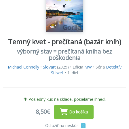
Temný kvet - prečítaná (bazár kníh)
výborný stav = prečítaná kniha bez
poškodenia
Michael Connelly
•
Slovart
(2025) • Edícia
MW
• Séria
Detektív
Stilwell
• 1. diel
🌴 Posledný kus na sklade, posielame ihneď.
8,50€
Do košíka
Odložiť na neskôr