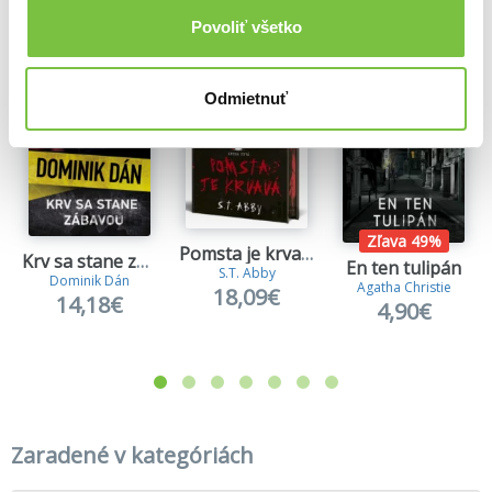
Viac z tejto kategórie
Povoliť všetko
Odmietnuť
Zľava 49%
Pomsta je krvavá (Kniha prvá)
Krv sa stane zábavou
En ten tulipán
S.T. Abby
Dominik Dán
Agatha Christie
18,09€
14,18€
4,90€
Zaradené v kategóriách