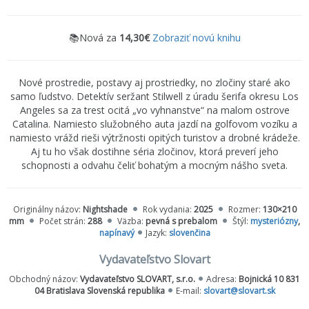
📚Nová za
14,30€
Zobraziť novú knihu
Nové prostredie, postavy aj prostriedky, no zločiny staré ako
samo ľudstvo. Detektív seržant Stilwell z úradu šerifa okresu Los
Angeles sa za trest ocitá „vo vyhnanstve“ na malom ostrove
Catalina. Namiesto služobného auta jazdí na golfovom vozíku a
namiesto vrážd rieši výtržnosti opitých turistov a drobné krádeže.
Aj tu ho však dostihne séria zločinov, ktorá preverí jeho
schopnosti a odvahu čeliť bohatým a mocným nášho sveta.
Originálny názov:
Nightshade
Rok vydania:
2025
Rozmer:
130×210
mm
Počet strán:
288
Väzba:
pevná s prebalom
Štýl:
mysteriózny
,
napínavý
Jazyk:
slovenčina
Vydavateľstvo Slovart
Obchodný názov:
Vydavateľstvo SLOVART, s.r.o.
Adresa:
Bojnická 10 831
04 Bratislava Slovenská republika
E-mail:
slovart@slovart.sk