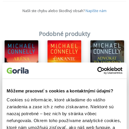
Našli ste chybu alebo škodlivý obsah?
Napíšte nám
Podobné produkty
Môžeme pracovať s cookies a kontaktnými údajmi?
Na sklade
Na sklade
Na sklade
Advokát zo zadného sedadla
Cookies sú informácie, ktoré ukladáme do vášho
Aréna
Čakanie
Michael Connelly
Michael Connelly
Michael Connelly
zariadenia a zase ich z neho získavame. Niektoré sú
9,90€
14,18€
14,30€
naozaj potrebné – bez nich by stránka vôbec
nefungovala. Okrem toho používame analytické cookies,
ktoré nám umožňujú zisťovať, ako náš web funguje, a