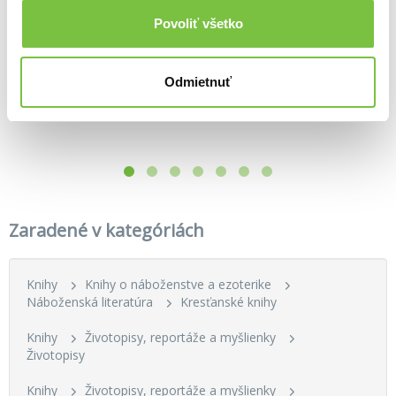
Povoliť všetko
Biblia - ekumenický preklad (so zipsom a indexmi, hnedá, dvojfarebná, so zlatou oriezkou)
Večerné modlitby pre odvážne dievčatká
33,18€
Čo Boh šepká mamičkám
JoAnne Simmons
Hana Pinknerová
Odmietnuť
7,82€
9,40€
Zaradené v kategóriách
Knihy
Knihy o náboženstve a ezoterike
Náboženská literatúra
Kresťanské knihy
Knihy
Životopisy, reportáže a myšlienky
Životopisy
Knihy
Životopisy, reportáže a myšlienky