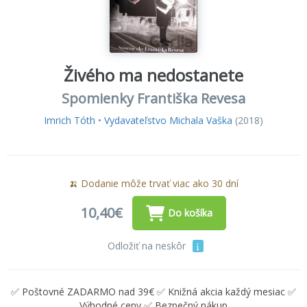
Živého ma nedostanete
Spomienky Františka Revesa
Imrich Tóth
•
Vydavateľstvo Michala Vaška
(2018)
🍌 Dodanie môže trvať viac ako 30 dní
10,40€
Do košíka
Odložiť na neskôr
✅ Poštovné ZADARMO nad 39€ ✅ Knižná akcia každý mesiac ✅
Výhodné ceny ✅ Bezpečný nákup