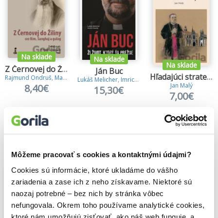
Na sklade
Na sklade
Na sklade
Z Černovej do Žiliny cez Rím, Šanghaj a gulag
Ján Buc
Hľadajúci stratených
Rajmund Ondruš
,
Matúš Demko
Lukáš Melicher
,
Imrich Gazda
,
Ján Buc
Jan Malý
8,40€
15,30€
7,00€
Vybrané pre teba
Môžeme pracovať s cookies a kontaktnými údajmi?
Cookies sú informácie, ktoré ukladáme do vášho
zariadenia a zase ich z neho získavame. Niektoré sú
naozaj potrebné – bez nich by stránka vôbec
nefungovala. Okrem toho používame analytické cookies,
ktoré nám umožňujú zisťovať, ako náš web funguje, a