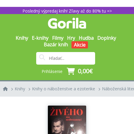
Posledný výpredaj kníh! Zľavy až do 80% tu =>
Knihy
E-knihy
Filmy
Hry
Hudba
Doplnky
Bazár kníh
Akcie
0,00€
Prihlásenie
Knihy
Knihy o náboženstve a ezoterike
Náboženská lite