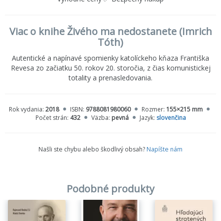
Viac o knihe Živého ma nedostanete (Imrich
Tóth)
Autentické a napínavé spomienky katolíckeho kňaza Františka
Revesa zo začiatku 50. rokov 20. storočia, z čias komunistickej
totality a prenasledovania.
Rok vydania:
2018
ISBN:
9788081980060
Rozmer:
155×215 mm
Počet strán:
432
Väzba:
pevná
Jazyk:
slovenčina
Našli ste chybu alebo škodlivý obsah?
Napíšte nám
Podobné produkty