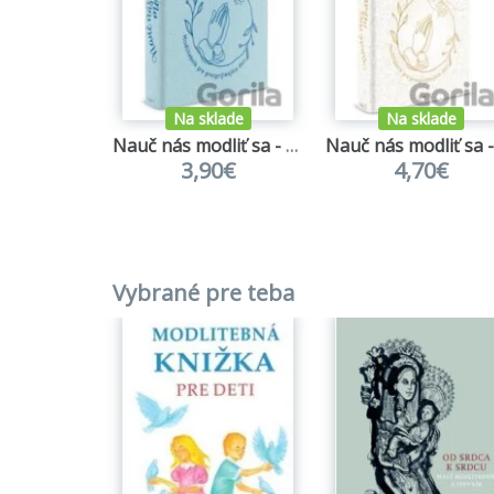
Na sklade
Na sklade
Nauč nás modliť sa - modrá
3,90€
4,70€
Vybrané pre teba