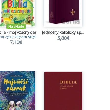
Na sklade
blia - môj vzácny dar
Jednotný katolícky spevník
A
5,80€
nor Ayres
,
Sally Ann Wright
Maria Loretta 
7,10€
1,