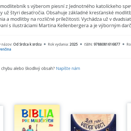
modlitebník s výberom piesní z Jednotného katolíckeho spe
y už štyri desaťročia. Obsahuje základné kresťanské modlitby
ia a modlitby na rozličné príležitosti. Vychádza už v dvads
aní s ilustráciami Martina Kellenbergera a je výborným dar
y názov:
Od Srdca k srdcu
Rok vydania:
2025
ISBN:
9788081616877
Ro
venčina
e chybu alebo škodlivý obsah?
Napíšte nám