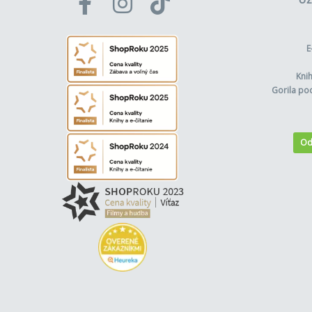
E
Kni
Gorila po
Od