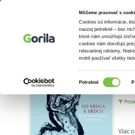
Môžeme pracovať s cooki
Knihy
Knihy o náboženstve a ezoterike
Ná
Knihy
E-knihy
Filmy
Cookies sú informácie, kt
naozaj potrebné – bez nic
ktoré nám umožňujú zisťov
Od
cookies nám dovoľujú pri
Ukážka
relevantnej reklamy. Niek
Malý 
mohli používať všetky tiet
Spolok
Výber
Potrebné
P
súhlasu
🌴 Posl
Viac 