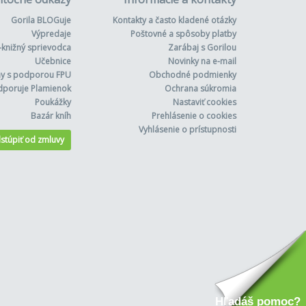
Gorila BLOGuje
Kontakty a často kladené otázky
Výpredaje
Poštovné a spôsoby platby
-knižný sprievodca
Zarábaj s Gorilou
Učebnice
Novinky na e-mail
hy s podporou FPU
Obchodné podmienky
dporuje Plamienok
Ochrana súkromia
Poukážky
Nastaviť cookies
Bazár kníh
Prehlásenie o cookies
Vyhlásenie o prístupnosti
stúpiť od zmluvy
Hľadáš pomoc?