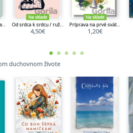
Na sklade
Na sklade
Od srdca k srdcu / mentolová
Od srdca k srdcu / ružová
Príprava na prvé sväté prijímanie
4,50€
1,20€
skom duchovnom živote