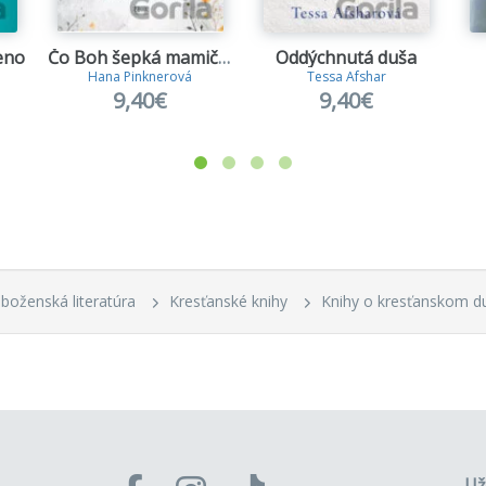
eno
Čo Boh šepká mamičkám
Oddýchnutá duša
Hana Pinknerová
Tessa Afshar
9,40€
9,40€
boženská literatúra
Kresťanské knihy
Knihy o kresťanskom d
Už