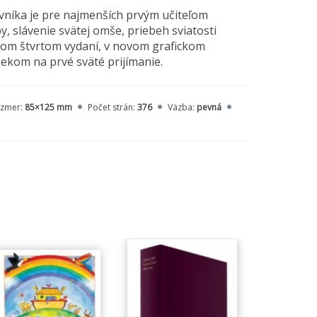
vníka je pre najmenších prvým učiteľom
, slávenie svätej omše, priebeh sviatosti
iatom štvrtom vydaní, v novom grafickom
čekom na prvé sväté prijímanie.
zmer:
85×125 mm
Počet strán:
376
Väzba:
pevná