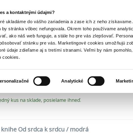
Posledný výpredaj kníh! Zľavy až do 80% tu =>
es a kontaktnými údajmi?
boženská literatúra
Kresťanské knihy
Knihy o kresťanskom du
Hry
Hudba
Doplnky
Bazár kníh
oré ukladáme do vášho zariadenia a zase ich z neho získavame.
h by stránka vôbec nefungovala. Okrem toho používame analyti
ať, ako náš web funguje, a stále ho pre vás zlepšovať. Persona
 srdca k srdcu / modrá
spôsobovať stránku pre vás. Marketingové cookies umožňujú zo
toré údaje zdieľame aj s tretími stranami. Veľmi by nám pomohl
modlitebník a spevník
o cookies.
 svätého Vojtecha
(2025)
ersonalizačné
Analytické
Marketi
edný kus na sklade, posielame ihneď.
o knihe Od srdca k srdcu / modrá