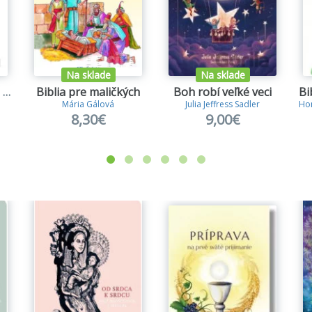
Na sklade
Na sklade
Nauč nás modliť sa - biela
Biblia pre maličkých
Boh robí veľké veci
Bi
Mária Gálová
Julia Jeffress Sadler
Ho
8,30€
9,00€