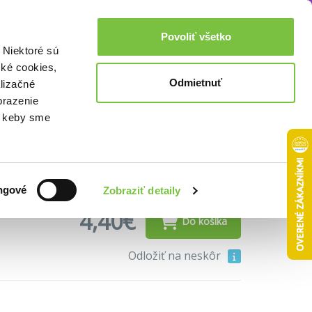
chovnom živote
Od srdca k srdcu / modrá
Akcie a zľavy
0,00€
Povoliť všetko
Prihlásenie
 Niektoré sú
cké cookies,
Odmietnuť
lizačné
brazenie
o, keby sme
ngové
Zobraziť detaily
4,40€
Do košíka
Odložiť na neskôr