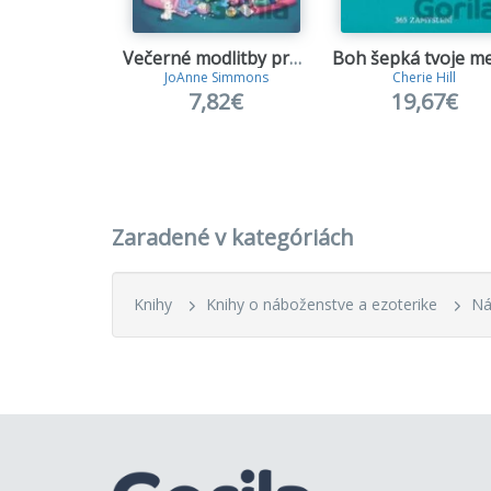
Večerné modlitby pre odvážne dievčatká
Boh šepká tvoje m
JoAnne Simmons
Cherie Hill
7,82€
19,67€
Zaradené v kategóriách
Knihy
Knihy o náboženstve a ezoterike
Ná