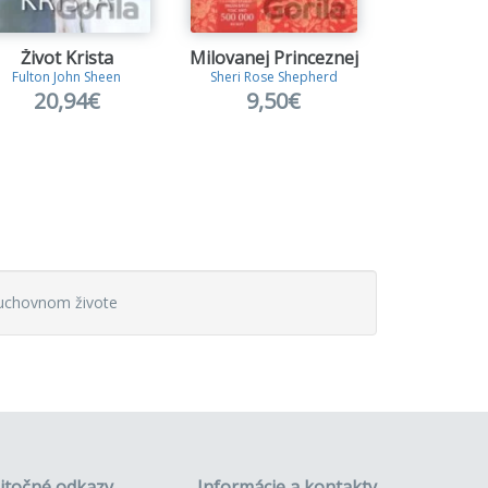
Život Krista
Milovanej Princeznej
Sila r
Fulton John Sheen
Sheri Rose Shepherd
Gabriel C
20,94€
9,50€
11,
uchovnom živote
itočné odkazy
Informácie a kontakty