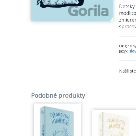
Detský 
modlitb
zmieren
spracov
Origináln
Jazyk:
slo
Našli st
Podobné produkty