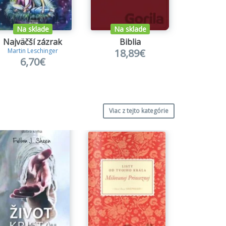
Na sklade
Na sklade
Na s
Najväčší zázrak
Biblia
18,89€
4,
Martin Leschinger
6,70€
Viac z tejto kategórie