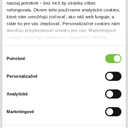
naozaj potrebné – bez nich by stránka vôbec
nefungovala. Okrem toho používame analytické cookies,
ktoré nám umožňujú zisťovať, ako náš web funguje, a
stále ho pre vás zlepšovať. Personalizačné cookies nám
Vybrané pre teba
dovoľujú prispôsobovať stránku pre vás. Marketingové
cookies umožňujú zobrazenie relevantnej reklamy.
Niektoré údaje zdieľame aj s tretími stranami. Veľmi by
nám pomohlo, keby sme mohli používať všetky tieto
Výber
cookies.
Potrebné
súhlasu
Personalizačné
Analytické
Nelám mi krídla
Nelám mi srdce
Shirley
Kristína Ježovičová
Kristína Ježovičová
Charlotte Brontë
Marketingové
9,79€
8,80€
13,85€