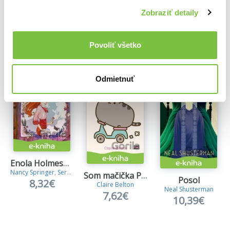
Zobraziť detaily
Ďalšie z kategórie Beletria pre deti
Povoliť všetko
Viac z tejto kategórie
Odmietnuť
Enola Holmesová: Prípad zmiznutého markíza
Nancy Springer
,
Serena Blasco
Som mačička Pusheen
Posol
8,32€
Claire Belton
Neal Shusterman
7,62€
10,39€