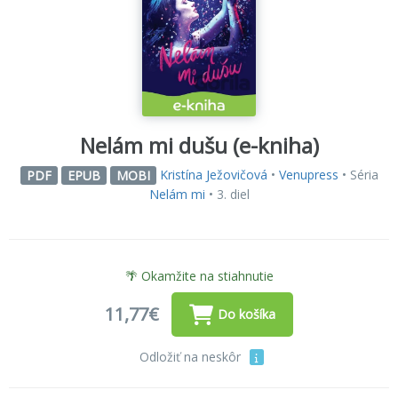
Nelám mi dušu (e-kniha)
Kristína Ježovičová
•
Venupress
• Séria
PDF
EPUB
MOBI
Nelám mi
• 3. diel
🌴 Okamžite na stiahnutie
11,77€
Do košíka
Odložiť na neskôr