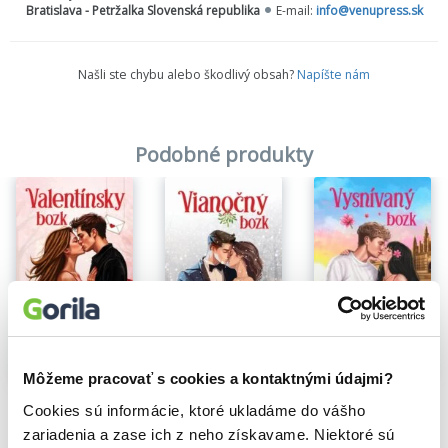
Bratislava - Petržalka Slovenská republika
E-mail:
info@venupress.sk
pravdy. Nechajte sa vtiahnuť do príbehov lásky, ktoré majú toho
spoločného oveľa viac, ako sa na prvý pohľad zdá.
Našli ste chybu alebo škodlivý obsah?
Napíšte nám
Podobné produkty
Môžeme pracovať s cookies a kontaktnými údajmi?
Vianočný bozk
Vysnívaný bozk
Valentínsky bozk
Cookies sú informácie, ktoré ukladáme do vášho
Kristína Ježovičová
Kristína Ježovičová
Kristína Ježovičová
zariadenia a zase ich z neho získavame. Niektoré sú
10,78€
12,37€
11,77€