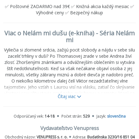
✅ Poštovné ZADARMO nad 39€ ✅ Knižná akcia každý mesiac ✅
Výhodné ceny ✅ Bezpečný nákup
Viac o Nelám mi dušu (e-kniha) - Séria Nelám
mi
Vyliečia si zlomené srdcia, zažijú pocit slobody a nájdu v sebe silu
zaceliť trhliny v duši? Po Thomasovej zrade v sebe Andrea živí
zlosť. Zhoršenými známkami a odvážnejším oblečením si vytvára
štít nedotknuteľnosti. Keď sa však nečakane objaví osoba z jej
minulosti, všetky zábrany miznú a dobré dievča je nadobro preč.
O niekoľko kilometrov ďalej čelí Viktor nezadržateľnej vlne
tajomstiev. Jeho vzťah s Laurou visí na vlásku, zatiaľ čo skrývanie
vlastnej sexuality stavia pred neho múr hnevu a samoty, ktorý sa
Čítaj viac
snaží zbúrať. Dafné aj naďalej tancuje so svojimi démonmi. Jej
krehké šťastie je ako vietor, čo sa mení podľa nálady. Fredyho
príbeh ukazuje, ako sú vplyvy minulosti schopné formovať
Odporúčaný vek:
14-18
Počet strán:
529
Jazyk:
slovenčina
súčasnosť. Jeho láska k Nore je hlboká a čistá, no oslabená
neschopnosťou vyjadriť svoje city. Nájde Fredy odvahu prelomiť
Vydavateľstvo Venupress
ľady a znova prehovoriť, aby zabojoval nielen za seba? Nelám mi
dušu je pôsobivá kniha o boji s vlastnými démonmi a o hľadaní
Obchodný názov:
VENUPRESS s. r. o.
Adresa:
Budatínska 3230/16 851 04