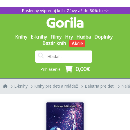
Posledný výpredaj kníh! Zľavy až do 80% tu =>
Knihy
E-knihy
Filmy
Hry
Hudba
Doplnky
Bazár kníh
Akcie
0,00€
Prihlásenie
E-knihy
Knihy pre deti a mládež
Beletria pre deti
Nel