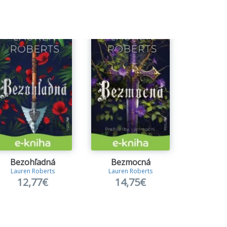
Bezohľadná
Bezmocná
Kráľovn
Lauren Roberts
Lauren Roberts
Holly
12,77€
14,75€
11