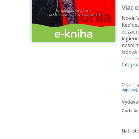
Viac o
Nová fa
Keď dev
dožaduj
legiend
nesmrte
ľadová 
výstrah
Čítaj vi
musí ob
Koho mô
Origináln
budete 
napínavý
Vydavat
Obchodný
Našli st