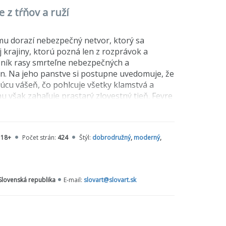
e z tŕňov a ruží
omu dorazí nebezpečný netvor, ktorý sa
 krajiny, ktorú pozná len z rozprávok a
slušník rasy smrteľne nebezpečných a
lin. Na jeho panstve si postupne uvedomuje, že
úcu vášeň, čo pohlcuje všetky klamstvá a
 však zahaľuje prastarý zlovestný tieň. Feyre
a celú férsku rasu.
h akčných príbehov. Pri autorke Sarah J. Maas
:
18+
Počet strán:
424
Štýl:
dobrodružný
,
moderný
,
 Slovenská republika
E-mail:
slovart@slovart.sk