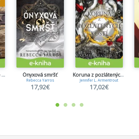
Pověz včelám, že se nevrátím
Ónyxová smršť
Koruna z pozlátených kostí
Rebecca Yarros
Jennifer L. Armentrout
17,92€
17,02€