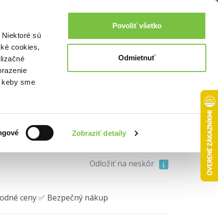
Akcie a zľavy
0,00€
Povoliť všetko
Prihlásenie
 Niektoré sú
cké cookies,
Odmietnuť
lizačné
niha)
brazenie
o, keby sme
e z tŕňov a ruží
• 1. diel
ngové
Zobraziť detaily
10,39€
Do košíka
Odložiť na neskôr
hodné ceny ✅ Bezpečný nákup