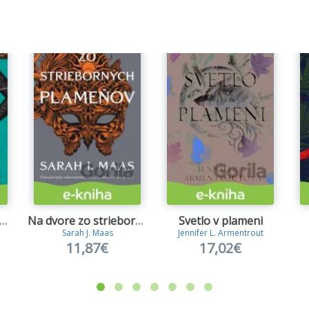
 dvore z krídel a zmaru
Na dvore zo strieborných plameňov
Svetlo v plameni
Sarah J. Maas
Jennifer L. Armentrout
11,87€
17,02€