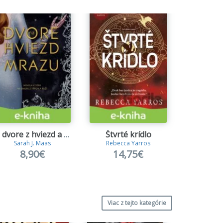
Na dvore z hviezd a mrazu
Štvrté krídlo
Sarah J. Maas
Rebecca Yarros
Brandon 
8,90€
14,75€
17
Viac z tejto kategórie