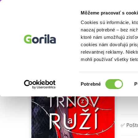
Môžeme pracovať s cooki
E-knihy
Beletria knihy
Sci-fi a fantasy
F
Knihy
E-knihy
Filmy
Cookies sú informácie, kt
naozaj potrebné – bez nic
ktoré nám umožňujú zisťov
Na 
cookies nám dovoľujú pri
relevantnej reklamy. Niek
PDF
mohli používať všetky tiet
Výber
Potrebné
P
súhlasu
🌴 Okam
✅ Pošt