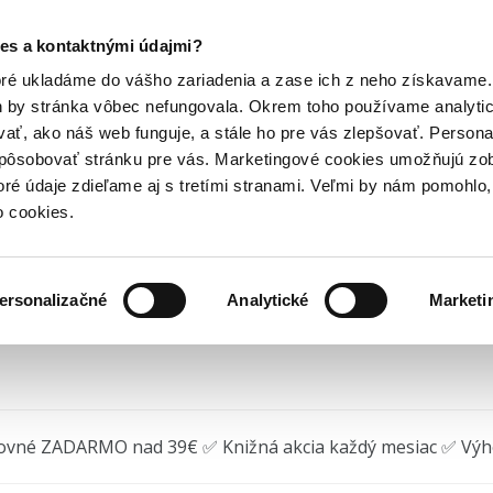
Posledný výpredaj kníh! Zľavy až do 80% tu =>
es a kontaktnými údajmi?
antasy knihy
Na dvore z tŕňov a ruží
Hry
Hudba
Doplnky
Bazár kníh
oré ukladáme do vášho zariadenia a zase ich z neho získavame.
h by stránka vôbec nefungovala. Okrem toho používame analyti
ať, ako náš web funguje, a stále ho pre vás zlepšovať. Persona
dvore z tŕňov a ruží (e-k
spôsobovať stránku pre vás. Marketingové cookies umožňujú zo
toré údaje zdieľame aj s tretími stranami. Veľmi by nám pomohl
Sarah J. Maas
•
Slovart
(2017) • Séria
Na dvor
EPUB
MOBI
o cookies.
ersonalizačné
Analytické
Marketi
žite na stiahnutie
ovné ZADARMO nad 39€ ✅ Knižná akcia každý mesiac ✅ Vý