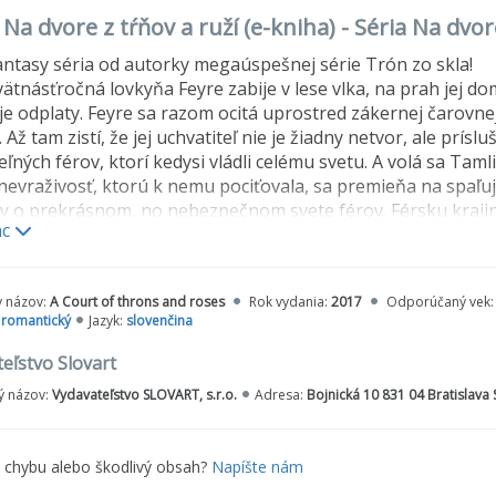
 Na dvore z tŕňov a ruží (e-kniha) - Séria Na dvor
ntasy séria od autorky megaúspešnej série Trón zo skla!
ätnásťročná lovkyňa Feyre zabije v lese vlka, na prah jej d
e odplaty. Feyre sa razom ocitá uprostred zákernej čarovnej
. Až tam zistí, že jej uchvatiteľ nie je žiadny netvor, ale prí
ľných férov, ktorí kedysi vládli celému svetu. A volá sa Tam
nevraživosť, ktorú k nemu pociťovala, sa premieňa na spaľuj
y o prekrásnom, no nebezpečnom svete férov. Férsku krajinu
ac
javiť spôsob, ako ho zastaviť... inak má na svedomí Tamlina 
že kniha zaujať: Milovníkov fantasy literatúry a nadupanýc
y názov:
A Court of throns and roses
Rok vydania:
2017
Odporúčaný vek
pretáčať strany ako z rýchlika.
,
romantický
Jazyk:
slovenčina
eľstvo Slovart
 názov:
Vydavateľstvo SLOVART, s.r.o.
Adresa:
Bojnická 10 831 04 Bratislava
e chybu alebo škodlivý obsah?
Napíšte nám