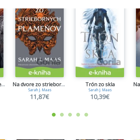
Na dvore z hmly a besu
Na dvore zo strieborných plameňov
Trón zo skla
Sarah J. Maas
Sarah J. Maas
11,87€
10,39€