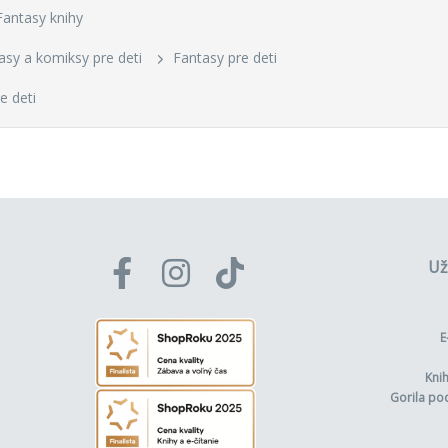
Fantasy knihy
ntasy a komiksy pre deti
Fantasy pre deti
e deti
Už
E
Kni
Gorila po