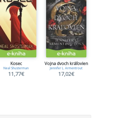
Kosec
Vojna dvoch kráľovien
Nim
Neal Shusterman
Jennifer L. Armentrout
Neal Shu
11,77€
17,02€
9,8