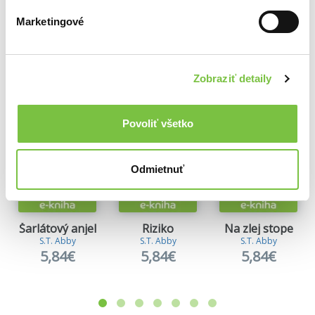
Marketingové
Ďalšie z kategórie Knižné trilery
Viac z tejto kategórie
Zobraziť detaily
Povoliť všetko
Odmietnuť
Šarlátový anjel
Riziko
Na zlej stope
S.T. Abby
S.T. Abby
S.T. Abby
5,84€
5,84€
5,84€