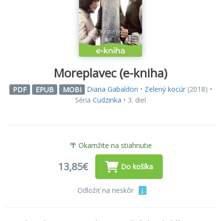
Moreplavec (e-kniha)
Diana Gabaldon
•
Zelený kocúr
(2018) •
PDF
EPUB
MOBI
Séria
Cudzinka
• 3. diel
🌴 Okamžite na stiahnutie
13,85€
Do košíka
Odložiť na neskôr