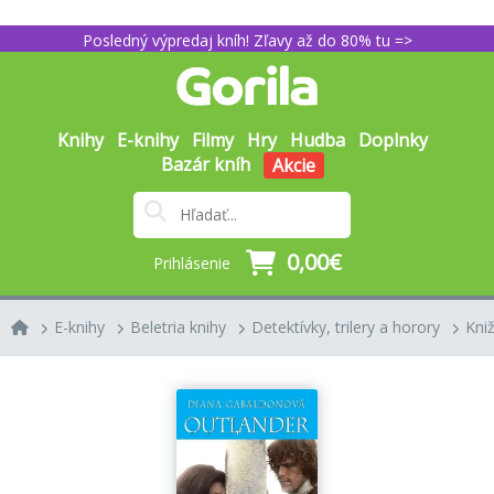
Posledný výpredaj kníh! Zľavy až do 80% tu =>
Knihy
E-knihy
Filmy
Hry
Hudba
Doplnky
Bazár kníh
Akcie
0,00€
Prihlásenie
E-knihy
Beletria knihy
Detektívky, trilery a horory
Kniž