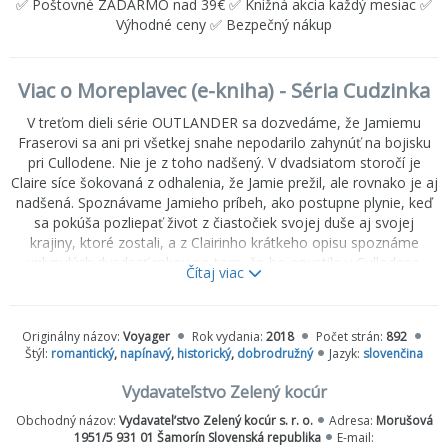
✅ Poštovné ZADARMO nad 39€ ✅ Knižná akcia každý mesiac ✅
Výhodné ceny ✅ Bezpečný nákup
Viac o Moreplavec (e-kniha) - Séria Cudzinka
V treťom dieli série OUTLANDER sa dozvedáme, že Jamiemu
Fraserovi sa ani pri všetkej snahe nepodarilo zahynúť na bojisku
pri Cullodene. Nie je z toho nadšený. V dvadsiatom storočí je
Claire síce šokovaná z odhalenia, že Jamie prežil, ale rovnako je aj
nadšená. Spoznávame Jamieho príbeh, ako postupne plynie, keď
sa pokúša pozliepať život z čiastočiek svojej duše aj svojej
krajiny, ktoré zostali, a z Clairinho krátkeho opisu spoznáme
uplynulých dvadsať rokov po tom, čo ho opustila v Cullodene.
Čítaj viac
Roger MacKenzie a Brianna (Clairina a Jamieho dcéra) si k sebe
nachádzajú cestu počas spoločného pátrania útržkami minulosti a
tvrdošijne hľadajú stopy po Jamiem Fraserovi. Dokážu ho nájsť? A
Originálny názov:
Voyager
Rok vydania:
2018
Počet strán:
892
ak sa im to podarí, vráti sa Claire k nemu? A ak sa vráti... čo bude
Štýl:
romantický
,
napínavý
,
historický
,
dobrodružný
Jazyk:
slovenčina
potom? Úprimne? Asi by bolo jednoduchšie opísať, čo sa nestalo,
ako to, čo sa stalo. Príbeh plynie od duchov Samhainu v Škótskej
Vydavateľstvo Zelený kocúr
Vysočine až k uliciam a nevestincom Edinburghu, k šírošírym
Obchodný názov:
Vydavatel’stvo Zelený kocúr s. r. o.
Adresa:
Morušová
diaľavám na mori a dobrodružstvám v Západnej Indii. Kníhtlač,
1951/5 931 01 Šamorín Slovenská republika
E-mail:
vlastizrada, vražda, vúdú, čínsky fetišizmus nôh, únos, korytnačia