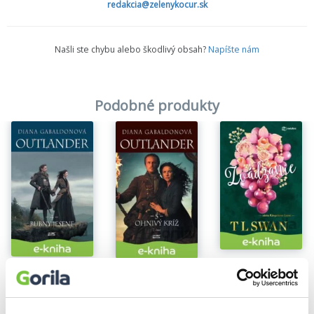
redakcia@zelenykocur.sk
polievka a mnoho iného. Ale za tým všetkým stojí jediná Jamieho
otázka: „Sassenach, prijmeš ma takého, aký som, a riskneš
všetko pre muža, ktorého si kedysi poznala?“
Našli ste chybu alebo škodlivý obsah?
Napíšte nám
Podobné produkty
Zvádzanie
Bubny jesene
Ohnivý kríž
L. T. Swan
Diana Gabaldon
Diana Gabaldon
20,31€
14,84€
11,08€