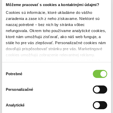
Môžeme pracovať s cookies a kontaktnými údajmi?
Cookies sú informácie, ktoré ukladáme do vášho
zariadenia a zase ich z neho získavame. Niektoré sú
Vybrané pre teba
naozaj potrebné – bez nich by stránka vôbec
nefungovala. Okrem toho používame analytické cookies,
ktoré nám umožňujú zisťovať, ako náš web funguje, a
stále ho pre vás zlepšovať. Personalizačné cookies nám
dovoľujú prispôsobovať stránku pre vás. Marketingové
cookies umožňujú zobrazenie relevantnej reklamy.
Niektoré údaje zdieľame aj s tretími stranami. Veľmi by
nám pomohlo, keby sme mohli používať všetky tieto
Výber
cookies.
Potrebné
súhlasu
Zvádzanie
Riziko
L. T. Swan
Pohledný ďábel
S.T. Abby
Personalizačné
20,31€
L. J. Shen
5,84€
16,24€
Analytické