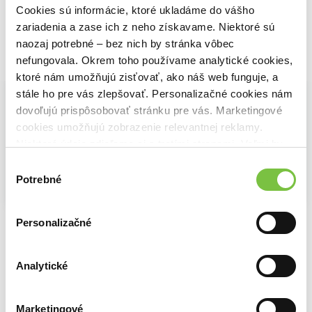
Cookies sú informácie, ktoré ukladáme do vášho
zariadenia a zase ich z neho získavame. Niektoré sú
naozaj potrebné – bez nich by stránka vôbec
nefungovala. Okrem toho používame analytické cookies,
Vybrané pre teba
ktoré nám umožňujú zisťovať, ako náš web funguje, a
stále ho pre vás zlepšovať. Personalizačné cookies nám
dovoľujú prispôsobovať stránku pre vás. Marketingové
cookies umožňujú zobrazenie relevantnej reklamy.
Niektoré údaje zdieľame aj s tretími stranami. Veľmi by
nám pomohlo, keby sme mohli používať všetky tieto
Výber
cookies.
Potrebné
súhlasu
Na sklade
Na sklade
Na sklade
Frankenstein (MinaLima Edition)
Premena a iné poviedky
Frankenstein
Personalizačné
Mary Shelley
Franz Kafka
Mary Shelley
30,60€
15,99€
6,80€
Analytické
Marketingové