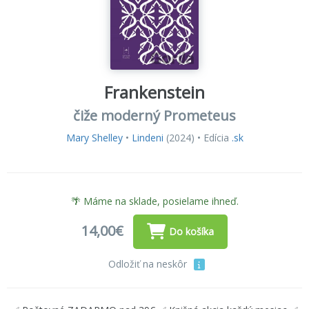
Frankenstein
čiže moderný Prometeus
Mary Shelley
•
Lindeni
(2024) • Edícia
.sk
🌴 Máme na sklade, posielame ihneď.
14,00€
Do košíka
Odložiť na neskôr