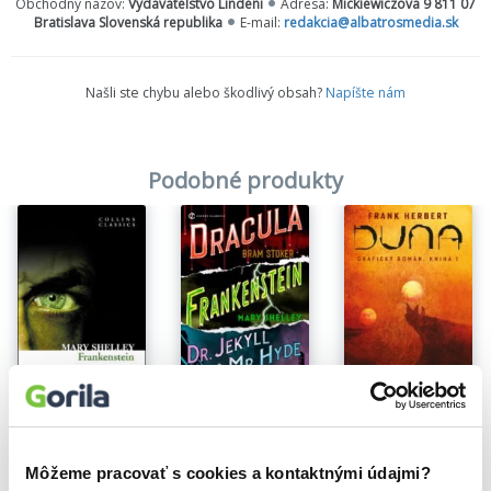
Obchodný názov:
Vydavatelstvo Lindeni
Adresa:
Mickiewiczova 9 811 07
Bratislava Slovenská republika
E-mail:
redakcia@albatrosmedia.sk
Našli ste chybu alebo škodlivý obsah?
Napíšte nám
Podobné produkty
Na sklade
Na sklade
Na sklade
Duna komiks 1
Frankenstein
Frankenstein / Dracula / Dr. Jekyll and Mr. Hyde
Frank Herbert
Mary Shelley
Bram Stoker
,
Mary Shelley
,
Robert Louis Stevenson
18,60€
3,40€
2,70€
Môžeme pracovať s cookies a kontaktnými údajmi?