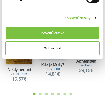
Ďalšie z kategórie Knižné horory
Viac z tejto kategórie
Zobraziť detaily
Povoliť všetko
Odmietnuť
Alchemised
Kde je Molly?
SenLinYu
H.D. Carlton
Nikdy neuhni
29,15€
14,81€
Stephen King
19,67€