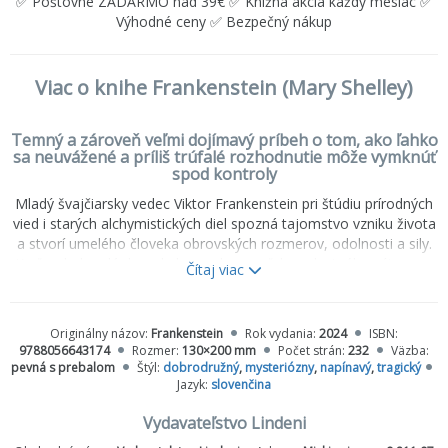
✅ Poštovné ZADARMO nad 39€ ✅ Knižná akcia každý mesiac ✅
Výhodné ceny ✅ Bezpečný nákup
Viac o knihe Frankenstein (Mary Shelley)
Temný a zároveň veľmi dojímavý príbeh o tom, ako ľahko
sa neuvážené a príliš trúfalé rozhodnutie môže vymknúť
spod kontroly
Mladý švajčiarsky vedec Viktor Frankenstein pri štúdiu prírodných
vied i starých alchymistických diel spozná tajomstvo vzniku života
a stvorí umelého človeka obrovských rozmerov, odolnosti a sily.
Keď sa kolos dá do pohybu, vedec sa zľakne vlastného výtvoru a
Čítaj viac
ponechá ho svojmu osudu. Sklamaný netvor, ktorý hľadal, no
nenašiel ľudskú lásku a šťastie, túži pomstiť sa svojmu
stvoriteľovi. Putuje za ním stovky kilometrov, šíri skazu medzi
Originálny názov:
Frankenstein
Rok vydania:
2024
ISBN:
jeho najdrahšími, až napokon vženie do smrti i jeho.
9788056643174
Rozmer:
130×200 mm
Počet strán:
232
Väzba:
pevná s prebalom
Štýl:
dobrodružný
,
mysteriózny
,
napínavý
,
tragický
Jazyk:
slovenčina
Vydavateľstvo Lindeni