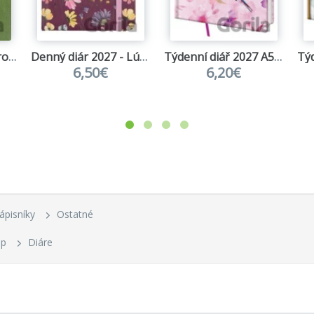
My Neighbor Totoro (Plush Journal)
Denný diár 2027 - Lúčne kvety
Týdenní diář 2027 A5 Vario Lyra Colibri
6,50€
6,20€
zápisníky
Ostatné
up
Diáre