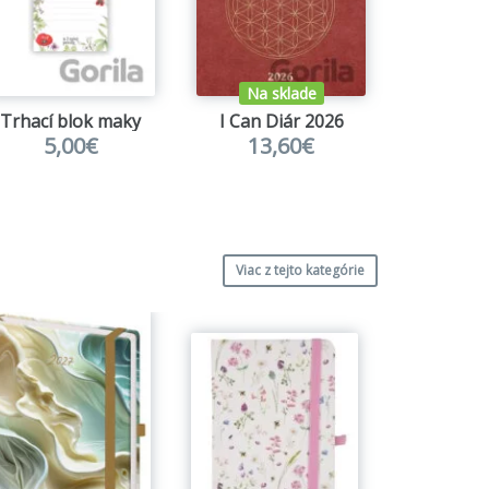
Na sklade
Na s
Trhací blok maky
I Can Diár 2026
5,00€
13,60€
Emil
7,
Viac z tejto kategórie