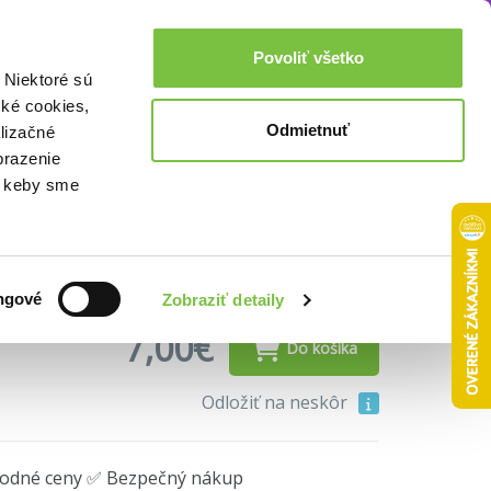
Akcie a zľavy
0,00€
Povoliť všetko
Prihlásenie
 Niektoré sú
cké cookies,
Odmietnuť
lizačné
nce (Malý princ)
brazenie
o, keby sme
ngové
Zobraziť detaily
7,00€
Do košíka
Odložiť na neskôr
hodné ceny ✅ Bezpečný nákup