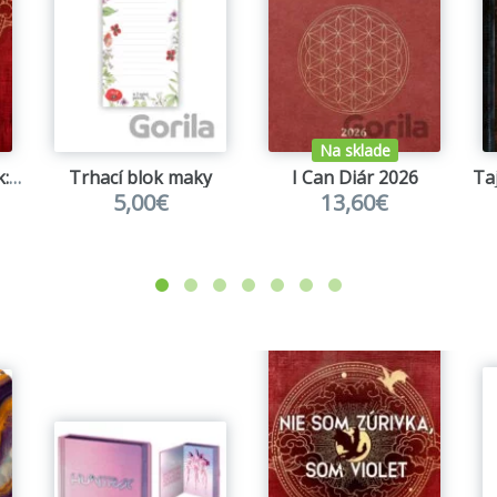
Na sklade
Štvrté krídlo zápisník: Nie som Zúrivka, som Violet
Trhací blok maky
I Can Diár 2026
5,00€
13,60€