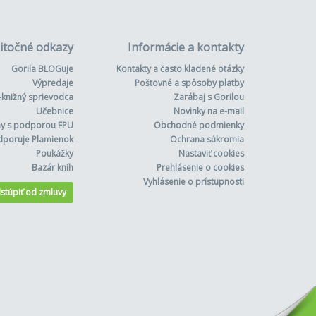
itočné odkazy
Informácie a kontakty
Gorila BLOGuje
Kontakty a často kladené otázky
Výpredaje
Poštovné a spôsoby platby
-knižný sprievodca
Zarábaj s Gorilou
Učebnice
Novinky na e-mail
hy s podporou FPU
Obchodné podmienky
dporuje Plamienok
Ochrana súkromia
Poukážky
Nastaviť cookies
Bazár kníh
Prehlásenie o cookies
Vyhlásenie o prístupnosti
stúpiť od zmluvy