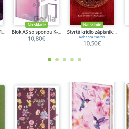
Na sklade
Na sklade
NOTIQUE Špirálový 18-mesačný diár Petito – Farebný achát 2026/2027
Blok A5 so sponou K-pop Demon Hunters, DPL 10
Štvrté krídlo zápisník: Nie som Zúrivka, som Violet
10,80€
Rebecca Yarros
10,50€