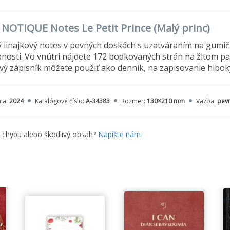
o NOTIQUE Notes Le Petit Prince (Malý princ)
ý linajkový notes v pevných doskách s uzatváraním na gum
nosti. Vo vnútri nájdete 172 bodkovaných strán na žltom pa
vý zápisník môžete použiť ako denník, na zapisovanie hlb
ia:
2024
Katalógové číslo:
A-34383
Rozmer:
130×210 mm
Väzba:
pev
e chybu alebo škodlivý obsah?
Napíšte nám