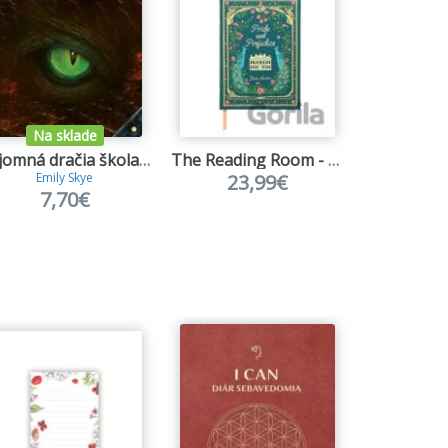
Na sklade
Na s
Tajomná dračia škola: Môj zápisník
The Reading Room - Pýcha a predsudok - vyšívaný zápisník s pevnou väzbou
23,99€
Emily Skye
Katarína
7,70€
5,