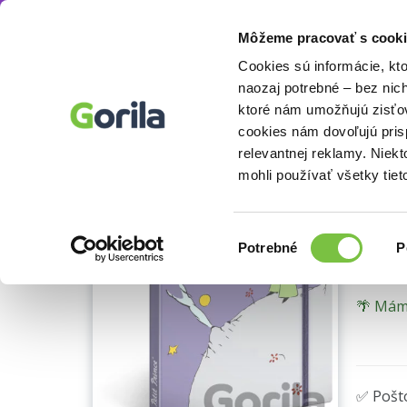
Môžeme pracovať s cooki
Doplnky
Zápisníky, kalendáre
Iné diáre a 
Knihy
E-knihy
Filmy
Cookies sú informácie, kt
naozaj potrebné – bez nic
ktoré nám umožňujú zisťov
NO
cookies nám dovoľujú pri
Ukážka
relevantnej reklamy. Niek
linaj
mohli používať všetky tiet
Notiqu
Výber
Potrebné
P
súhlasu
🌴 Máme
✅ Pošt