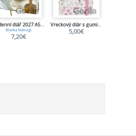
Týdenní diář 2027 A5 Vario Matragi Eterico s gumičkou
Vreckový diár s gumičkou na rok 2027 - Lúčne kvety
5,00€
6,6
Blanka Matragi
7,20€