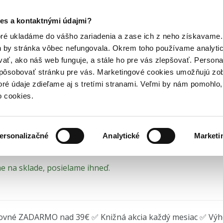
Posledný výpredaj kníh! Zľavy až do 80% tu =>
es a kontaktnými údajmi?
zápisníky
Ostatné
NOTIQUE Notes Le Petit...
Hry
Hudba
Doplnky
Bazár kníh
oré ukladáme do vášho zariadenia a zase ich z neho získavame.
h by stránka vôbec nefungovala. Okrem toho používame analyti
ať, ako náš web funguje, a stále ho pre vás zlepšovať. Persona
TIQUE Notes Le Petit Pri
spôsobovať stránku pre vás. Marketingové cookies umožňujú zo
toré údaje zdieľame aj s tretími stranami. Veľmi by nám pomohl
kovaný
o cookies.
e
(2024)
ersonalizačné
Analytické
Marketi
 na sklade, posielame ihneď.
ovné ZADARMO nad 39€ ✅ Knižná akcia každý mesiac ✅ Vý