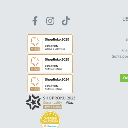
Už
E
Kni
Gorila po
Od