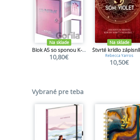
Na sklade
Na sklade
Blok A5 so sponou K-pop Demon Hunters, DPL 10
10,80€
Rebecca Yarros
10,50€
Vybrané pre teba