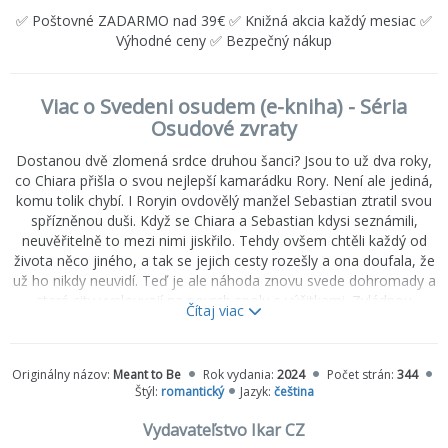
✅ Poštovné ZADARMO nad 39€ ✅ Knižná akcia každý mesiac ✅
Výhodné ceny ✅ Bezpečný nákup
Viac o Svedeni osudem (e-kniha) - Séria
Osudové zvraty
Dostanou dvě zlomená srdce druhou šanci? Jsou to už dva roky,
co Chiara přišla o svou nejlepší kamarádku Rory. Není ale jediná,
komu tolik chybí. I Roryin ovdovělý manžel Sebastian ztratil svou
spřízněnou duši. Když se Chiara a Sebastian kdysi seznámili,
neuvěřitelně to mezi nimi jiskřilo. Tehdy ovšem chtěli každý od
života něco jiného, a tak se jejich cesty rozešly a ona doufala, že
už ho nikdy neuvidí. Teď je ale náhoda znovu svede dohromady a
staré city vyplouvají na povrch spolu s výčitkami. Zvládnou
Čítaj viac
společně překonat minulost, nebo jim nezbývá než jen navždy
přemítat o tom, zda jsou si skutečně souzeni?
Originálny názov:
Meant to Be
Rok vydania:
2024
Počet strán:
344
Štýl:
romantický
Jazyk:
čeština
Vydavateľstvo Ikar CZ