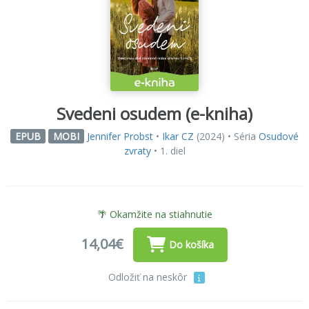
Svedeni osudem (e-kniha)
Jennifer Probst
•
Ikar CZ
(2024) • Séria
Osudové
EPUB
MOBI
zvraty
• 1. diel
🌴 Okamžite na stiahnutie
14,04€
Do košíka
Odložiť na neskôr