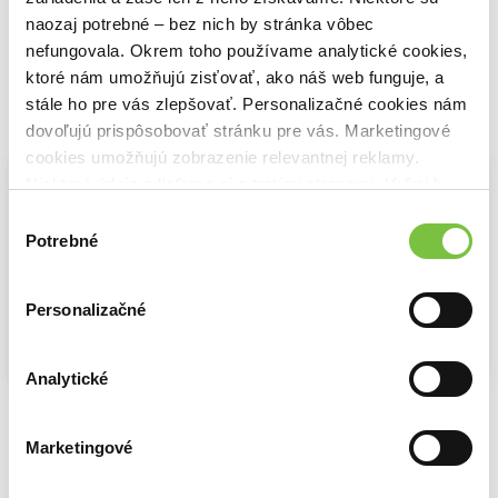
7,62€
7,62€
naozaj potrebné – bez nich by stránka vôbec
nefungovala. Okrem toho používame analytické cookies,
ktoré nám umožňujú zisťovať, ako náš web funguje, a
stále ho pre vás zlepšovať. Personalizačné cookies nám
Vybrané pre teba
dovoľujú prispôsobovať stránku pre vás. Marketingové
cookies umožňujú zobrazenie relevantnej reklamy.
Niektoré údaje zdieľame aj s tretími stranami. Veľmi by
nám pomohlo, keby sme mohli používať všetky tieto
Výber
cookies.
Potrebné
súhlasu
Personalizačné
Analytické
Neutrálna zóna
Šéf na zabití
Pravidlá zvádzania
Teagan Hunter
Penelope Bloom
Penelope Ward a Vi Keeland
9,40€
14,04€
Marketingové
11,48€