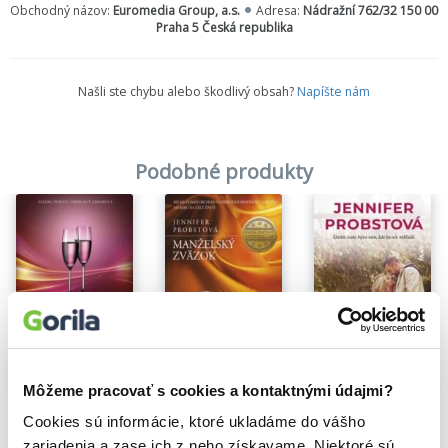
Obchodný názov:
Euromedia Group, a.s.
Adresa:
Nádražní 762/32 150 00
Praha 5 Česká republika
Našli ste chybu alebo škodlivý obsah?
Napíšte nám
Podobné produkty
Môžeme pracovať s cookies a kontaktnými údajmi?
Začiatok niečoho dobrého
Až do konca
Manželský zväzok
Cookies sú informácie, ktoré ukladáme do vášho
Jennifer Probst
Jennifer Probst
Jennifer Probst
zariadenia a zase ich z neho získavame. Niektoré sú