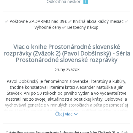
Odložiť na neskôr
✅ Poštovné ZADARMO nad 39€ ✅ Knižná akcia každý mesiac ✅
Výhodné ceny ✅ Bezpečný nákup
Viac o knihe Prostonárodné slovenské
rozprávky (Zväzok 2) (Pavol Dobšinský) - Séria
Prostonárodné slovenské rozprávky
Druhý zväzok
Pavol Dobšinský je fenoménom slovenskej literatúry a kultúry,
zhodne konsťatovali literárni kritici Alexander Matuška a Ján
Števček. Ani po 50 rokoch od prvého vydania vo vydavateľstve
nestratil nic zo svojej aktuálnosti a poetickej krásy. Oslovoval a
vychovával generácie v minulých storočiach a púta pozornosť aj
dnes. Vytvára pevné puto medzi starými rodičmi, rodičmi a deťmi,
Čítaj viac
provokuje k rozhovorom a vštepuje čitateľom morálne zásady zo
slovenských rozprávok. Večný zápas spravodlivosti, ľudskej zloby
a statočnosti, víťazstvo dobra nad zlom utvrdia detskú dušu vo
Originálny názov:
Prostonárodné slovenské rozprávky (Zväzok 2)
Rok