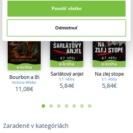
Viac z tejto kategórie
Povoliť všetko
Odmietnuť
Šarlátový anjel
Na zlej stope
Bourbon a lži
S.T. Abby
S.T. Abby
Victoria Wilder
5,84€
5,84€
11,08€
Zaradené v kategóriách