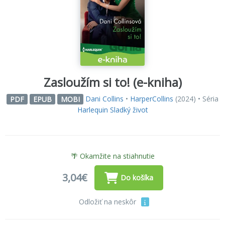
Zasloužím si to! (e-kniha)
Dani Collins
•
HarperCollins
(2024) • Séria
PDF
EPUB
MOBI
Harlequin Sladký život
🌴 Okamžite na stiahnutie
3,04€
Do košíka
Odložiť na neskôr