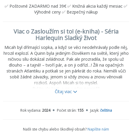
✅ Poštovné ZADARMO nad 39€ ✅ Knižná akcia každý mesiac ✅
Výhodné ceny ✅ Bezpečný nákup
Viac o Zasloužím si to! (e-kniha) - Séria
Harlequin Sladký život
Micah byl dřímající sopka, a když se věci neodehrávaly podle něj,
hrozil explozí. A Quinn byla jediným člověkem na světě, který jeho
ničivou sílu dokázal zvládnout. Pak ale prozradila, že spolu už
dlouho – a tajně! – tvoří pár, a on ji odřízl…! Žili na opačných
stranách Atlantiku a potkali se jen párkrát do roka. Neměli vůči
sobě žádné závazky, jenom si vždy znovu a znovu věnovali
rozkoš. Aspoň Micah si to myslel.
Byl to ale test, a on v něm neuspěl!
Čítaj viac
Jenže toho měli s Quinn za sebou tolik, že zapomenout nemohli.
A najednou pochopili, že chtějí, aby toho měli hodně i před
sebou…
Rok vydania:
2024
Počet strán:
155
Jazyk:
čeština
Třetí část tetralogie Čtyři svatby… a dítě!
Našli ste chybu alebo škodlivý obsah?
Napíšte nám