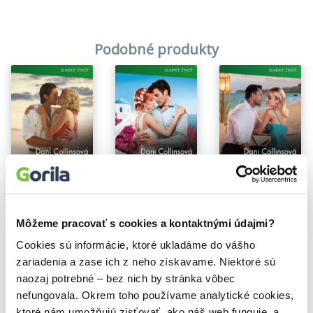
Podobné produkty
Šťastně zmařená svatba
Pomůžeš mi pomstít se!
Co od tebe potřebuji?
Môžeme pracovať s cookies a kontaktnými údajmi?
Dani Collins
Dani Collins
Dani Collins
Cookies sú informácie, ktoré ukladáme do vášho
3,04€
3,04€
3,04€
zariadenia a zase ich z neho získavame. Niektoré sú
naozaj potrebné – bez nich by stránka vôbec
nefungovala. Okrem toho používame analytické cookies,
ktoré nám umožňujú zisťovať, ako náš web funguje, a