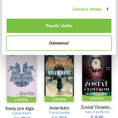
13,76€
11,78€
10,99€
Zobraziť detaily
Povoliť všetko
Ďalšie z kategórie Spoločenská beletria
Odmietnuť
Viac z tejto kategórie
Zostať človekom
Amerikáni
Kvety pre Algernona
Ivana Pajanková
Tomáš Hudák
Daniel Keyes
5,84€