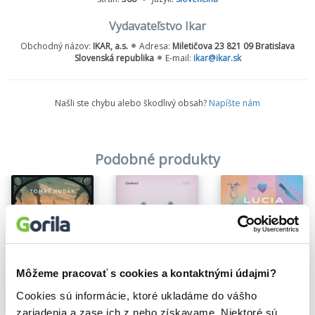
hotelov.
Vydavateľstvo Ikar
Juliette sa už v živote neraz popálila. Dôverovať človeku, ktorý ju
Obchodný názov:
IKAR, a.s.
Adresa:
Miletičova 23 821 09 Bratislava
jediným pohľadom prinúti, aby aj vo svojej kancelárii myslela na
Slovenská republika
E-mail:
ikar@ikar.sk
všetko len nie na prácu, sa zdá nanajvýš nerozumné. Má zahodiť
jedinečnú šancu, ktorá rodinnému podniku zabezpečí slávu a
prosperitu, alebo riskovať na prvý pohľad nemožnú kombináciu
Našli ste chybu alebo škodlivý obsah?
chladného biznisu a spaľujúcej vášne?
Napíšte nám
Podobné produkty
Môžeme pracovať s cookies a kontaktnými údajmi?
Cookies sú informácie, ktoré ukladáme do vášho
zariadenia a zase ich z neho získavame. Niektoré sú