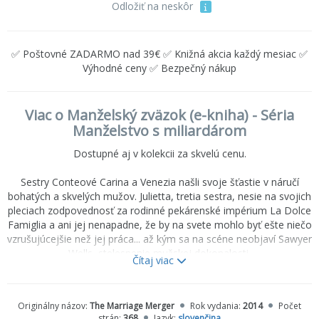
Odložiť na neskôr
✅ Poštovné ZADARMO nad 39€ ✅ Knižná akcia každý mesiac ✅
Výhodné ceny ✅ Bezpečný nákup
Viac o Manželský zväzok (e-kniha) - Séria
Manželstvo s miliardárom
Dostupné aj v kolekcii za skvelú cenu.
Sestry Conteové Carina a Venezia našli svoje šťastie v náručí
bohatých a skvelých mužov. Julietta, tretia sestra, nesie na svojich
pleciach zodpovednosť za rodinné pekárenské impérium La Dolce
Famiglia a ani jej nenapadne, že by na svete mohlo byť ešte niečo
vzrušujúcejšie než jej práca... až kým sa na scéne neobjaví Sawyer
Wells, stelesnenie mužskej dokonalosti.
Čítaj viac
Sawyer naruší pokoj jej bezpečného rodinného prístavu
neodolateľnou ponukou: Juliettin podnik sa môže stať exkluzívnym
Originálny názov:
The Marriage Merger
Rok vydania:
2014
Počet
dodávateľom a partnerom jeho nového medzinárodného reťazca
strán:
368
Jazyk:
slovenčina