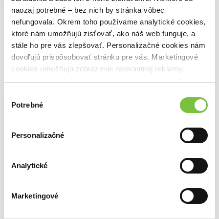
Amerikáni
Kvety pre Algernona
naozaj potrebné – bez nich by stránka vôbec
Dokonalá
Tomáš Hudák
Daniel Keyes
nefungovala. Okrem toho používame analytické cookies,
Lucia Sasková
13,76€
11,78€
10,99€
ktoré nám umožňujú zisťovať, ako náš web funguje, a
stále ho pre vás zlepšovať. Personalizačné cookies nám
dovoľujú prispôsobovať stránku pre vás. Marketingové
cookies umožňujú zobrazenie relevantnej reklamy.
Niektoré údaje zdieľame aj s tretími stranami. Veľmi by
Vybrané pre teba
nám pomohlo, keby sme mohli používať všetky tieto
Výber
cookies.
Potrebné
súhlasu
Personalizačné
Analytické
Marketingové
Amerikáni
Kvety pre Algernona
Dokonalá
Tomáš Hudák
Daniel Keyes
Lucia Sasková