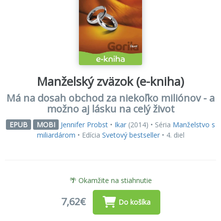
Manželský zväzok (e-kniha)
Má na dosah obchod za niekoľko miliónov - a
možno aj lásku na celý život
Jennifer Probst
•
Ikar
(2014) • Séria
Manželstvo s
EPUB
MOBI
miliardárom
• Edícia
Svetový bestseller
• 4. diel
🌴 Okamžite na stiahnutie
7,62€
Do košíka