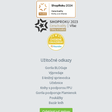
Užitočné odkazy
Gorila BLOGuje
Výpredaje
E-knižný sprievodca
Učebnice
Knihy s podporou FPU
Gorila podporuje Plamienok
Poukážky
Bazár kníh
Odstúpiť od zmluvy