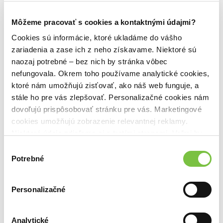
• Komentář Eastwoodova životopisce Richarda Schickela
• 4 dokumenty:
Môžeme pracovať s cookies a kontaktnými údajmi?
- Jak zmáčknout spoušť
Našli ste chybu alebo škodlivý obsah?
Napíšte nám
- Eastwood a další: Film o filmu Nesmiřitelní
Cookies sú informácie, ktoré ukladáme do vášho
- Eastwoodova hvězda
zariadenia a zase ich z neho získavame. Niektoré sú
- Eastwood o Eastwoodovi
naozaj potrebné – bez nich by stránka vôbec
• Klasická Maverickova epizoda Souboj při západu slunce
Ďalšie z kategórie Akčné a dobrodružné
nefungovala. Okrem toho používame analytické cookies,
• Trailer
ktoré nám umožňujú zisťovať, ako náš web funguje, a
Viac z tejto kategórie
stále ho pre vás zlepšovať. Personalizačné cookies nám
dovoľujú prispôsobovať stránku pre vás. Marketingové
cookies umožňujú zobrazenie relevantnej reklamy.
Niektoré údaje zdieľame aj s tretími stranami. Veľmi by
nám pomohlo, keby sme mohli používať všetky tieto
Výber
cookies.
Potrebné
súhlasu
Personalizačné
Blade Runner: Final Cut
Duna: Část druhá Ultra HD Blu-ray
Le Mans ´66 Ultra HD Blu-ray
6,30€
25,60€
14,90€
Analytické