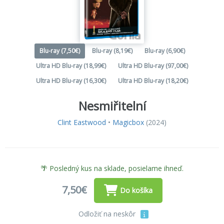
Blu-ray (7,50€)
Blu-ray (8,19€)
Blu-ray (6,90€)
Ultra HD Blu-ray (18,99€)
Ultra HD Blu-ray (97,00€)
Ultra HD Blu-ray (16,30€)
Ultra HD Blu-ray (18,20€)
Nesmiřitelní
Clint Eastwood
•
Magicbox
(2024)
🌴 Posledný kus na sklade, posielame ihneď.
7,50€
Do košíka
Odložiť na neskôr