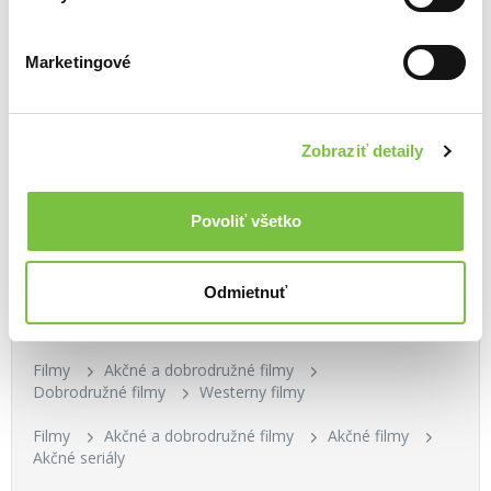
Marketingové
Zaradené v kategóriách
Zobraziť detaily
Filmy
Blu-ray filmy
Ultra HD Blu-ray
Akčné a dobrodružné
Povoliť všetko
Filmy
Blu-ray filmy
Ultra HD Blu-ray
Thrillery a detektívky
Odmietnuť
Filmy
Blu-ray filmy
Blu-ray
Akčné a dobrodružné
Filmy
Akčné a dobrodružné filmy
Dobrodružné filmy
Westerny filmy
Filmy
Akčné a dobrodružné filmy
Akčné filmy
Akčné seriály