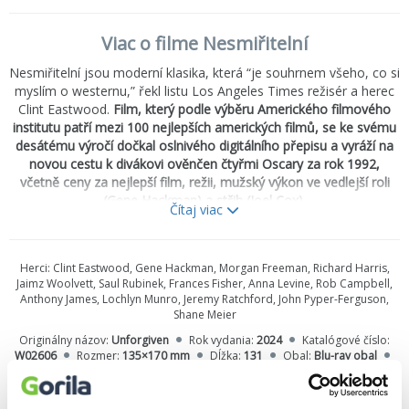
Viac o filme Nesmiřitelní
Nesmiřitelní jsou moderní klasika, která “je souhrnem všeho, co si
myslím o westernu,” řekl listu Los Angeles Times režisér a herec
Clint Eastwood.
Film, který podle výběru Amerického filmového
institutu patří mezi 100 nejlepších amerických filmů, se ke svému
desátému výročí dočkal oslnivého digitálního přepisu a vyráží na
novou cestu k divákovi ověnčen čtyřmi Oscary za rok 1992,
včetně ceny za nejlepší film, režii, mužský výkon ve vedlejší roli
(Gene Hackman) a střih (Joel Cox).
Čítaj viac
Eastwood a Morgan Freeman tu hrají zestárlé pistolníky, kteří se
ještě naposledy chopí zbraní, aby si vysloužili vypsanou odměnu,
Richard Harris ztělesňuje postavu nešťastného nájemného
Herci:
Clint Eastwood, Gene Hackman, Morgan Freeman, Richard Harris,
zabijáka a Hackman je mužem zákona, disponujícím skrytým
Jaimz Woolvett, Saul Rubinek, Frances Fisher, Anna Levine, Rob Campbell,
šarmem... a mrazivou brutalitou.
Anthony James, Lochlyn Munro, Jeremy Ratchford, John Pyper-Ferguson,
Nesmířitelní jsou “
nadčasový western
” (Kenneth Turan, Los
Shane Meier
Angeles Times).
Originálny názov:
Unforgiven
Rok vydania:
2024
Katalógové číslo:
W02606
Rozmer:
135×170 mm
Dĺžka:
131
Obal:
Blu-ray obal
Držitel 4 Oscarů® Nejlepší Film (1992) Nejlepší režie, nejlepší
Titulky:
eské, anglické pro neslyšící, čínské, hebrejské, kantonské, korejské,
střih, nejlepší mužský herecký výkon ve vedlejší roli
maďarské, polské, rumunské, ruské, řecké, thajské, turecké
Jazyk:
Bonusy:
čeština
,
angličtina
,
maďarčina
,
poľština
,
ruština
,
thajčina