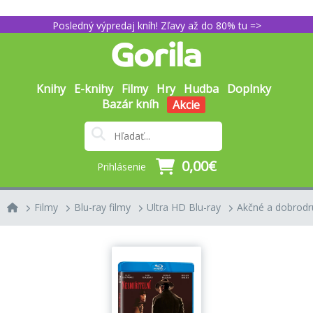
Posledný výpredaj kníh! Zľavy až do 80% tu =>
Knihy
E-knihy
Filmy
Hry
Hudba
Doplnky
Bazár kníh
Akcie
0,00€
Prihlásenie
Filmy
Blu-ray filmy
Ultra HD Blu-ray
Akčné a dobrodr