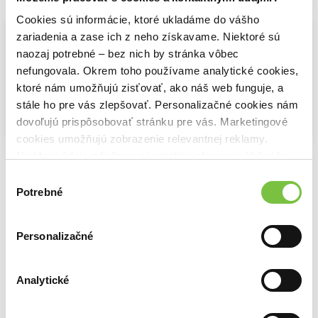
Vybrané pre teba
Cookies sú informácie, ktoré ukladáme do vášho
zariadenia a zase ich z neho získavame. Niektoré sú
naozaj potrebné – bez nich by stránka vôbec
nefungovala. Okrem toho používame analytické cookies,
ktoré nám umožňujú zisťovať, ako náš web funguje, a
stále ho pre vás zlepšovať. Personalizačné cookies nám
dovoľujú prispôsobovať stránku pre vás. Marketingové
Na sklade
cookies umožňujú zobrazenie relevantnej reklamy.
Strážci Galaxie: Volume 3
Big Lebowski
Dannyho parťáci kolekce 1-3.
Niektoré údaje zdieľame aj s tretími stranami. Veľmi by
7,50€
7,50€
20,20€
nám pomohlo, keby sme mohli používať všetky tieto
Výber
cookies.
Potrebné
súhlasu
Personalizačné
Ďalšie z kategórie Akčné a dobrodružné
Viac z tejto kategórie
Analytické