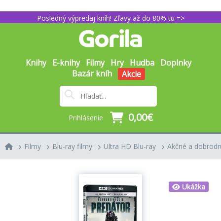
Posledný výpredaj kníh! Zľavy až do 80% tu =>
Knihy
E-knihy
Filmy
Hry
Hudba
Doplnky
Bazár kníh
Akcie
0,00€
Prihlásenie
Filmy
Blu-ray filmy
Ultra HD Blu-ray
Akčné a dobrodr
Ukážka