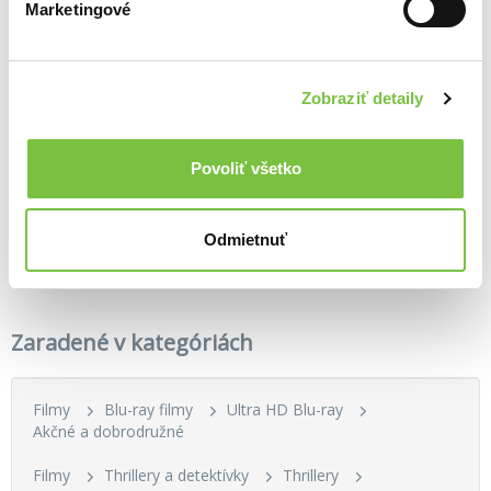
Marketingové
Zobraziť detaily
Povoliť všetko
Blade Runner: Final Cut
Duna: Část druhá Ultra HD Blu-ray
Duna Ultra HD Blu-ray
6,40€
25,60€
18,00€
Odmietnuť
Zaradené v kategóriách
Filmy
Blu-ray filmy
Ultra HD Blu-ray
Akčné a dobrodružné
Filmy
Thrillery a detektívky
Thrillery