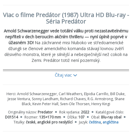
Viac o filme Predátor (1987) Ultra HD Blu-ray -
Séria Predátor
Arnold Schwarzenegger vede totální válku proti nezastavitelnému
nepříteli v dech beroucím akčním thrilleru — nyní úplně poprvé v
úžasném 3D!
Na záchranné misi hluboko ve středoamerické
džungli se členové amerického komanda stávají lovnou zvěří
děsivého monstra, které je silnější a nebezpečnější než cokoli na
Zemi. Predátor totiž není pozemský.
Čítaj viac
Herci:
Arnold Schwarzenegger, Carl Weathers, Elpidia Carrillo, Bill Duke,
Jesse Ventura, Sonny Landham, Richard Chaves, R.G. Armstrong, Shane
Black, Kevin Peter Hall, Sven-Ole Thorsen, Henry Kingi
Originálny názov:
Predator
Rok vydania:
2022
Katalógové číslo:
D01514
Rozmer:
135×170 mm
Dĺžka:
107
Obal:
Blu-ray obal
Titulky:
české, anglické pro neslyšící
Jazyk:
čeština
,
angličtina