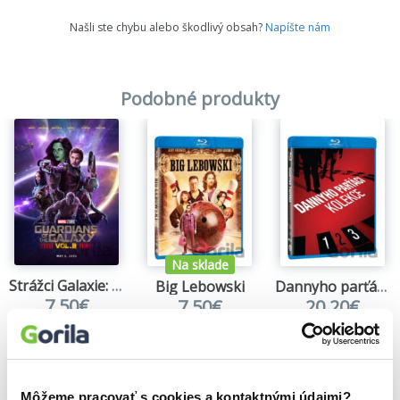
Našli ste chybu alebo škodlivý obsah?
Napíšte nám
Podobné produkty
Na sklade
Strážci Galaxie: Volume 3
Big Lebowski
Dannyho parťáci kolekce 1-3.
7,50€
7,50€
20,20€
Môžeme pracovať s cookies a kontaktnými údajmi?