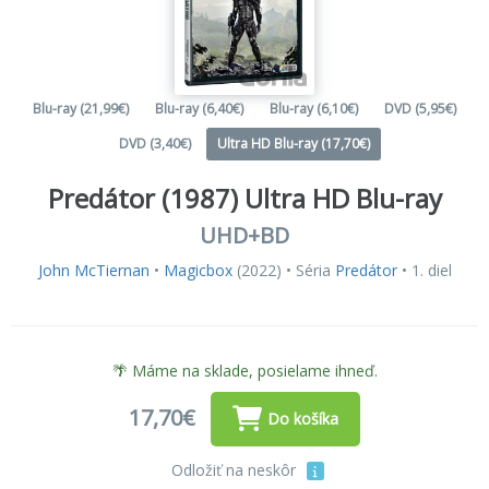
Blu-ray (21,99€)
Blu-ray (6,40€)
Blu-ray (6,10€)
DVD (5,95€)
DVD (3,40€)
Ultra HD Blu-ray (17,70€)
Predátor (1987) Ultra HD Blu-ray
UHD+BD
John McTiernan
•
Magicbox
(2022) • Séria
Predátor
• 1. diel
🌴 Máme na sklade, posielame ihneď.
17,70€
Do košíka
Odložiť na neskôr