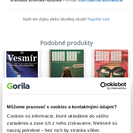
Bratislava Slovenská republika
E-mail:
inzercia@mafraslovakia.sk
Slovensko
Našli ste chybu alebo škodlivý obsah?
Napíšte nám
Podobné produkty
Na sklade
Na sklade
Na sklade
Dobrodruh 2025
Dobrodruh 2026/2027
Vesmír
24,00€
24,99€
15,70€
Môžeme pracovať s cookies a kontaktnými údajmi?
Cookies sú informácie, ktoré ukladáme do vášho
zariadenia a zase ich z neho získavame. Niektoré sú
naozaj potrebné – bez nich by stránka vôbec