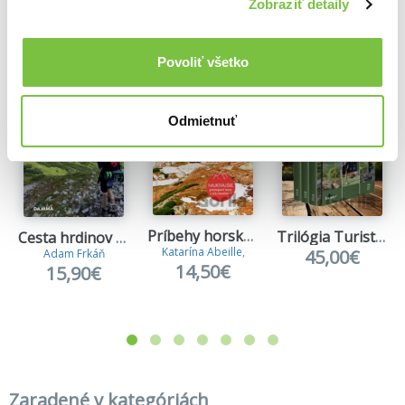
Ďalšie z kategórie Cestopisy z Európy
Zobraziť detaily
Viac z tejto kategórie
Povoliť všetko
Odmietnuť
Príbehy horských chát
Trilógia Turistické Slovensko (v obale)
Cesta hrdinov SNP
Katarína Abeille
,
45,00€
Adam Frkáň
14,50€
15,90€
Zaradené v kategóriách