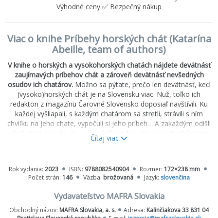
Výhodné ceny ✅ Bezpečný nákup
Viac o knihe Príbehy horských chát (Katarína
Abeille, team of authors)
V knihe o horských a vysokohorských chatách nájdete devätnásť
zaujímavých príbehov chát a zároveň devätnásť nevšedných
osudov ich chatárov.
Možno sa pýtate, prečo len devätnásť, keď
(vysoko)horských chát je na Slovensku viac. Nuž, toľko ich
redaktori z magazínu Čarovné Slovensko doposiaľ navštívili. Ku
každej vyšliapali, s každým chatárom sa stretli, strávili s ním
chvíľku na jeho chate, vypočuli si jeho príbeh… A zakaždým odišli
obohatení o niečo, čo sa len ťažko odovzdáva prostredníctvom
Čítaj viac
obrázkov a písmeniek, ale cítili, že to jednoducho musia poslať
ďalej. Napriek tomu je najlepšie zažiť to na vlastnej koži. Vyjsť
hore, prenocovať v objatí hôr, pozrieť sa na očarujúci západ slnka
Rok vydania:
2023
ISBN:
9788082540904
Rozmer:
172×238 mm
a na fascinujúce svitanie. Vlastne aj preto vznikla táto kniha – aby
Počet strán:
146
Väzba:
brožovaná
Jazyk:
slovenčina
ste pri svojich potulkách po slovenských horách neobišli tieto
pevné majáky v mori skál.
Vydavateľstvo MAFRA Slovakia
Obchodný názov:
MAFRA Slovakia, a. s.
Adresa:
Kalinčiakova 33 831 04
Autori: Katarína Abeille a kolektív autorov magazínu Čarovné