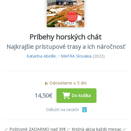
Príbehy horských chát
Najkrajšie prístupové trasy a ich náročnosť
Katarína Abeille
, •
MAFRA Slovakia
(2023)
🍌 Odosielame o 5 dní.
14,50€
Do košíka
Odložiť na neskôr
✅ Poštovné ZADARMO nad 39€ ✅ Knižná akcia každý mesiac ✅