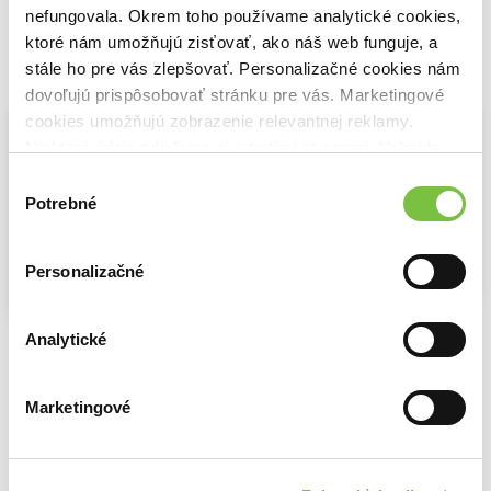
nefungovala. Okrem toho používame analytické cookies,
ktoré nám umožňujú zisťovať, ako náš web funguje, a
stále ho pre vás zlepšovať. Personalizačné cookies nám
Vybrané pre teba
dovoľujú prispôsobovať stránku pre vás. Marketingové
cookies umožňujú zobrazenie relevantnej reklamy.
Niektoré údaje zdieľame aj s tretími stranami. Veľmi by
nám pomohlo, keby sme mohli používať všetky tieto
Výber
cookies.
Potrebné
súhlasu
Personalizačné
Na sklade
Kade? Tade!
Na sklade
Hector
Gréta Čandová
,
Jakub Čaprnka
,
Samo Marec
Sto pod nulou
50,00€
Analytické
Peter Derňár
,
Jakub Filipko
Art Davidson
18,10€
13,90€
Marketingové