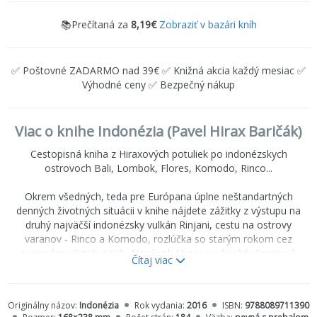
📚Prečítaná za
8,19€
Zobraziť v bazári kníh
✅ Poštovné ZADARMO nad 39€ ✅ Knižná akcia každý mesiac ✅
Výhodné ceny ✅ Bezpečný nákup
Viac o knihe Indonézia (Pavel Hirax Baričák)
Cestopisná kniha z Hiraxových potuliek po indonézskych
ostrovoch Bali, Lombok, Flores, Komodo, Rinco...
Okrem všedných, teda pre Európana úplne neštandartných
denných životných situácii v knihe nájdete zážitky z výstupu na
druhý najväčší indonézsky vulkán Rinjani, cestu na ostrovy
varanov - Rinco a Komodo, rozlúčka so starým rokom cez
ceremóniu Ogoh-ogoh, Nový rok Nyepi, vodopády Senaru či
Čítaj viac
Cunca Wulang, ostrovy Moyo, Laba, Kalong, tanec Kečak či
predstavenie o Barongovi, hinduistické chrámy Pura Tirta Empul,
Pura Taman Ayun či Tanat Lot, jazero Batur...
Originálny názov:
Indonézia
Rok vydania:
2016
ISBN:
9788089711390