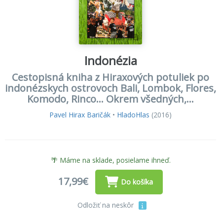
Indonézia
Cestopisná kniha z Hiraxových potuliek po
indonézskych ostrovoch Bali, Lombok, Flores,
Komodo, Rinco... Okrem všedných,...
Pavel Hirax Baričák
•
HladoHlas
(2016)
🌴 Máme na sklade, posielame ihneď.
17,99€
Do košíka
Odložiť na neskôr