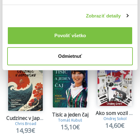
Zobraziť detaily
Ďalšie z kategórie Cestopisy z Ázie
Povoliť všetko
Viac z tejto kategórie
Odmietnuť
Ako som vozil Kórejcov
Tisíc a jeden čaj
Cudzinec v Japonsku
Ondrej Sokol
Tomáš Kubuš
Chris Broad
14,60€
15,10€
14,93€