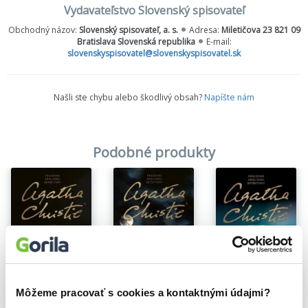
mu prezradí, že záhadný X je jeden z hotelových hostí. Poirot,
Vydavateľstvo Slovenský spisovateľ
sužovaný ťažkou artritídou, si čoraz naliehavejšie uvedomuje, že
Obchodný názov:
Slovenský spisovateľ, a. s.
Adresa:
Miletičova 23 821 09
ak chce zabrániť ďalšej vražde, musí rýchlo konať, aj keby mal pri
Bratislava Slovenská republika
E-mail:
tom riskovať vlastný život...
slovenskyspisovatel@slovenskyspisovatel.sk
Našli ste chybu alebo škodlivý obsah?
Napíšte nám
Podobné produkty
Môžeme pracovať s cookies a kontaktnými údajmi?