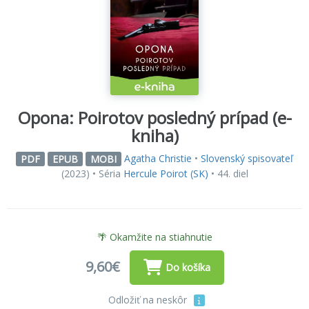
Opona: Poirotov posledný prípad (e-
kniha)
Agatha Christie
•
Slovenský spisovateľ
PDF
EPUB
MOBI
(2023) • Séria
Hercule Poirot (SK)
• 44. diel
🌴 Okamžite na stiahnutie
9,60€
Do košíka
Odložiť na neskôr