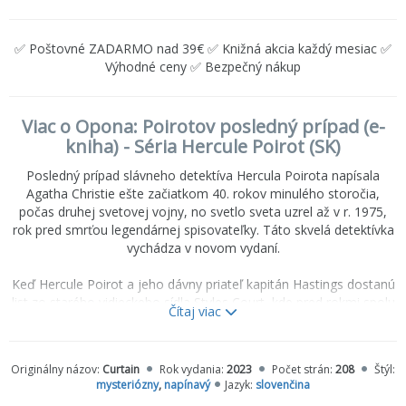
✅ Poštovné ZADARMO nad 39€ ✅ Knižná akcia každý mesiac ✅
Výhodné ceny ✅ Bezpečný nákup
Viac o Opona: Poirotov posledný prípad (e-
kniha) - Séria Hercule Poirot (SK)
Posledný prípad slávneho detektíva Hercula Poirota napísala
Agatha Christie ešte začiatkom 40. rokov minulého storočia,
počas druhej svetovej vojny, no svetlo sveta uzrel až v r. 1975,
rok pred smrťou legendárnej spisovateľky. Táto skvelá detektívka
vychádza v novom vydaní.
Keď Hercule Poirot a jeho dávny priateľ kapitán Hastings dostanú
list zo starého vidieckeho sídla Styles Court, kde pred rokmi spolu
Čítaj viac
vyriešili prvý prípad vraždy, obaja majú pocit, že je to osud, a bez
váhania sa tam vyberú. Na zámku Styles, ktorý jeho noví majitelia
zmenili na súkromný hotel, došlo už k piatim úmrtiam a slávny
Originálny názov:
Curtain
Rok vydania:
2023
Počet strán:
208
Štýl:
detektív čoskoro príde na to, že majú do činenia s chladnokrvným
mysteriózny
,
napínavý
Jazyk:
slovenčina
sériovým vrahom. Jeho identitu však neodhalí ani Hastingsovi, iba