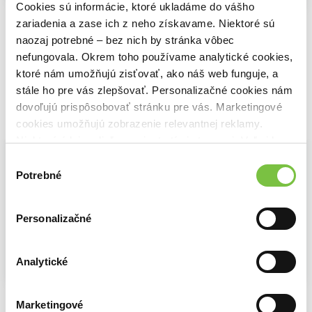
Cookies sú informácie, ktoré ukladáme do vášho
Skúška neviny
Záhada modrého vlaku
Jed v šampanskom
zariadenia a zase ich z neho získavame. Niektoré sú
Agatha Christie
Agatha Christie
Agatha Christie
naozaj potrebné – bez nich by stránka vôbec
10,20€
9,60€
9,60€
nefungovala. Okrem toho používame analytické cookies,
ktoré nám umožňujú zisťovať, ako náš web funguje, a
stále ho pre vás zlepšovať. Personalizačné cookies nám
dovoľujú prispôsobovať stránku pre vás. Marketingové
Vybrané pre teba
cookies umožňujú zobrazenie relevantnej reklamy.
Niektoré údaje zdieľame aj s tretími stranami. Veľmi by
nám pomohlo, keby sme mohli používať všetky tieto
Výber
cookies.
Potrebné
súhlasu
Personalizačné
Analytické
Záhada modrého vlaku
Veľká štvorka
Jed v šampanskom
Marketingové
Agatha Christie
Agatha Christie