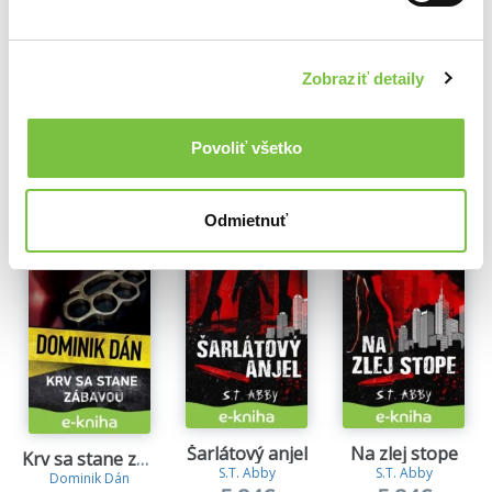
Agatha Christie
9,60€
9,60€
9,60€
Zobraziť detaily
Ďalšie z kategórie Detektívky a krimi knihy
Povoliť všetko
Viac z tejto kategórie
Odmietnuť
Šarlátový anjel
Na zlej stope
Krv sa stane zábavou
S.T. Abby
S.T. Abby
Dominik Dán