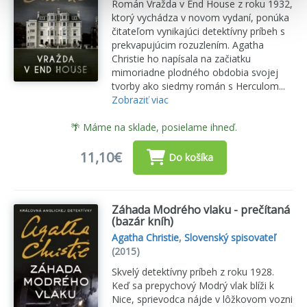
Román Vražda v End House z roku 1932,
ktorý vychádza v novom vydaní, ponúka
čitateľom vynikajúci detektívny príbeh s
prekvapujúcim rozuzlením. Agatha
Christie ho napísala na začiatku
mimoriadne plodného obdobia svojej
tvorby ako siedmy román s Herculom...
Zobraziť viac
🌴 Máme na sklade, posielame ihneď.
11,10€
Do košíka
Záhada Modrého vlaku - prečítaná
(bazár kníh)
Agatha Christie
,
Slovenský spisovateľ
(2015)
Skvelý detektívny príbeh z roku 1928.
Keď sa prepychový Modrý vlak blíži k
Nice, sprievodca nájde v lôžkovom vozni