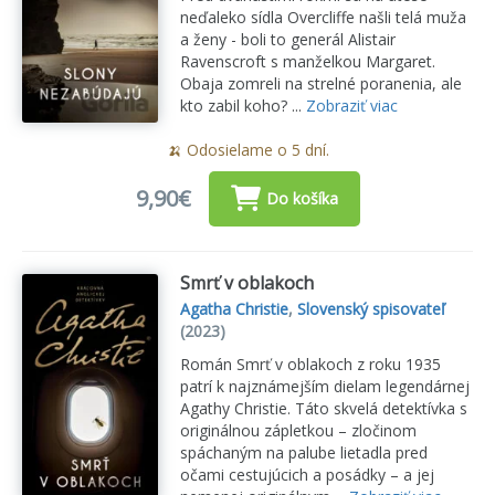
neďaleko sídla Overcliffe našli telá muža
a ženy - boli to generál Alistair
Ravenscroft s manželkou Margaret.
Obaja zomreli na strelné poranenia, ale
kto zabil koho? ...
Zobraziť viac
🍌 Odosielame o 5 dní.
9,90€
Do košíka
Smrť v oblakoch
Agatha Christie
,
Slovenský spisovateľ
(2023)
Román Smrť v oblakoch z roku 1935
patrí k najznámejším dielam legendárnej
Agathy Christie. Táto skvelá detektívka s
originálnou zápletkou – zločinom
spáchaným na palube lietadla pred
očami cestujúcich a posádky – a jej