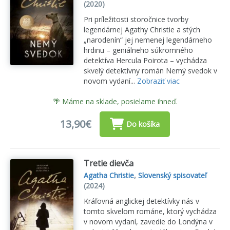
(2020)
Pri príležitosti storočnice tvorby
legendárnej Agathy Christie a stých
„narodenín“ jej nemenej legendárneho
hrdinu – geniálneho súkromného
detektíva Hercula Poirota – vychádza
skvelý detektívny román Nemý svedok v
novom vydaní...
Zobraziť viac
🌴 Máme na sklade, posielame ihneď.
13,90€
Do košíka
Tretie dievča
Agatha Christie
,
Slovenský spisovateľ
(2024)
Kráľovná anglickej detektívky nás v
tomto skvelom románe, ktorý vychádza
v novom vydaní, zavedie do Londýna v