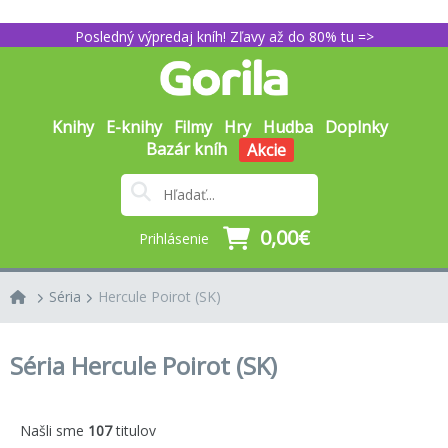
Posledný výpredaj kníh! Zľavy až do 80% tu =>
Knihy
E-knihy
Filmy
Hry
Hudba
Doplnky
Bazár kníh
Akcie
0,00€
Prihlásenie
Séria
Hercule Poirot (SK)
Séria Hercule Poirot (SK)
Našli sme
107
titulov