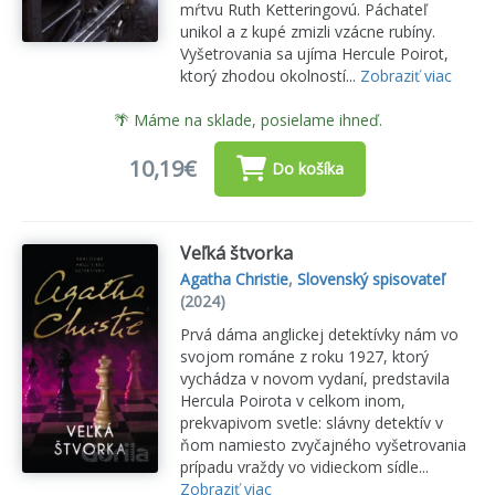
mŕtvu Ruth Ketteringovú. Páchateľ
unikol a z kupé zmizli vzácne rubíny.
Vyšetrovania sa ujíma Hercule Poirot,
ktorý zhodou okolností...
Zobraziť viac
🌴 Máme na sklade, posielame ihneď.
10,19€
Do košíka
Veľká štvorka
Agatha Christie
,
Slovenský spisovateľ
(2024)
Prvá dáma anglickej detektívky nám vo
svojom románe z roku 1927, ktorý
vychádza v novom vydaní, predstavila
Hercula Poirota v celkom inom,
prekvapivom svetle: slávny detektív v
ňom namiesto zvyčajného vyšetrovania
prípadu vraždy vo vidieckom sídle...
Zobraziť viac