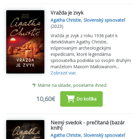
Vražda je zvyk
Agatha Christie
,
Slovenský spisovateľ
(2023)
Vražda je zvyk z roku 1936 patrí k
detektívkam Agathy Christie,
inšpirovaným archeologickými
expedíciami, ktoré legendárna
spisovateľka podnikla so svojím druhým
manželom Maxom Mallowanom...
Zobraziť viac
🌴 Máme na sklade, posielame ihneď.
10,60€
Do košíka
Nemý svedok - prečítaná (bazár
kníh)
Agatha Christie
,
Slovenský spisovateľ