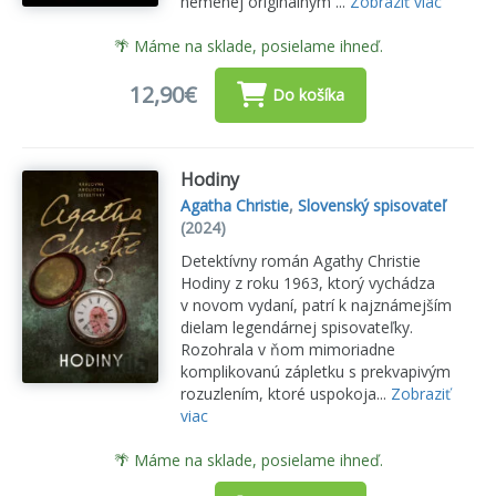
nemenej originálnym ...
Zobraziť viac
🌴 Máme na sklade, posielame ihneď.
12,90€
Do košíka
Hodiny
Agatha Christie
,
Slovenský spisovateľ
(2024)
Detektívny román Agathy Christie
Hodiny z roku 1963, ktorý vychádza
v novom vydaní, patrí k najznámejším
dielam legendárnej spisovateľky.
Rozohrala v ňom mimoriadne
komplikovanú zápletku s prekvapivým
rozuzlením, ktoré uspokoja...
Zobraziť
viac
🌴 Máme na sklade, posielame ihneď.