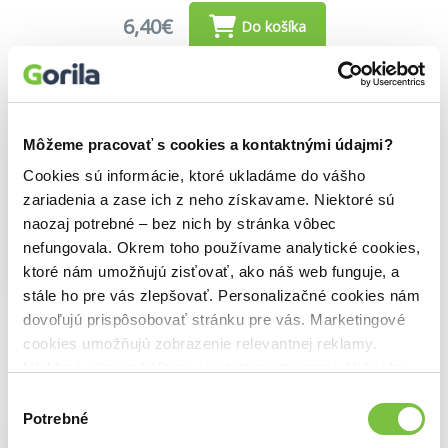
6,40€
Do košíka
Opona
Agatha Christie
,
Slovenský spisovateľ
Môžeme pracovať s cookies a kontaktnými údajmi?
(2023)
Poirotov posledný prípad
Cookies sú informácie, ktoré ukladáme do vášho
Posledný prípad slávneho detektíva
zariadenia a zase ich z neho získavame. Niektoré sú
Hercula Poirota napísala Agatha Christie
naozaj potrebné – bez nich by stránka vôbec
ešte začiatkom 40. rokov minulého
nefungovala. Okrem toho používame analytické cookies,
storočia, počas druhej svetovej vojny, ...
ktoré nám umožňujú zisťovať, ako náš web funguje, a
Zobraziť viac
stále ho pre vás zlepšovať. Personalizačné cookies nám
🌴 Máme na sklade, posielame ihneď.
dovoľujú prispôsobovať stránku pre vás. Marketingové
cookies umožňujú zobrazenie relevantnej reklamy.
11,40€
Do košíka
Niektoré údaje zdieľame aj s tretími stranami. Veľmi by
nám pomohlo, keby sme mohli používať všetky tieto
Výber
cookies.
Potrebné
súhlasu
Smrť pri bazéne - prečítaná (bazár