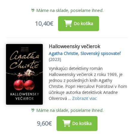
🌴 Máme na sklade, posielame ihneď.
10,40€
Do košíka
Halloweensky večierok
Agatha Christie
,
Slovenský spisovateľ
(2023)
Vynikajúci detektívny román
Halloweensky večierok z roku 1969, je
jednou z posledných kníh Agathy
Christie. Popri Herculovi Poirotovi v ňom
účinkuje autorka detektívok Ariadne
Oliverová ...
Zobraziť viac
🌴 Máme na sklade, posielame ihneď.
9,60€
Do košíka