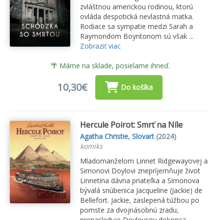
zvláštnou americkou rodinou, ktorú
ovláda despotická nevlastná matka.
Rodiace sa sympatie medzi Sarah a
Raymondom Boyntonom sú však ...
Zobraziť viac
🌴 Máme na sklade, posielame ihneď.
10,30€
Do košíka
Hercule Poirot: Smrť na Níle
Agatha Christie
,
Slovart
(2024)
komiks
Mladomanželom Linnet Ridgewayovej a
Simonovi Doylovi znepríjemňuje život
Linnetina dávna priateľka a Simonova
bývalá snúbenica Jacqueline (Jackie) de
Bellefort. Jackie, zaslepená túžbou po
pomste za dvojnásobnú zradu,
prenasleduje Doylovcov dokonca...