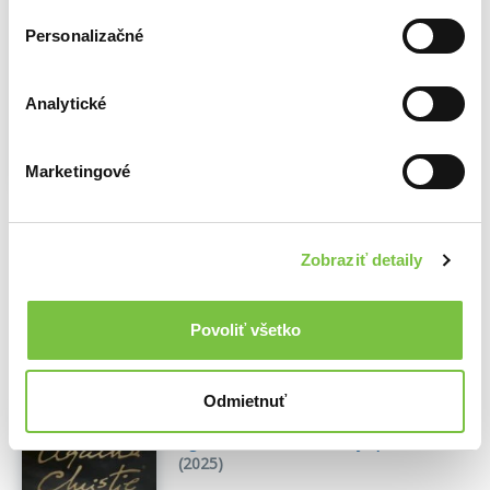
kníh)
Agatha Christie
,
Slovenský spisovateľ
Personalizačné
(2016)
Vynikajúci detektívny román Agathy
Analytické
Christie vychádza prvý raz v slovenskom
preklade v roku, keď si pripomíname 70.
výročie jeho vzniku. Keď sa slávny
Marketingové
detektív Hercule Poirot dostaví do
vidieckeho sídla, kam ho pozvala
výstredná lady Angkatellová...
Zobraziť
viac
Zobraziť detaily
🌴 Máme na sklade, posielame ihneď.
6,90€
Povoliť všetko
Do košíka
Odmietnuť
Vražda v End House
Agatha Christie
,
Slovenský spisovateľ
(2025)