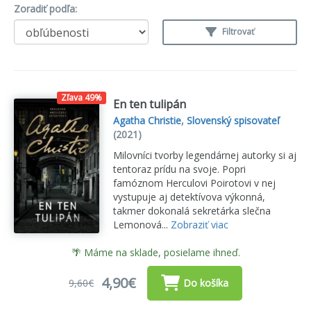
Zoradiť podľa:
Filtrovať
Zľava 49%
En ten tulipán
Agatha Christie
,
Slovenský spisovateľ
(2021)
Milovníci tvorby legendárnej autorky si aj
tentoraz prídu na svoje. Popri
famóznom Herculovi Poirotovi v nej
vystupuje aj detektívova výkonná,
takmer dokonalá sekretárka slečna
Lemonová...
Zobraziť viac
🌴 Máme na sklade, posielame ihneď.
4,90€
9,60€
Do košíka