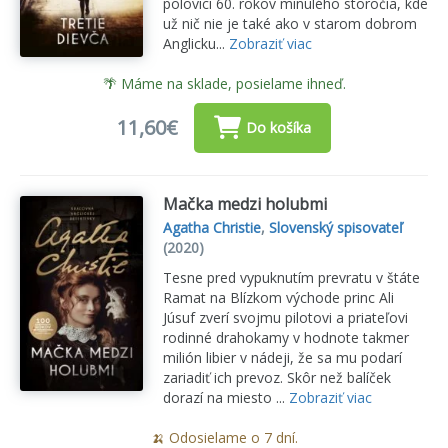
polovici 60. rokov minulého storočia, kde
už nič nie je také ako v starom dobrom
Anglicku...
Zobraziť viac
🌴 Máme na sklade, posielame ihneď.
11,60€
Do košíka
Mačka medzi holubmi
Agatha Christie
,
Slovenský spisovateľ
(2020)
Tesne pred vypuknutím prevratu v štáte
Ramat na Blízkom východe princ Ali
Júsuf zverí svojmu pilotovi a priateľovi
rodinné drahokamy v hodnote takmer
milión libier v nádeji, že sa mu podarí
zariadiť ich prevoz. Skôr než balíček
dorazí na miesto ...
Zobraziť viac
🍌 Odosielame o 7 dní.