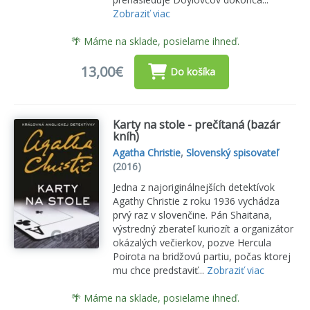
Zobraziť viac
🌴 Máme na sklade, posielame ihneď.
13,00€
Do košíka
Karty na stole - prečítaná (bazár
kníh)
Agatha Christie
,
Slovenský spisovateľ
(2016)
Jedna z najoriginálnejších detektívok
Agathy Christie z roku 1936 vychádza
prvý raz v slovenčine. Pán Shaitana,
výstredný zberateľ kuriozít a organizátor
okázalých večierkov, pozve Hercula
Poirota na bridžovú partiu, počas ktorej
mu chce predstaviť...
Zobraziť viac
🌴 Máme na sklade, posielame ihneď.