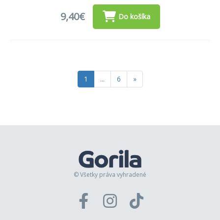
9,40€
Do košíka
1
...
6
»
© Všetky práva vyhradené