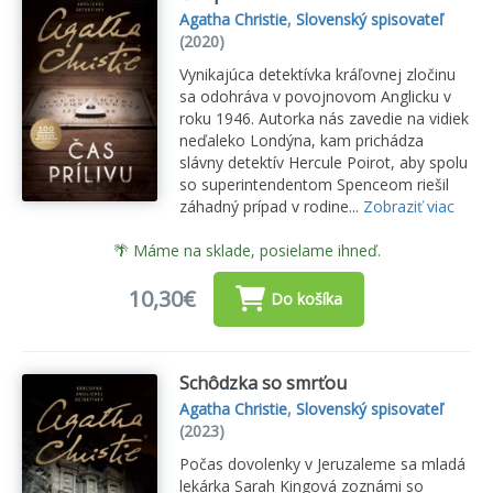
Agatha Christie
,
Slovenský spisovateľ
(2020)
Vynikajúca detektívka kráľovnej zločinu
sa odohráva v povojnovom Anglicku v
roku 1946. Autorka nás zavedie na vidiek
neďaleko Londýna, kam prichádza
slávny detektív Hercule Poirot, aby spolu
so superintendentom Spenceom riešil
záhadný prípad v rodine...
Zobraziť viac
🌴 Máme na sklade, posielame ihneď.
10,30€
Do košíka
Schôdzka so smrťou
Agatha Christie
,
Slovenský spisovateľ
(2023)
Počas dovolenky v Jeruzaleme sa mladá
lekárka Sarah Kingová zoznámi so