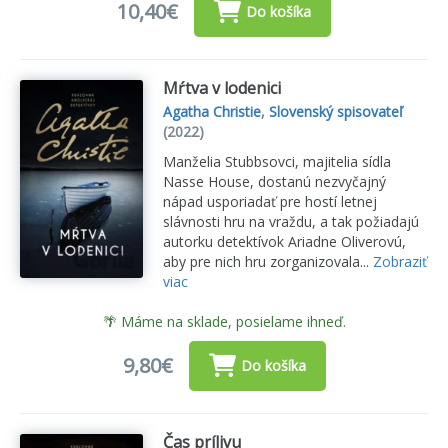
10,40€
Do košíka
Mŕtva v lodenici
Agatha Christie
,
Slovenský spisovateľ
(2022)
Manželia Stubbsovci, majitelia sídla
Nasse House, dostanú nezvyčajný
nápad usporiadať pre hostí letnej
slávnosti hru na vraždu, a tak požiadajú
autorku detektívok Ariadne Oliverovú,
aby pre nich hru zorganizovala...
Zobraziť
viac
🌴 Máme na sklade, posielame ihneď.
9,80€
Do košíka
Čas prílivu