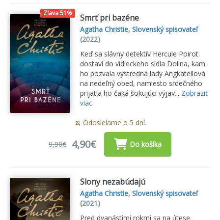
Zľava 51%
Smrť pri bazéne
Agatha Christie
,
Slovenský spisovateľ
(2022)
Keď sa slávny detektív Hercule Poirot
dostaví do vidieckeho sídla Dolina, kam
ho pozvala výstredná lady Angkatellová
na nedeľný obed, namiesto srdečného
prijatia ho čaká šokujúci výjav...
Zobraziť
viac
🍌 Odosielame o 5 dní.
4,90€
9,90€
Do košíka
Slony nezabúdajú
Agatha Christie
,
Slovenský spisovateľ
(2021)
Pred dvanástimi rokmi sa na útese