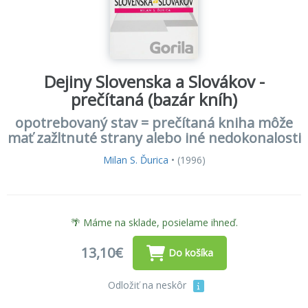
Dejiny Slovenska a Slovákov -
prečítaná (bazár kníh)
opotrebovaný stav = prečítaná kniha môže
mať zažltnuté strany alebo iné nedokonalosti
Milan S. Ďurica
•
(1996)
🌴 Máme na sklade, posielame ihneď.
13,10€
Do košíka
Odložiť na neskôr