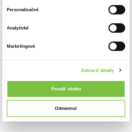
Personalizačné
Ďalšie z kategórie Historické knihy
Analytické
Viac z tejto kategórie
Marketingové
Zobraziť detaily
Povoliť všetko
Civilizácia
39,42€
Severská mytológia
Súboj s láskou
Odmietnuť
Neil Gaiman
Jana Pronská
7,70€
7,90€