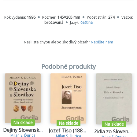
Rok vydania:
1996
Rozmer:
145×205 mm
Počet strán:
274
Väzba:
brožovaná
Jazyk:
čeština
Našli ste chybu alebo škodlivý obsah?
Napíšte nám
Podobné produkty
Na sklade
Na sklade
Na sklade
Dejiny Slovenska a Slovákov
Jozef Tiso (1887-1947)
Židia zo Slovenska v dejinách kultúry a vedy
Milan S. Ďurica
Milan S. Ďurica
Milan S. Ďurica