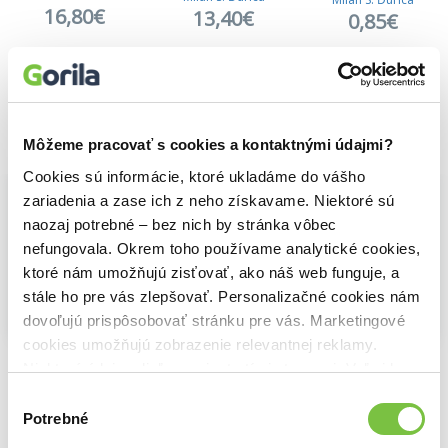
16,80€
13,40€
0,85€
Môžeme pracovať s cookies a kontaktnými údajmi?
Vybrané pre teba
Cookies sú informácie, ktoré ukladáme do vášho
zariadenia a zase ich z neho získavame. Niektoré sú
naozaj potrebné – bez nich by stránka vôbec
nefungovala. Okrem toho používame analytické cookies,
ktoré nám umožňujú zisťovať, ako náš web funguje, a
stále ho pre vás zlepšovať. Personalizačné cookies nám
dovoľujú prispôsobovať stránku pre vás. Marketingové
Na sklade
Na sklade
Na sklade
cookies umožňujú zobrazenie relevantnej reklamy.
Dejiny Slovenska a Slovákov
Kde si sa vydala, tam si mlieko pýtaj
Jozef Tiso (1887-1947)
Niektoré údaje zdieľame aj s tretími stranami. Veľmi by
Milan S. Ďurica
Júlia Marcinová
Milan S. Ďurica
nám pomohlo, keby sme mohli používať všetky tieto
16,80€
16,30€
13,40€
Výber
cookies.
Potrebné
súhlasu