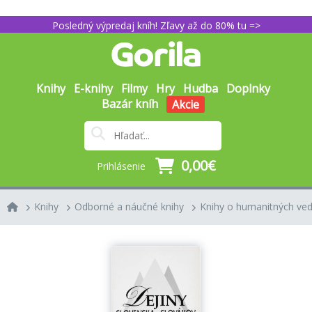
Posledný výpredaj kníh! Zľavy až do 80% tu =>
Knihy
E-knihy
Filmy
Hry
Hudba
Doplnky
Bazár kníh
Akcie
0,00€
Prihlásenie
Knihy
Odborné a náučné knihy
Knihy o humanitných ve