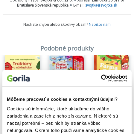
Obchodný názov:
Svojtka & Co., s.r.o.
Adresa:
Zámocká 30 811 01
Bratislava Slovenská republika
E-mail:
svojtka@svojtka.sk
Našli ste chybu alebo škodlivý obsah?
Napíšte nám
Podobné produkty
Na sklade
Na sklade
Všetko, čo jazdí
Môžeme pracovať s cookies a kontaktnými údajmi?
Farma
13,90€
Na sklade
6,80€
Cookies sú informácie, ktoré ukladáme do vášho
Moje prvé samolepkovanie - Traktory a nákladiaky
zariadenia a zase ich z neho získavame. Niektoré sú
3,80€
naozaj potrebné – bez nich by stránka vôbec
nefungovala. Okrem toho používame analytické cookies,