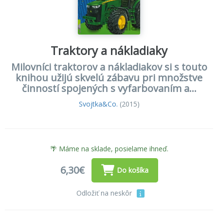
Traktory a nákladiaky
Milovníci traktorov a nákladiakov si s touto
knihou užijú skvelú zábavu pri množstve
činností spojených s vyfarbovaním a...
Svojtka&Co.
(2015)
🌴 Máme na sklade, posielame ihneď.
6,30€
Do košíka
Odložiť na neskôr