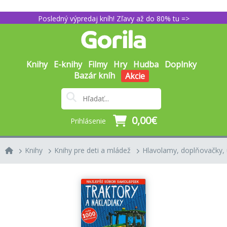
Posledný výpredaj kníh! Zľavy až do 80% tu =>
Knihy
E-knihy
Filmy
Hry
Hudba
Doplnky
Bazár kníh
Akcie
0,00€
Prihlásenie
Knihy
Knihy pre deti a mládež
Hlavolamy, doplňovačky, 