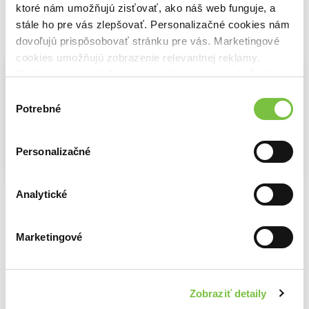
ktoré nám umožňujú zisťovať, ako náš web funguje, a
stále ho pre vás zlepšovať. Personalizačné cookies nám
dovoľujú prispôsobovať stránku pre vás. Marketingové
Vybrané pre teba
cookies umožňujú zobrazenie relevantnej reklamy.
Niektoré údaje zdieľame aj s tretími stranami. Veľmi by
nám pomohlo, keby sme mohli používať všetky tieto
Výber
cookies.
Potrebné
súhlasu
Personalizačné
Na sklade
Na sklade
Na sklade
Záchranári
Práca hasičov + 120 nálepiek
Svítící samolepky Doprava
Analytické
2,90€
4,20€
4,80€
Marketingové
Ďalšie z kategórie Samolepky pre deti
Zobraziť detaily