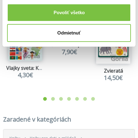
Viac z tejto kategórie
Povoliť všetko
Odmietnuť
Červená Čiapočka
7,90€
Vlajky sveta: Kniha s nálepkami
Zvieratá
4,30€
14,50€
Zaradené v kategóriách