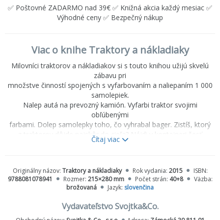
✅ Poštovné ZADARMO nad 39€ ✅ Knižná akcia každý mesiac ✅
Výhodné ceny ✅ Bezpečný nákup
Viac o knihe Traktory a nákladiaky
Milovníci traktorov a nákladiakov si s touto knihou užijú skvelú
zábavu pri
množstve činností spojených s vyfarbovaním a naliepaním 1 000
samolepiek.
Nalep autá na prevozný kamión. Vyfarbi traktor svojimi
obľúbenými
farbami. Dolep samolepky toho, čo vyhrabal bager. Zistíš, ktorý
z traktorov dôjde najskôr do cieľa? Nájdi v kontajneri šesť
Čítaj viac
predmetov... Uži
si skvelú zábavu pri množstve činností spojených s vyfarbovaním,
doplňovaním a naliepaním viac ako 1 000 samolepiek do tejto
Originálny názov:
Traktory a nákladiaky
Rok vydania:
2015
ISBN:
knižky plnej
9788081078941
Rozmer:
215×280 mm
Počet strán:
40+8
Väzba:
traktorov a nákladiakov, ktoré si môžeš nalepiť buď priamo do
brožovaná
Jazyk:
slovenčina
tejto knihy,
alebo kamkoľvek budeš chcieť!
Vydavateľstvo Svojtka&Co.