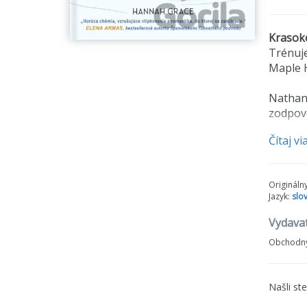
Krasoko
Trénuje
Maple H
Nathan 
zodpove
Čítaj vi
Keď jed
následn
Origináln
Obaja z
Jazyk:
slo
Vydava
Obchodný
Našli st