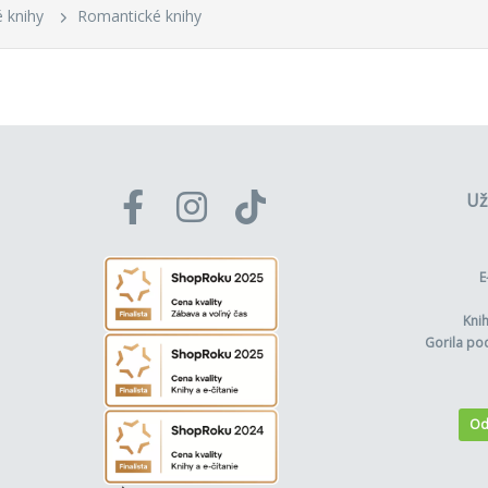
 knihy
Romantické knihy
Už
E
Kni
Gorila po
Od