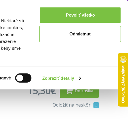
Akcie a zľavy
0,00€
Povoliť všetko
Prihlásenie
 Niektoré sú
cké cookies,
Odmietnuť
lizačné
ár kníh)
brazenie
o, keby sme
ngové
Zobraziť detaily
15,30€
Do košíka
Odložiť na neskôr