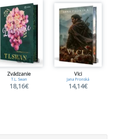
Zvádzanie
Vlci
Nedoroz
T.L. Swan
Jana Pronská
Vi Kee
18,16€
14,14€
13,