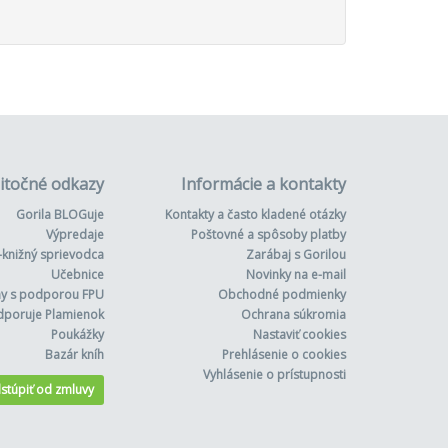
itočné odkazy
Informácie a kontakty
Gorila BLOGuje
Kontakty a často kladené otázky
Výpredaje
Poštovné a spôsoby platby
-knižný sprievodca
Zarábaj s Gorilou
Učebnice
Novinky na e-mail
hy s podporou FPU
Obchodné podmienky
dporuje Plamienok
Ochrana súkromia
Poukážky
Nastaviť cookies
Bazár kníh
Prehlásenie o cookies
Vyhlásenie o prístupnosti
stúpiť od zmluvy