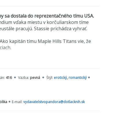
aby sa dostala do reprezentačného tímu USA.
endium vďaka miestu v korčuliarskom tíme
neustále pracujú. Stassie prichádza vyhrať.
ko kapitán tímu Maple Hills Titans vie, že
ciach.
adovú plochu a Anastasiin partner sa
neho trénera za ešte desivejšiu trénerku.
rán:
416
Väzba:
pevná
Štýl:
erotický
,
romantický
jistov rada, tak na tom nezáleží... však?
blika
E-mail:
vydavatelstvopandora@dotlacknih.sk