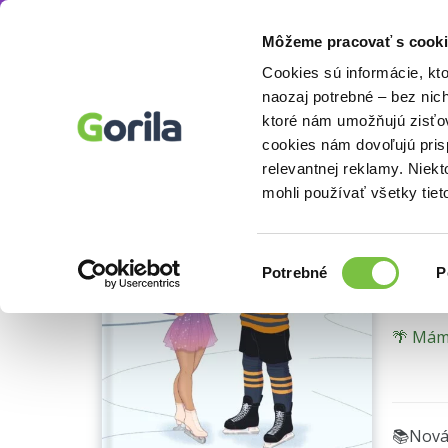
Môžeme pracovať s cooki
Knihy
Beletria knihy
Romantické a erotick
Knihy
E-knihy
Filmy
Cookies sú informácie, kt
naozaj potrebné – bez nic
ktoré nám umožňujú zisťov
Ice
cookies nám dovoľujú pri
relevantnej reklamy. Niek
výbor
mohli používať všetky tiet
Hannah
Výber
Potrebné
P
súhlasu
🌴 Máme
📚Nová