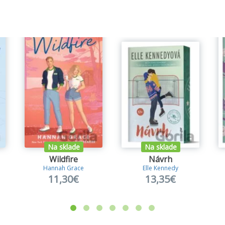
Na sklade
Na sklade
Wildfire
Návrh
Hannah Grace
Elle Kennedy
11,30€
13,35€