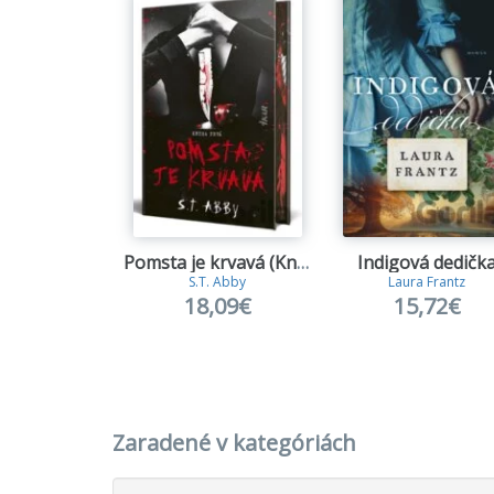
Pomsta je krvavá (Kniha prvá)
Indigová dedičk
S.T. Abby
Laura Frantz
18,09€
15,72€
Zaradené v kategóriách