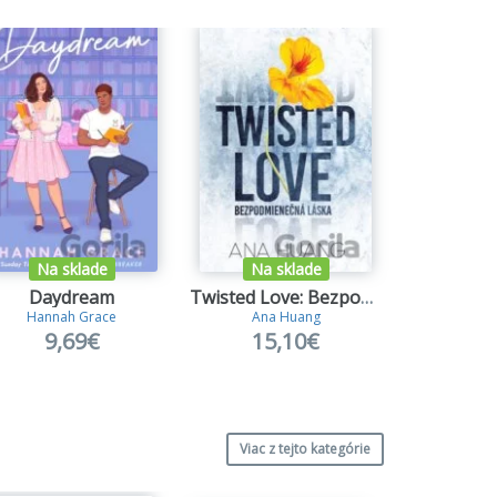
Na sklade
Na sklade
Na s
Daydream
Twisted Love: Bezpodmienečná láska
Hannah Grace
Ana Huang
H.D. 
9,69€
15,10€
17
Viac z tejto kategórie