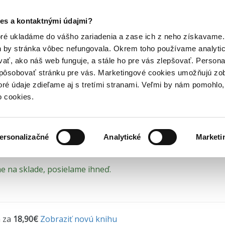
Posledný výpredaj kníh! Zľavy až do 80% tu =>
es a kontaktnými údajmi?
é knihy
Romantické knihy
Icebreaker
Hry
Hudba
Doplnky
Bazár kníh
oré ukladáme do vášho zariadenia a zase ich z neho získavame.
h by stránka vôbec nefungovala. Okrem toho používame analyti
ať, ako náš web funguje, a stále ho pre vás zlepšovať. Persona
breaker - prečítaná (baz
spôsobovať stránku pre vás. Marketingové cookies umožňujú zo
toré údaje zdieľame aj s tretími stranami. Veľmi by nám pomohl
ný stav = prečítaná kniha bez poškodenia
o cookies.
 Grace
•
Pandora
(2023) • Séria
Maple Hills (SK)
• 1. diel
ersonalizačné
Analytické
Marketi
 na sklade, posielame ihneď.
 za
18,90€
Zobraziť novú knihu