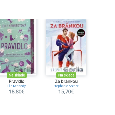
Na sklade
Na sklade
Na s
Pravidlo
Za bránkou
Elle Kennedy
Stephanie Archer
Liz T
18,80€
15,70€
15