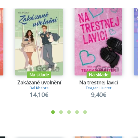
Na sklade
Na sklade
Zakázané uvolnění
Na trestnej lavici
Bal Khabra
Teagan Hunter
14,10€
9,40€