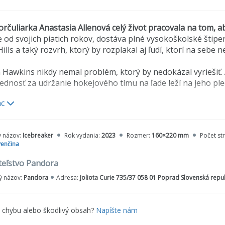
rčuliarka Anastasia Allenová celý život pracovala na tom, 
 od svojich piatich rokov, dostáva plné vysokoškolské štip
ills a taký rozvrh, ktorý by rozplakal aj ľudí, ktorí na sebe 
Hawkins nikdy nemal problém, ktorý by nedokázal vyriešiť. A
dnosť za udržanie hokejového tímu na ľade leží na jeho ple
ac
no nedorozumenie spôsobí, že sa dva tímy musia podeliť o ľ
e zraní, Nate vymení hokejku za obtiahnuté oblečenie a prís
y názov:
Icebreaker
Rok vydania:
2023
Rozmer:
160×220 mm
Počet st
isťujú, že sú k sebe pripútaní, ale keďže Anastasia nemá hoke
venčina
teľstvo Pandora
 názov:
Pandora
Adresa:
Joliota Curie 735/37 058 01 Poprad Slovenská repu
e chybu alebo škodlivý obsah?
Napíšte nám