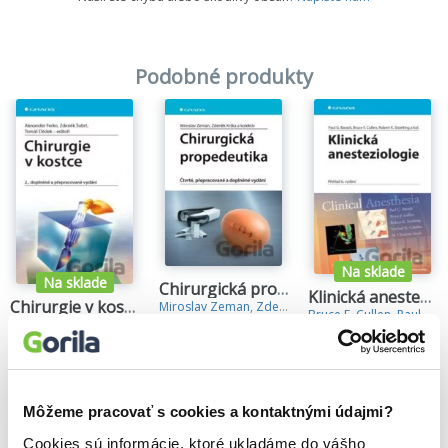
Podobné produkty
Na sklade
Na sklade
Chirurgická propedeutika
Klinická anesteziologie
Chirurgie v kostce
Miroslav Zeman
,
Zdeněk Krška
,
Bruce F. Cullen
,
Paul G. Barash
22,94€
Alexander Ferko
,
Tomáš Dědek
,
Zdeněk Šubrt
,
54,37€
35,02€
Môžeme pracovať s cookies a kontaktnými údajmi?
Cookies sú informácie, ktoré ukladáme do vášho