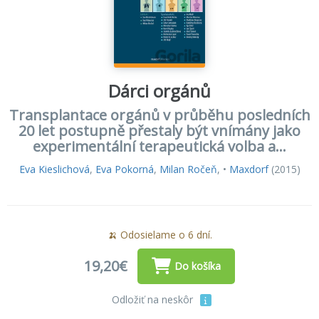
Dárci orgánů
Transplantace orgánů v průběhu posledních
20 let postupně přestaly být vnímány jako
experimentální terapeutická volba a...
Eva Kieslichová
,
Eva Pokorná
,
Milan Ročeň
, •
Maxdorf
(2015)
🍌 Odosielame o 6 dní.
19,20€
Do košíka
Odložiť na neskôr