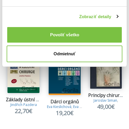
Zobraziť detaily
Ďalšie z kategórie Knihy o všeobecnej
chirurgii
Povoliť všetko
Viac z tejto kategórie
Odmietnuť
Princípy chirurgie
Základy ústní a čelistní chirurgie
Jaroslav Siman
,
Dárci orgánů
Jindřich Pazdera
49,00€
Eva Kieslichová
,
Eva Pokorná
,
Milan Ročeň
,
22,70€
19,20€