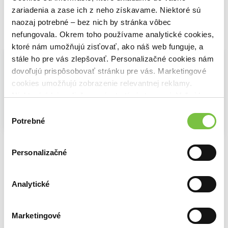
zariadenia a zase ich z neho získavame. Niektoré sú
naozaj potrebné – bez nich by stránka vôbec
nefungovala. Okrem toho používame analytické cookies,
Vybrané pre teba
ktoré nám umožňujú zisťovať, ako náš web funguje, a
stále ho pre vás zlepšovať. Personalizačné cookies nám
dovoľujú prispôsobovať stránku pre vás. Marketingové
cookies umožňujú zobrazenie relevantnej reklamy.
Niektoré údaje zdieľame aj s tretími stranami. Veľmi by
nám pomohlo, keby sme mohli používať všetky tieto
Výber
cookies.
Potrebné
súhlasu
Na sklade
Na sklade
Anestéziológia a intenzívna medicína
Základy ústní a čelistní chirurgie
Neuroanestezie a základy neurointenzivní péče
Jozef Firment
Personalizačné
Jindřich Pazdera
Tomáš Tyll
24,50€
22,70€
18,89€
Analytické
Marketingové