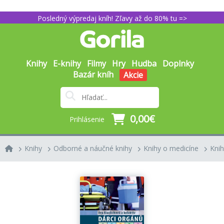
Posledný výpredaj kníh! Zľavy až do 80% tu =>
Knihy
E-knihy
Filmy
Hry
Hudba
Doplnky
Bazár kníh
Akcie
0,00€
Prihlásenie
Knihy
Odborné a náučné knihy
Knihy o medicíne
Knih