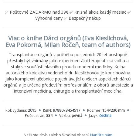
✅ Poštovné ZADARMO nad 39€ ✅ Knižná akcia každý mesiac ✅
Výhodné ceny ✅ Bezpečný nákup
Viac o knihe Dárci orgánů (Eva Kieslichová,
Eva Pokorná, Milan Ročeň, team of authors)
Transplantace orgánů v průběhu posledních 20 let postupně
přestaly být vnímány jako experimentální terapeutická volba a
staly se součástí hlavního proudu moderní medicíny. Kniha
autorského kolektivu vedeného dr. Kieslichovou je koncipována
jako komplexní učebnice pojednávající o všech aspektech dárců
orgánů a je určena především profesionálům z oborů anestezie a
intenzivní medicína, chirurgie a transplantační medicína.
Rok vydania:
2015
ISBN:
9788073454517
Rozmer:
154×230 mm
Počet strán:
334
Väzba:
pevná
Jazyk:
čeština
Našli ste chybu alebo škodlivý obsah?
Napíšte nám