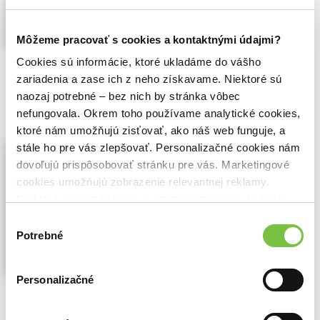
péče. Pro pokročilé studium v chirurgii.
Zobraziť viac
Môžeme pracovať s cookies a kontaktnými údajmi?
🌴 Máme na sklade, posielame ihneď.
Cookies sú informácie, ktoré ukladáme do vášho
zariadenia a zase ich z neho získavame. Niektoré sú
12,00€
Do košíka
naozaj potrebné – bez nich by stránka vôbec
nefungovala. Okrem toho používame analytické cookies,
ktoré nám umožňujú zisťovať, ako náš web funguje, a
Koloproktologie: Vybrané kapitoly III
stále ho pre vás zlepšovať. Personalizačné cookies nám
František Antoš
,
Jiří Hoch
,
Mladá fronta
dovoľujú prispôsobovať stránku pre vás. Marketingové
(2019)
cookies umožňujú zobrazenie relevantnej reklamy.
Niektoré údaje zdieľame aj s tretími stranami. Veľmi by
Předchozí dvě vydání publikace
Koloproktologie, vybrané kapitoly I a II, se
nám pomohlo, keby sme mohli používať všetky tieto
Výber
setkala se značným zájmem a byla rychle
cookies.
Potrebné
súhlasu
rozebrána. Předchozí vydání knihy bylo
oceněno jako nejlepší publikace IPVZ v
oboru chirurgie. Obsahem nové publikace
Personalizačné
budou...
Zobraziť viac
🍎 Vypredané