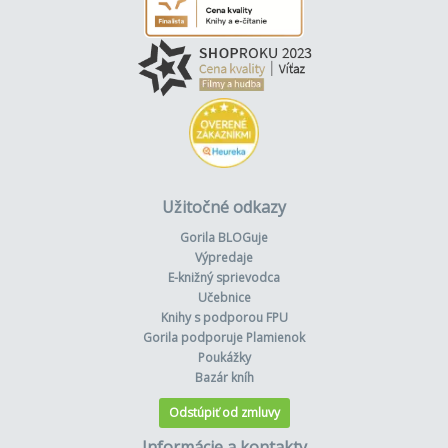
Užitočné odkazy
Gorila BLOGuje
Výpredaje
E-knižný sprievodca
Učebnice
Knihy s podporou FPU
Gorila podporuje Plamienok
Poukážky
Bazár kníh
Odstúpiť od zmluvy
Informácie a kontakty