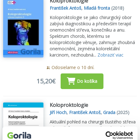
Koloproktologie
František Antoš
,
Mladá fronta
(2018)
Koloproktologie se jako chirurgický obor
zabývá diagnostikou a především terapií
onemocnění střeva, konečníku a anu.
Spektrum chorob, kterému se
koloproktologie věnuje, zahrnuje zhoubná
onemocnění, zejména kolorektální
karcinom, nezhoubná...
Zobraziť viac
🍌 Odosielame o 10 dní.
15,20€
Do košíka
Koloproktologie
Jiří Hoch
,
František Antoš
,
Grada
(2025)
Aktuální pohled na chirurgii tlustého střeva
a konečníku. Miniinvazivní a robotické
metody, diagnostika, léčba a organizace