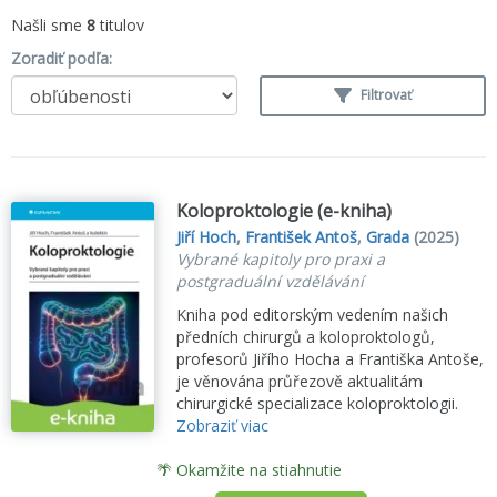
Našli sme
8
titulov
Zoradiť podľa:
Filtrovať
Koloproktologie (e-kniha)
Jiří Hoch
,
František Antoš
,
Grada
(2025)
Vybrané kapitoly pro praxi a
postgraduální vzdělávání
Kniha pod editorským vedením našich
předních chirurgů a koloproktologů,
profesorů Jiřího Hocha a Františka Antoše,
je věnována průřezově aktualitám
chirurgické specializace koloproktologii.
Zobraziť viac
🌴 Okamžite na stiahnutie