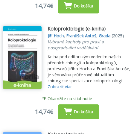
14,74€
Do košíka
Koloproktologie (e-kniha)
Jiří Hoch
,
František Antoš
,
Grada
(2025)
Vybrané kapitoly pro praxi a
postgraduální vzdělávání
Kniha pod editorským vedením našich
předních chirurgů a koloproktologů,
profesorů Jiřího Hocha a Františka Antoše,
je věnována průřezově aktualitám
chirurgické specializace koloproktologii.
Zobraziť viac
🌴 Okamžite na stiahnutie
14,74€
Do košíka