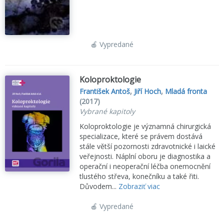
🍎 Vypredané
Koloproktologie
František Antoš
,
Jiří Hoch
,
Mladá fronta
(2017)
Vybrané kapitoly
Koloproktologie je významná chirurgická
specializace, které se právem dostává
stále větší pozornosti zdravotnické i laické
veřejnosti. Náplní oboru je diagnostika a
operační i neoperační léčba onemocnění
tlustého střeva, konečníku a také řiti.
Důvodem...
Zobraziť viac
🍎 Vypredané