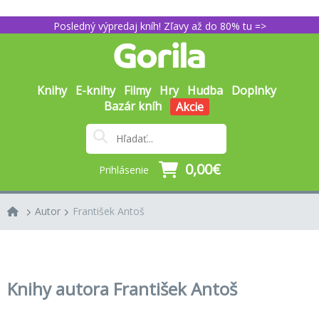
Posledný výpredaj kníh! Zľavy až do 80% tu =>
Knihy
E-knihy
Filmy
Hry
Hudba
Doplnky
Bazár kníh
Akcie
0,00€
Prihlásenie
Autor
František Antoš
Knihy autora František Antoš