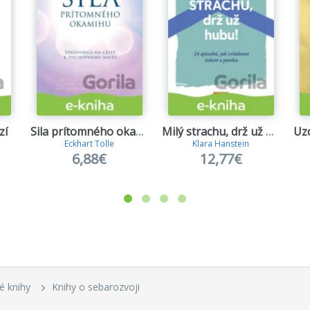
zí
Sila prítomného okamihu
Milý strachu, drž už hubu!
Eckhart Tolle
Klara Hanstein
6,88€
12,77€
é knihy
Knihy o sebarozvoji