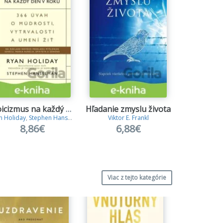
Stoicizmus na každý deň
Hľadanie zmyslu života
Atómov
n Holiday
,
Stephen Hanselman
Viktor E. Frankl
James
8,86€
6,88€
14
Viac z tejto kategórie