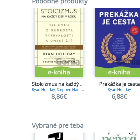
Podobné produkty
Ve svět
podřizu
potřebu
odvahu 
naslouc
Potřebu
Stoicizmus na každý deň
Prekážka je cesta
Ryan Holiday
,
Stephen Hanselman
Ryan Holiday
8,86€
6,88€
Vybrané pre teba