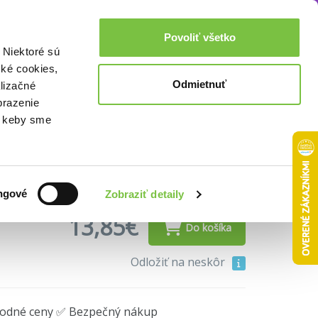
Akcie a zľavy
0,00€
Povoliť všetko
Prihlásenie
 Niektoré sú
cké cookies,
Odmietnuť
lizačné
brazenie
o, keby sme
ngové
Zobraziť detaily
13,85€
Do košíka
Odložiť na neskôr
hodné ceny ✅ Bezpečný nákup