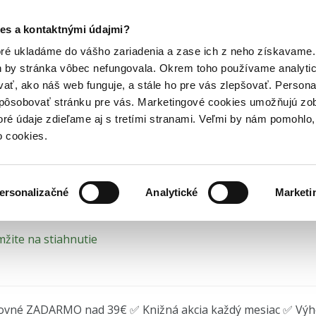
Posledný výpredaj kníh! Zľavy až do 80% tu =>
es a kontaktnými údajmi?
é knihy
Knihy o sebarozvoji
Odvaha volá
Hry
Hudba
Doplnky
Bazár kníh
oré ukladáme do vášho zariadenia a zase ich z neho získavame.
h by stránka vôbec nefungovala. Okrem toho používame analyti
ať, ako náš web funguje, a stále ho pre vás zlepšovať. Persona
vaha volá (e-kniha)
spôsobovať stránku pre vás. Marketingové cookies umožňujú zo
toré údaje zdieľame aj s tretími stranami. Veľmi by nám pomohl
í přeje statečným
o cookies.
Ryan Holiday
•
Audiolibrix
(2023)
EPUB
MOBI
ersonalizačné
Analytické
Marketi
žite na stiahnutie
ovné ZADARMO nad 39€ ✅ Knižná akcia každý mesiac ✅ Vý