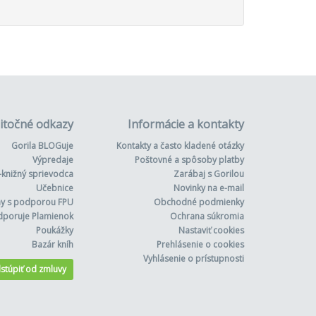
itočné odkazy
Informácie a kontakty
Gorila BLOGuje
Kontakty a často kladené otázky
Výpredaje
Poštovné a spôsoby platby
-knižný sprievodca
Zarábaj s Gorilou
Učebnice
Novinky na e-mail
hy s podporou FPU
Obchodné podmienky
dporuje Plamienok
Ochrana súkromia
Poukážky
Nastaviť cookies
Bazár kníh
Prehlásenie o cookies
Vyhlásenie o prístupnosti
stúpiť od zmluvy