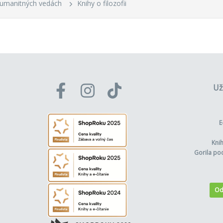
humanitných vedách
Knihy o filozofii
Už
E
Kni
Gorila po
Od