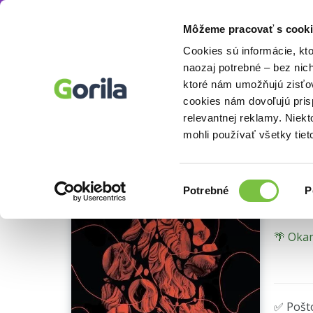
Môžeme pracovať s cooki
E-knihy
Odborné a náučné knihy
Motivačn
Knihy
E-knihy
Filmy
Cookies sú informácie, kt
naozaj potrebné – bez nic
ktoré nám umožňujú zisťov
Od
cookies nám dovoľujú pri
relevantnej reklamy. Niek
Štěst
mohli používať všetky tiet
PDF
Výber
Potrebné
P
súhlasu
🌴 Okam
✅ Pošt