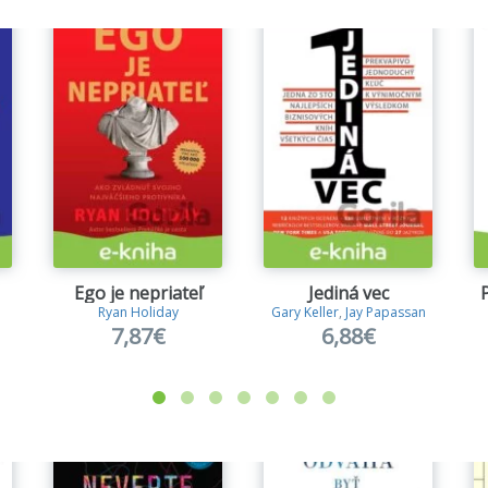
ě, kde vládne strach – kde lidé raději stojí stranou, než aby 
jí konvencím, než aby vsadili na sebe, a kde zavírají oči př
jeme odvahu více než kdy jindy. Potřebujeme odvahu whistleb
aktivistů a dobrodruhů. Potřebujeme odvahu spisovatelů, kte
hají.
jeme, abyste i vy vstoupili do arény s odvahou a bojovali.
Ego je nepriateľ
Jediná vec
Ryan Holiday
Gary Keller
,
Jay Papassan
7,87€
6,88€