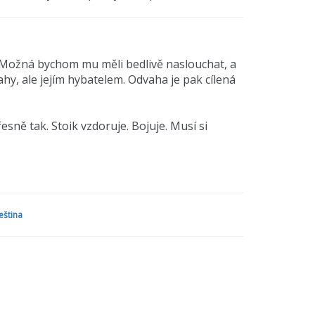
k? Možná bychom mu měli bedlivě naslouchat, a
y, ale jejím hybatelem. Odvaha je pak cílená
esně tak. Stoik vzdoruje. Bojuje. Musí si
evyužité? Představte si děsivé náklady
se od vás nikdy nepožaduje odvaha, žijete
teční? Vyslyšíte volání? Půjdete s kůží na trh?
eština
rvní ze čtyř knih série o stoických ctnostech.
t.“ — Robert Greene