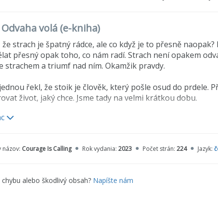
o Odvaha volá (e-kniha)
, že strach je špatný rádce, ale co když je to přesně naopa
lat přesný opak toho, co nám radí. Strach není opakem odvah
e strachem a triumf nad ním. Okamžik pravdy.
ednou řekl, že stoik je člověk, který pošle osud do prdele. Př
ovat život, jaký chce. Jsme tady na velmi krátkou dobu.
ac
tímto časem naložíte? Jako zbabělec? Jaké šance necháváte n
osti. Strach, který pociťujete, je skvělým znamením. Pokud 
ivot. Vystavujte se situacím, které vás nutí skočit. Budete sta
y názov:
Courage Is Calling
Rok vydania:
2023
Počet strán:
224
Jazyk:
č
arakter ukážete světu?“
sečně, provokativně a apelativně promlouvá Ryan Holiday v p
e chybu alebo škodlivý obsah?
Napíšte nám
 - DISCIPLINA - SPRAVEDLIVOST - MOUDROST
a inspirativní návod, jak rozvíjet tuto nejvyšší lidskou ctnos