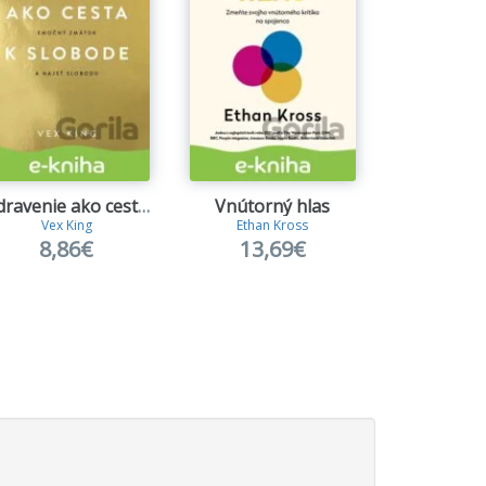
Uzdravenie ako cesta k slobode
Vnútorný hlas
Sexuální s
Vex King
Ethan Kross
Zuzana Ka
8,86€
13,69€
13,