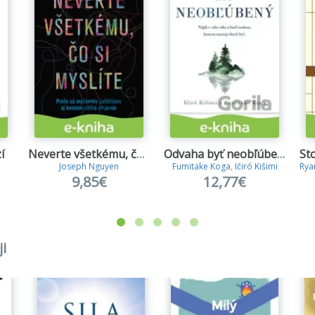
í
Neverte všetkému, čo si myslíte
Odvaha byť neobľúbený
Joseph Nguyen
Fumitake Koga
,
Ičiró Kišimi
Rya
9,85€
12,77€
i